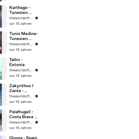
Weltkulturerb
e.
Karthago -
Tunesien.
Weltkulturerb
theworldoftravel2
e der
vor 15 Jahren
UNESCO.
Tunis Medina-
Tunesien.
Weltkulturerb
theworldoftravel2
e der
vor 15 Jahren
UNESCO.
Tallin -
Estonia
theworldoftravel2
vor 15 Jahren
Zakynthos /
Zante -
Greece
theworldoftravel2
vor 15 Jahren
Palafrugell -
Costa Brava -
Spain
theworldoftravel2
vor 15 Jahren
Girona - Spain