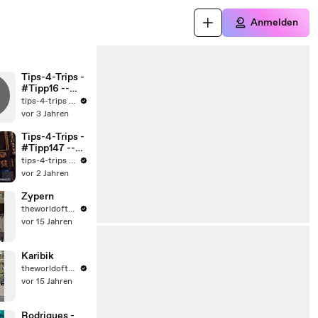
Anmelden
Tips-4-Trips -
#Tipp16 --
Antibes in 1
tips-4-trips -- Dein Online-Reiseführer.
Minute.
vor 3 Jahren
Tips-4-Trips -
#Tipp147 --
Sarlat-la-
tips-4-trips -- Dein Online-Reiseführer.
Canéda
vor 2 Jahren
Zypern
theworldoftravel2
vor 15 Jahren
Karibik
theworldoftravel2
vor 15 Jahren
Rodrigues -