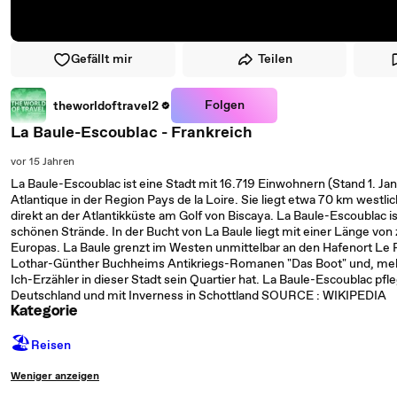
Gefällt mir
Teilen
Folgen
theworldoftravel2
La Baule-Escoublac - Frankreich
vor 15 Jahren
La Baule-Escoublac ist eine Stadt mit 16.719 Einwohnern (Stand 1. J
Atlantique in der Region Pays de la Loire. Sie liegt etwa 70 km west
direkt an der Atlantikküste am Golf von Biscaya. La Baule-Escoublac 
schönen Strände. In der Bucht von La Baule liegt mit einer Länge von
Europas. La Baule grenzt im Westen unmittelbar an den Hafenort Le P
Lothar-Günther Buchheims Antikriegs-Romanen "Das Boot" und, mehr n
Ich-Erzähler in dieser Stadt sein Quartier hat. La Baule-Escoublac pf
Deutschland und mit Inverness in Schottland SOURCE : WIKIPEDIA
Kategorie
🏖
Reisen
Weniger anzeigen