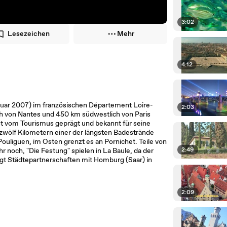
3:02
Lesezeichen
Mehr
4:12
anuar 2007) im französischen Département Loire-
2:03
lich von Nantes und 450 km südwestlich von Paris
ist vom Tourismus geprägt und bekannt für seine
 zwölf Kilometern einer der längsten Badestrände
ouliguen, im Osten grenzt es an Pornichet. Teile von
2:49
och, "Die Festung" spielen in La Baule, da der
legt Städtepartnerschaften mit Homburg (Saar) in
2:09