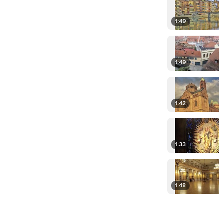
1:49
1:49
1:42
1:33
1:48