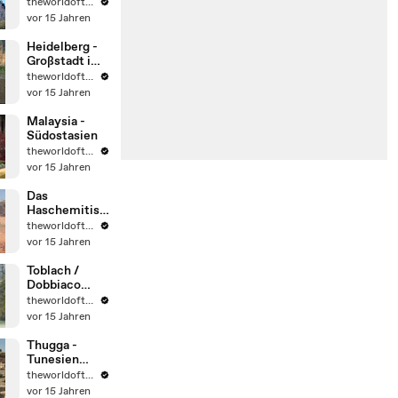
Straße -
theworldoftravel2
Fssen -
vor 15 Jahren
Deutschland
Heidelberg -
Großstadt im
Südwesten -
theworldoftravel2
Deutschlands,
vor 15 Jahren
Malaysia -
Südostasien
theworldoftravel2
vor 15 Jahren
Das
Haschemitisc
he Königreich
theworldoftravel2
Jordanien
vor 15 Jahren
Toblach /
Dobbiaco
Südtirol -
theworldoftravel2
Italien
vor 15 Jahren
Thugga -
Tunesien
UNESCO-
theworldoftravel2
Liste des
vor 15 Jahren