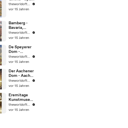
theworldoftravel2
vor 15 Jahren
Bamberg -
Bavaria,
Germany.
theworldoftravel2
UNESCO
vor 15 Jahren
eingetragen
De Speyerer
Dom -
Deutschland -
theworldoftravel2
UNESCO
vor 15 Jahren
Weltkulturerb
e
Der Aachener
Dom - Aachen
- Deutschland
theworldoftravel2
- UNESCO
vor 15 Jahren
Weltkulturerb
e
Eremitage
Kunstmusee -
Sankt
theworldoftravel2
Petersburg -
vor 15 Jahren
Russland