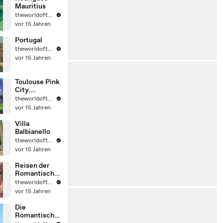
Mauritius
theworldoftravel2
vor 15 Jahren
Portugal
theworldoftravel2
vor 15 Jahren
Toulouse Pink
City.
Frankreich
theworldoftravel2
vor 15 Jahren
Villa
Balbianello
theworldoftravel2
vor 15 Jahren
Reisen der
Romantische
n Straße
theworldoftravel2
vor 15 Jahren
Die
Romantische