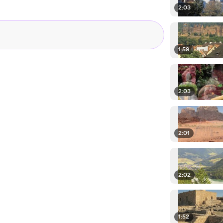
2:03
1:59
2:03
2:01
2:02
1:52