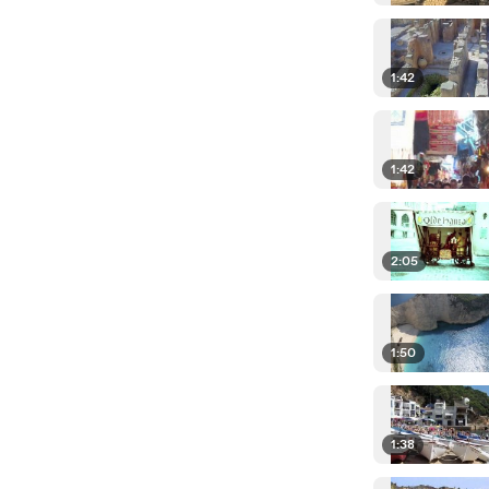
1:42
1:42
2:05
1:50
1:38