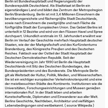
Berlin ist Bundeshauptstadt und Regierungssitz der
Bundesrepublik Deutschland. Als Stadtstaat ist Berlin ein
eigenständiges Land und bildet das Zentrum der Metropolregion
Berlin/Brandenburg. Berlin ist mit 3,4 Millionen Einwohnern die
bevölkerungsreichste und flächengrößte Stadt Deutschlands,
sowie nach Einwohnern die zweitgrößte und nach Fläche die
fünftgrößte Stadt der Europäischen Union. Das Gebiet Berlins ist
unterteilt in 12 Bezirke und wird von den Flüssen Havel und Spree
durchquert. Urkundlich erstmals im 13. Jahrhundert erwähnt war
Berlin im Verlauf der Geschichte mehrfach Hauptstadt deutscher
Staaten, wie der der Markgrafschaft und des Kurfürstentums
Brandenburg, des Königreichs Preußen und des Deutschen
Reiches. Faktisch war der Ostteil der Stadt Hauptstadt der
Deutschen Demokratischen Republik. Seit der
Wiedervereinigung im Jahr 1990 ist Berlin die Hauptstadt
Deutschlands mit Sitz des Deutschen Bundestages, des
Bundespräsidenten und des Bundesrats. Die Metropole Berlin
gilt als Weltstadt der Kultur, Politik, Medien, und Wissenschaften.
Sie ist ein wichtiger europäischer Verkehrsknotenpunkt und eine
der meistbesuchten Städte des Kontinents. Institutionen wie die
Universitäten, Forschungseinrichtungen und Museen genießen
internationalen Ruf. In der Stadt leben und arbeiten
Kunstschaffende, Diplomaten und Einwanderer aus aller Welt.
Berlins Geschichte, Nachtleben, Architektur und vielfältigen
Lebensbedingungen sind weitbekannt. ( source Wikipedia )