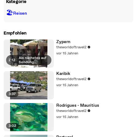
Kategorie
🏖
Reisen
Empfohlen
Zypern
theworldoftravel2
vor 15 Jahren
Als nächstes auf
2:12
|
Sendung
Karibik
theworldoftravel2
vor 15 Jahren
3:37
Rodrigues - Mauritius
theworldoftravel2
vor 15 Jahren
3:02