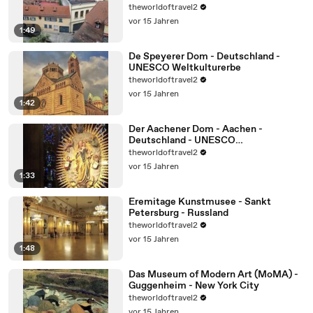
theworldoftravel2
vor 15 Jahren
1:49
De Speyerer Dom - Deutschland -
UNESCO Weltkulturerbe
theworldoftravel2
vor 15 Jahren
1:42
Der Aachener Dom - Aachen -
Deutschland - UNESCO
Weltkulturerbe
theworldoftravel2
vor 15 Jahren
1:33
Eremitage Kunstmusee - Sankt
Petersburg - Russland
theworldoftravel2
vor 15 Jahren
1:48
Das Museum of Modern Art (MoMA) -
Guggenheim - New York City
theworldoftravel2
vor 15 Jahren