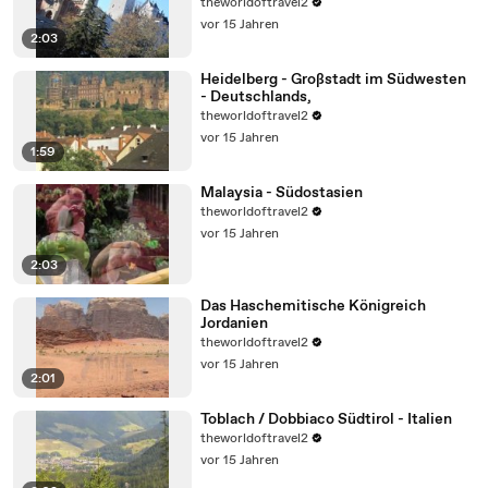
theworldoftravel2
vor 15 Jahren
2:03
Heidelberg - Großstadt im Südwesten
- Deutschlands,
theworldoftravel2
vor 15 Jahren
1:59
Malaysia - Südostasien
theworldoftravel2
vor 15 Jahren
2:03
Das Haschemitische Königreich
Jordanien
theworldoftravel2
vor 15 Jahren
2:01
Toblach / Dobbiaco Südtirol - Italien
theworldoftravel2
vor 15 Jahren