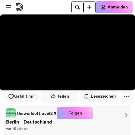
Zum Player springen
Zum Hauptinhalt springen
Anmelden
Gefällt mir
Teilen
Lesezeichen
Folgen
theworldoftravel2
Berlin - Deutschland
vor 15 Jahren