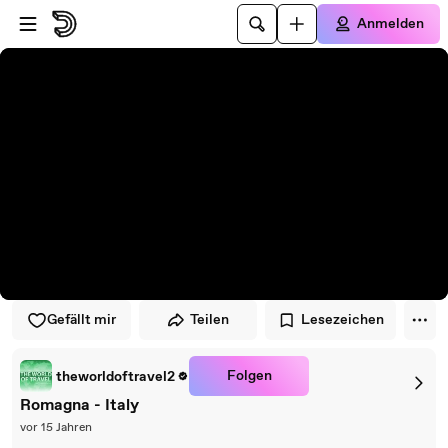
Zum Player springen
Zum Hauptinhalt springen
Anmelden
Gefällt mir
Teilen
Lesezeichen
Folgen
theworldoftravel2
Romagna - Italy
vor 15 Jahren