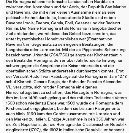
Die Romagna ist eine historische Landschaft in Norditalien
zwischen den Apenninen und der Adria, der Republik San Marino
und Ravenna, die mit einer kleinen Ausnahme niemals eine
politische Einheit darstellte, bedeutende Städte sind neben
Ravenna Imola, Faenza, Cervia, Forli, Cesena und der Badeort
Rimini. Der Name Romagna ist als Romania in langobardischer
Zeit entstanden, womit diese das Gebiet bezeichneten, das
unter byzantinischer Hoheit verblieben war (Exarchat von
Ravenna), im Gegensatz zu den eigenen Besitzungen, der
Langobardia oder Lombardei. Mit der als Pippinische Schenkung
bezeichneten Urkunde (754/756) gelangte der Kirchenstaat in
den Besitz der Romagna, den er über Jahrhunderte hinweg nur
schwer gegen die Ansprüche der Kaiser einerseits und der
oberitalienischen Städte andererseits durchsetzen konnte. Erst
der Verzicht Rudolf von Habsburgs auf die Romagna im Jahr 1278
schuf Klarheit. Cesare Borgia, der Sohn der Papstes Alexander
VI., versuchte, sich mit der Romagna ein eigenes
Herrschaftsgebiet zu schaffen, das Herzogtum Romagna, was
ihm im Jahr 1499 auch gelang und das mit dem Tod seines Vaters
1503 schon wieder zu Ende war. 1509 wurde die Romagna dem
Kirchenstaat eingegliedert, bei dem sie bis zum Risorgimento
auch blieb. 1860 kam das Gebiet zusammen mit Umbrien und
den Marken zu Italien. Einzige Ausnahme in den 350 Jahren war
die Zeit Napoleons, der die Romagna der Cisalpinischen Republik
eingliederte (1797), die 1802 in Italienische Republik umbenannt