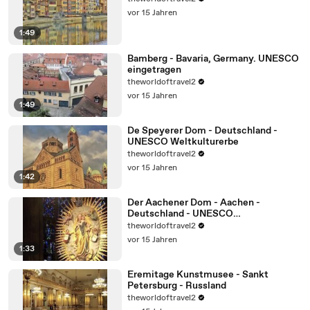
vor 15 Jahren
1:49
Bamberg - Bavaria, Germany. UNESCO
eingetragen
theworldoftravel2
vor 15 Jahren
1:49
De Speyerer Dom - Deutschland -
UNESCO Weltkulturerbe
theworldoftravel2
vor 15 Jahren
1:42
Der Aachener Dom - Aachen -
Deutschland - UNESCO
Weltkulturerbe
theworldoftravel2
vor 15 Jahren
1:33
Eremitage Kunstmusee - Sankt
Petersburg - Russland
theworldoftravel2