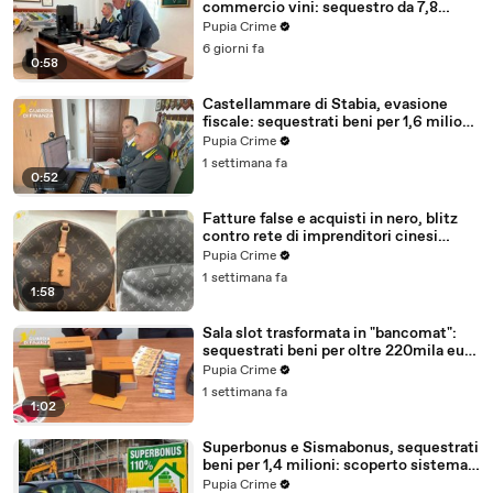
commercio vini: sequestro da 7,8
milioni (30.07.26)
Pupia Crime
6 giorni fa
0:58
Castellammare di Stabia, evasione
fiscale: sequestrati beni per 1,6 milioni
ad un consorzio navale (29.07.26)
Pupia Crime
1 settimana fa
0:52
Fatture false e acquisti in nero, blitz
contro rete di imprenditori cinesi
sequestri per 8,5 milioni (29.07.26)
Pupia Crime
1 settimana fa
1:58
Sala slot trasformata in "bancomat":
sequestrati beni per oltre 220mila euro
a due coniugi (29.07.26)
Pupia Crime
1 settimana fa
1:02
Superbonus e Sismabonus, sequestrati
beni per 1,4 milioni: scoperto sistema
con false abitazioni (29.07.26)
Pupia Crime