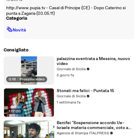
15 anni fa
http://www.pupia.tv - Casal di Principe (CE) - Dopo Caterino si
punta a Zagaria (03.05.11)
Categoria
🗞
Novità
Consigliato
palazzina sventrata a Messina, nuovo
video
Giornale di Sicilia
5 giorni fa
0:16
|
Prossimi video
Stonati ma felici - Puntata 15
Giornale di Sicilia
1 settimana fa
1:17:00
Benifei "Sospensione accordo Ue-
Israele materia commerciale, voto a
maggioranza"
Agenzia di Stampa ITALPRESS