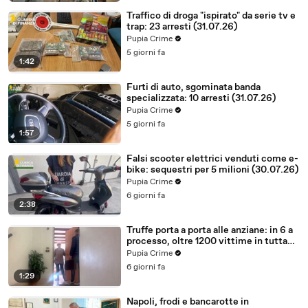
Traffico di droga "ispirato" da serie tv e
trap: 23 arresti (31.07.26)
Pupia Crime
5 giorni fa
1:42
Furti di auto, sgominata banda
specializzata: 10 arresti (31.07.26)
Pupia Crime
5 giorni fa
1:57
Falsi scooter elettrici venduti come e-
bike: sequestri per 5 milioni (30.07.26)
Pupia Crime
6 giorni fa
2:38
Truffe porta a porta alle anziane: in 6 a
processo, oltre 1200 vittime in tutta
Italia (30.07.26)
Pupia Crime
6 giorni fa
1:29
Napoli, frodi e bancarotte in