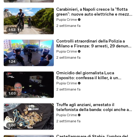
Carabinieri, a Napoli cresce la "flotta
green": nuove auto elettriche e mezzi
sostenibili anche sulle isole (25.07.26)
Pupia Crime
2 settimane fa
1:53
Controlli straordinari della Polizia a
Milano e Firenze: 9 arresti, 29 denunce
e oltre 7mila persone identificate
Pupia Crime
(25.07.26)
2 settimane fa
1:24
Omicidio del giornalista Luca
Esposito: confessa il killer, è un
26enne tunisino (25.07.26)
Pupia Crime
2 settimane fa
1:03
Truffe agli anziani, arrestato il
telefonista della banda: colpi anche ad
Aversa, oltre 300mila euro il bottino
Pupia Crime
stimato (24.07.26)
2 settimane fa
1:20
Castellammare di Stabia, l'ombra del