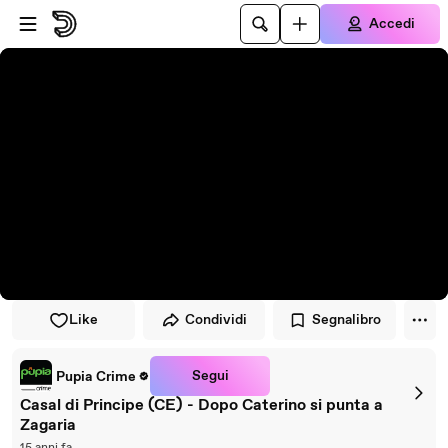
Vai al lettore
Passa al contenuto principale
Accedi
Like
Condividi
Segnalibro
Segui
Pupia Crime
Casal di Principe (CE) - Dopo Caterino si punta a
Zagaria