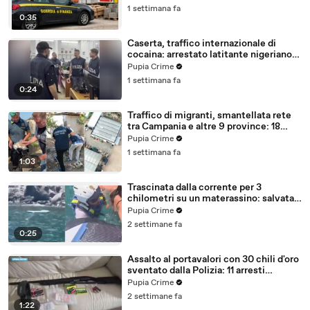
1 settimana fa
0:35
Caserta, traffico internazionale di
cocaina: arrestato latitante nigeriano
ricercato dal 2019 (28.07.26)
Pupia Crime
1 settimana fa
0:24
Traffico di migranti, smantellata rete
tra Campania e altre 9 province: 18
arresti (27.07.26)
Pupia Crime
1 settimana fa
1:03
Trascinata dalla corrente per 3
chilometri su un materassino: salvata
dalla Polizia (25.07.26)
Pupia Crime
2 settimane fa
0:25
Assalto al portavalori con 30 chili d'oro
sventato dalla Polizia: 11 arresti
(25.07.26)
Pupia Crime
2 settimane fa
1:22