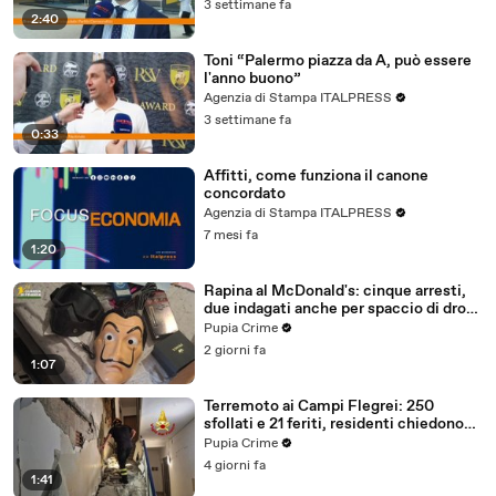
3 settimane fa
2:40
Toni “Palermo piazza da A, può essere
l'anno buono”
Agenzia di Stampa ITALPRESS
3 settimane fa
0:33
Affitti, come funziona il canone
concordato
Agenzia di Stampa ITALPRESS
7 mesi fa
1:20
Rapina al McDonald's: cinque arresti,
due indagati anche per spaccio di droga
(03.08.26)
Pupia Crime
2 giorni fa
1:07
Terremoto ai Campi Flegrei: 250
sfollati e 21 feriti, residenti chiedono
certezze sul futuro (01.08.26)
Pupia Crime
4 giorni fa
1:41