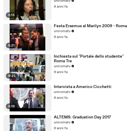
uniromatv
9 anni fa
5:15
Festa Erasmus al Marilyn 2009 - Roma
uniromatv
9 anni fa
5:21
Inchiesta sul "Portale dello studente"
Roma Tre
uniromatv
9 anni fa
9:25
Intervista a Americo Cicchetti
uniromatv
9 anni fa
5:19
ALTEMS: Graduation Day 2017
uniromatv
9 anni fa