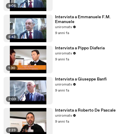
8:05
Intervista a Emmanuele F.M.
Emanuele
uniromatv
9 anni fa
5:43
Intervista a Pippo Diaferia
uniromatv
9 anni fa
1:30
Intervista a Giuseppe Banfi
uniromatv
9 anni fa
2:03
Intervista a Roberto De Pascale
uniromatv
9 anni fa
2:23