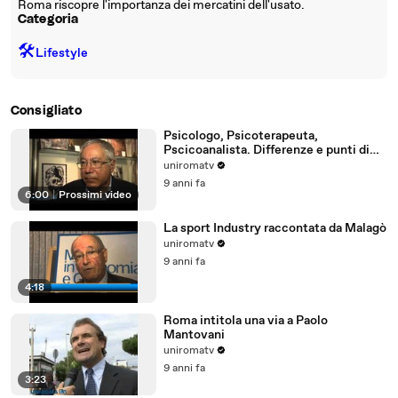
Roma riscopre l'importanza dei mercatini dell'usato.
Categoria
🛠️
Lifestyle
Consigliato
Psicologo, Psicoterapeuta,
Pscicoanalista. Differenze e punti di
incontro
uniromatv
9 anni fa
6:00
|
Prossimi video
La sport Industry raccontata da Malagò
uniromatv
9 anni fa
4:18
Roma intitola una via a Paolo
Mantovani
uniromatv
9 anni fa
3:23