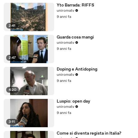
Yto Barrada: RIFFS
uniromatv
9 anni fa
2:41
Guarda cosa mangi
uniromatv
9 anni fa
2:47
Doping e Antidoping
uniromatv
9 anni fa
4:20
Luspio: open day
uniromatv
9 anni fa
3:11
Come si diventa regista in Italia?