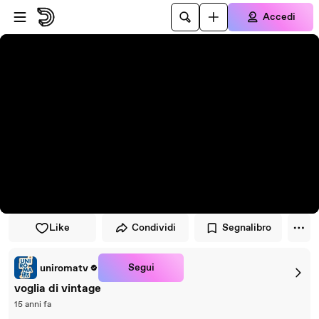
Vai al lettore
Passa al contenuto principale
Accedi
Like
Condividi
Segnalibro
Segui
uniromatv
voglia di vintage
15 anni fa