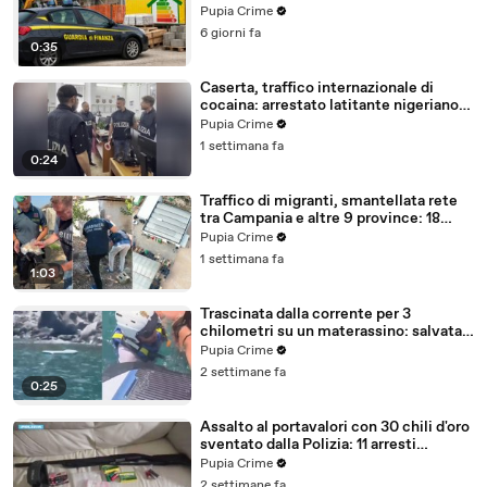
con false abitazioni (29.07.26)
Pupia Crime
6 giorni fa
0:35
Caserta, traffico internazionale di
cocaina: arrestato latitante nigeriano
ricercato dal 2019 (28.07.26)
Pupia Crime
1 settimana fa
0:24
Traffico di migranti, smantellata rete
tra Campania e altre 9 province: 18
arresti (27.07.26)
Pupia Crime
1 settimana fa
1:03
Trascinata dalla corrente per 3
chilometri su un materassino: salvata
dalla Polizia (25.07.26)
Pupia Crime
2 settimane fa
0:25
Assalto al portavalori con 30 chili d'oro
sventato dalla Polizia: 11 arresti
(25.07.26)
Pupia Crime
2 settimane fa