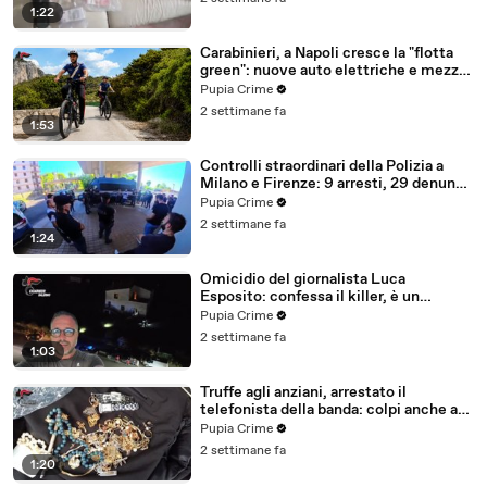
1:22
Carabinieri, a Napoli cresce la "flotta
green": nuove auto elettriche e mezzi
sostenibili anche sulle isole (25.07.26)
Pupia Crime
2 settimane fa
1:53
Controlli straordinari della Polizia a
Milano e Firenze: 9 arresti, 29 denunce
e oltre 7mila persone identificate
Pupia Crime
(25.07.26)
2 settimane fa
1:24
Omicidio del giornalista Luca
Esposito: confessa il killer, è un
26enne tunisino (25.07.26)
Pupia Crime
2 settimane fa
1:03
Truffe agli anziani, arrestato il
telefonista della banda: colpi anche ad
Aversa, oltre 300mila euro il bottino
Pupia Crime
stimato (24.07.26)
2 settimane fa
1:20