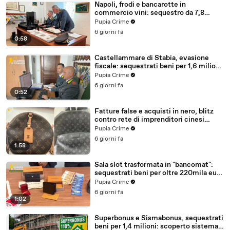
Napoli, frodi e bancarotte in
commercio vini: sequestro da 7,8
milioni (30.07.26)
Pupia Crime
6 giorni fa
0:58
Castellammare di Stabia, evasione
fiscale: sequestrati beni per 1,6 milioni
ad un consorzio navale (29.07.26)
Pupia Crime
6 giorni fa
0:52
Fatture false e acquisti in nero, blitz
contro rete di imprenditori cinesi
sequestri per 8,5 milioni (29.07.26)
Pupia Crime
6 giorni fa
1:58
Sala slot trasformata in "bancomat":
sequestrati beni per oltre 220mila euro
a due coniugi (29.07.26)
Pupia Crime
6 giorni fa
1:02
Superbonus e Sismabonus, sequestrati
beni per 1,4 milioni: scoperto sistema