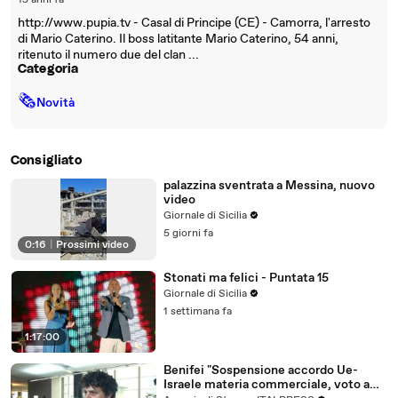
15 anni fa
http://www.pupia.tv - Casal di Principe (CE) - Camorra, l'arresto
di Mario Caterino. Il boss latitante Mario Caterino, 54 anni,
ritenuto il numero due del clan ...
Categoria
🗞
Novità
Consigliato
palazzina sventrata a Messina, nuovo
video
Giornale di Sicilia
5 giorni fa
0:16
|
Prossimi video
Stonati ma felici - Puntata 15
Giornale di Sicilia
1 settimana fa
1:17:00
Benifei "Sospensione accordo Ue-
Israele materia commerciale, voto a