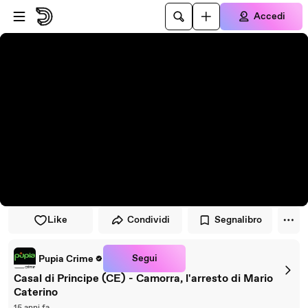
Vai al lettore
Passa al contenuto principale
Accedi
Like
Condividi
Segnalibro
Segui
Pupia Crime
Casal di Principe (CE) - Camorra, l'arresto di Mario
Caterino