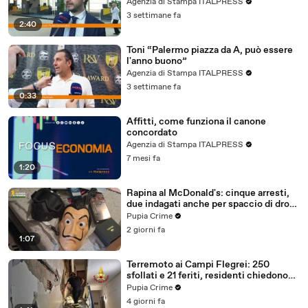
maggioranza"
Agenzia di Stampa ITALPRESS
3 settimane fa
2:40
Toni “Palermo piazza da A, può essere
l'anno buono”
Agenzia di Stampa ITALPRESS
3 settimane fa
0:33
Affitti, come funziona il canone
concordato
Agenzia di Stampa ITALPRESS
7 mesi fa
1:20
Rapina al McDonald's: cinque arresti,
due indagati anche per spaccio di droga
(03.08.26)
Pupia Crime
2 giorni fa
1:07
Terremoto ai Campi Flegrei: 250
sfollati e 21 feriti, residenti chiedono
certezze sul futuro (01.08.26)
Pupia Crime
4 giorni fa