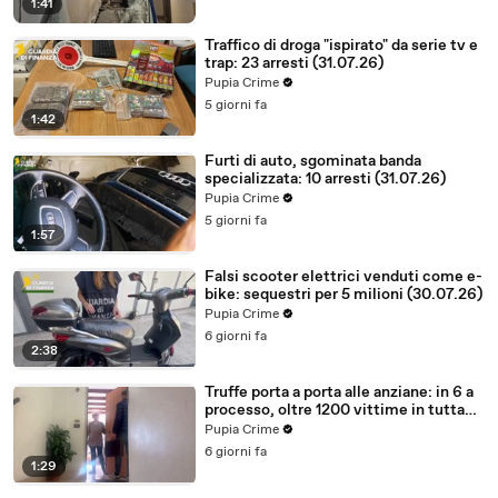
1:41
Traffico di droga "ispirato" da serie tv e
trap: 23 arresti (31.07.26)
Pupia Crime
5 giorni fa
1:42
Furti di auto, sgominata banda
specializzata: 10 arresti (31.07.26)
Pupia Crime
5 giorni fa
1:57
Falsi scooter elettrici venduti come e-
bike: sequestri per 5 milioni (30.07.26)
Pupia Crime
6 giorni fa
2:38
Truffe porta a porta alle anziane: in 6 a
processo, oltre 1200 vittime in tutta
Italia (30.07.26)
Pupia Crime
6 giorni fa
1:29