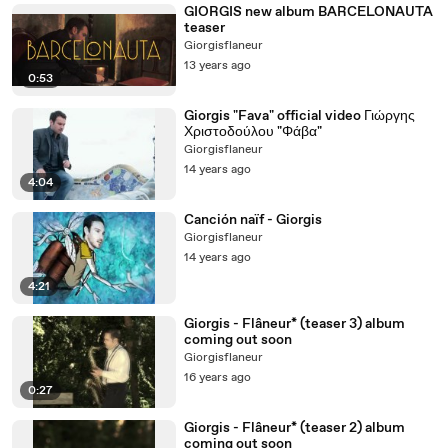
GIORGIS new album BARCELONAUTA
teaser
Giorgisflaneur
13 years ago
0:53
Giorgis "Fava" official video Γιώργης
Χριστοδούλου "Φάβα"
Giorgisflaneur
14 years ago
4:04
Canción naïf - Giorgis
Giorgisflaneur
14 years ago
4:21
Giorgis - Flâneur* (teaser 3) album
coming out soon
Giorgisflaneur
16 years ago
0:27
Giorgis - Flâneur* (teaser 2) album
coming out soon