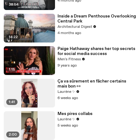
4 months ago
38:54
Inside a Dream Penthouse Overlooking
Central Park
Architectural Digest
4 months ago
14:22
Paige Hathaway shares her top secrets
for social media success
Men's Fitness
9 years ago
1:15
Ça va sûrement en fâcher certains
mais bon 👀
Laurène ✨
6 weeks ago
1:41
Mes pires collabs
Laurène ✨
5 weeks ago
2:00