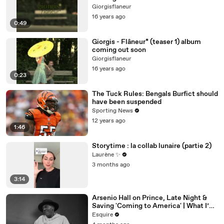
Giorgisflaneur
16 years ago
0:49
Giorgis - Flâneur* (teaser 1) album
coming out soon
Giorgisflaneur
16 years ago
0:23
The Tuck Rules: Bengals Burfict should
have been suspended
Sporting News
12 years ago
1:46
Storytime : la collab lunaire (partie 2)
Laurène ✨
3 months ago
3:14
Arsenio Hall on Prince, Late Night &
Saving 'Coming to America' | What I’ve
Learned | Esquire
Esquire