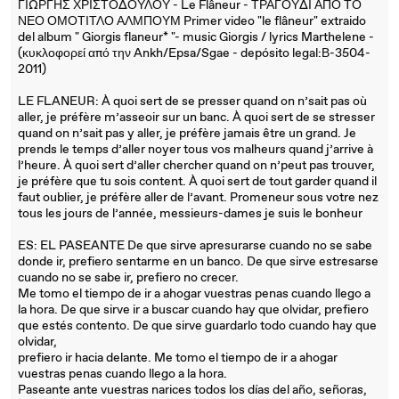
ΓΙΩΡΓΗΣ ΧΡΙΣΤΟΔΟΥΛΟΥ - Le Flâneur - ΤΡΑΓΟΥΔΙ ΑΠΟ ΤΟ
ΝΕΟ ΟΜΟΤΙΤΛΟ ΑΛΜΠΟΥΜ Primer video "le flâneur" extraido
del album " Giorgis flaneur* "- music Giorgis / lyrics Marthelene -
(κυκλοφορεί από την Ankh/Epsa/Sgae - depósito legal:Β-3504-
2011)
LE FLANEUR: À quoi sert de se presser quand on n’sait pas où
aller, je préfère m’asseoir sur un banc. À quoi sert de se stresser
quand on n’sait pas y aller, je préfère jamais être un grand. Je
prends le temps d’aller noyer tous vos malheurs quand j’arrive à
l’heure. À quoi sert d’aller chercher quand on n’peut pas trouver,
je préfère que tu sois content. À quoi sert de tout garder quand il
faut oublier, je préfère aller de l’avant. Promeneur sous votre nez
tous les jours de l’année, messieurs-dames je suis le bonheur
ES: EL PASEANTE De que sirve apresurarse cuando no se sabe
donde ir, prefiero sentarme en un banco. De que sirve estresarse
cuando no se sabe ir, prefiero no crecer.
Me tomo el tiempo de ir a ahogar vuestras penas cuando llego a
la hora. De que sirve ir a buscar cuando hay que olvidar, prefiero
que estés contento. De que sirve guardarlo todo cuando hay que
olvidar,
prefiero ir hacia delante. Me tomo el tiempo de ir a ahogar
vuestras penas cuando llego a la hora.
Paseante ante vuestras narices todos los días del año, señoras,