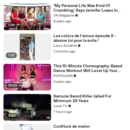
‘My Personal Life Was Kind Of
Crumbling,’ Says Jennifer Lopez In
REELZ Doc Detailing Her Scariest
OK Magazine
Moment
6 years ago
1:29
Les colocs de l’amour épisode 9 -
abonne toi pour la suite !
Laury Aucalme
3 months ago
1:25
This 10-Minute Choreography-Based
Dance Workout Will Level Up Your
Moves
POPSUGAR
4 years ago
10:23
Samurai Sword Killer Jailed For
Minimum 29 Years
Local TV
7 hours ago
3:00
Confiture de melon