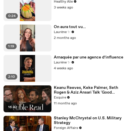
Healthy Alie
3 weeks ago
0:24
On aura tout vu…
Laurène ✨
2 months ago
1:19
Arnaquée par une agence d’influence
Laurène ✨
4 weeks ago
2:10
Keanu Reeves, Keke Palmer, Seth
Rogen & Aziz Ansari Talk 'Good
Fortune' at Esquire’s Table Read
Esquire
11 months ago
16:42
Stanley McChrystal on U.S. Military
Strategy
Foreign Affairs