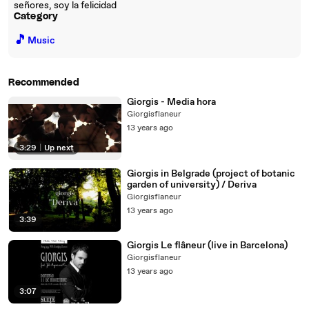
señores, soy la felicidad
Category
🎵
Music
Recommended
Giorgis - Media hora
Giorgisflaneur
13 years ago
3:29
|
Up next
Giorgis in Belgrade (project of botanic
garden of university) / Deriva
Giorgisflaneur
13 years ago
3:39
Giorgis Le flâneur (live in Barcelona)
Giorgisflaneur
13 years ago
3:07