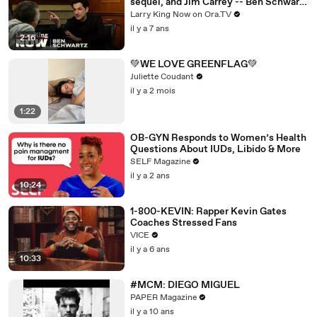
sequel, and Jim Carrey -- Ben Schwartz
answers your social media questions
Larry King Now on Ora.TV
il y a 7 ans
2:16
💚WE LOVE GREENFLAG💚
Juliette Coudant
il y a 2 mois
1:22
OB-GYN Responds to Women’s Health
Questions About IUDs, Libido & More
SELF Magazine
il y a 2 ans
10:24
1-800-KEVIN: Rapper Kevin Gates
Coaches Stressed Fans
VICE
il y a 6 ans
10:33
#MCM: DIEGO MIGUEL
PAPER Magazine
il y a 10 ans