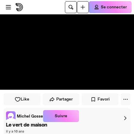
Passer au player
Passer au contenu principal
Se connecter
Like
Partager
Favori
Suivre
Michel Gosse
Le vert de maison
il y a 16 ans