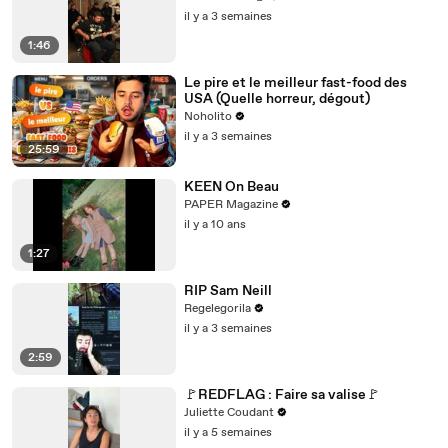
il y a 3 semaines
1:46
Le pire et le meilleur fast-food des
USA (Quelle horreur, dégout)
Noholito
il y a 3 semaines
25:59
KEEN On Beau
PAPER Magazine
il y a 10 ans
1:27
RIP Sam Neill
Regelegorila
il y a 3 semaines
2:59
🚩REDFLAG : Faire sa valise🚩
Juliette Coudant
il y a 5 semaines