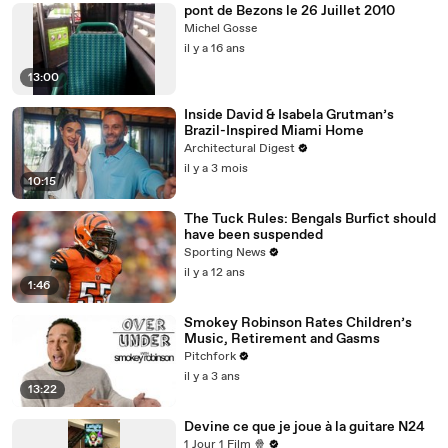
pont de Bezons le 26 Juillet 2010
Michel Gosse
il y a 16 ans
13:00
Inside David & Isabela Grutman’s
Brazil-Inspired Miami Home
Architectural Digest
il y a 3 mois
10:15
The Tuck Rules: Bengals Burfict should
have been suspended
Sporting News
il y a 12 ans
1:46
Smokey Robinson Rates Children’s
Music, Retirement and Gasms
Pitchfork
il y a 3 ans
13:22
Devine ce que je joue à la guitare N24
1 Jour 1 Film 🍿