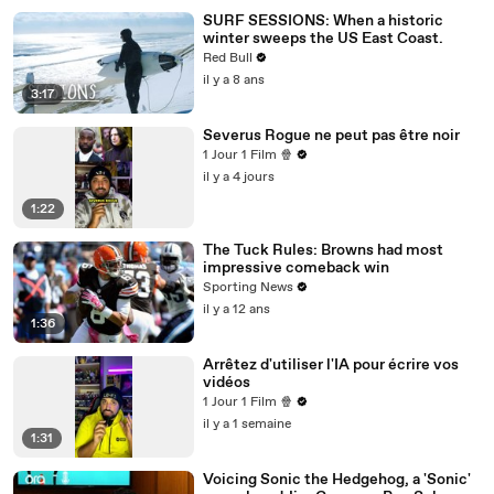
SURF SESSIONS: When a historic
winter sweeps the US East Coast.
Red Bull
il y a 8 ans
3:17
Severus Rogue ne peut pas être noir
1 Jour 1 Film 🍿
il y a 4 jours
1:22
The Tuck Rules: Browns had most
impressive comeback win
Sporting News
il y a 12 ans
1:36
Arrêtez d'utiliser l'IA pour écrire vos
vidéos
1 Jour 1 Film 🍿
il y a 1 semaine
1:31
Voicing Sonic the Hedgehog, a 'Sonic'