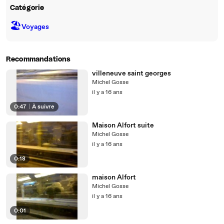
Catégorie
🏖
Voyages
Recommandations
villeneuve saint georges
Michel Gosse
il y a 16 ans
0:47
|
À suivre
Maison Alfort suite
Michel Gosse
il y a 16 ans
0:18
maison Alfort
Michel Gosse
il y a 16 ans
0:01