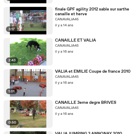
finale GPF agility 2012 sable sur sarthe
canaille et herve
CANAVALIA45
il y a 14 ans
3:17
CANAILLE ET VALIA
CANAVALIA45
il y a 16 ans
2:43
VALIA et EMILIE Coupe de france 2010
CANAVALIA45
il y a 16 ans
1:01
CANAILLE 3eme degre BRIVES
CANAVALIA45
il y a 16 ans
0:50
VALIA JUMPING 3 ANNONAY 2010