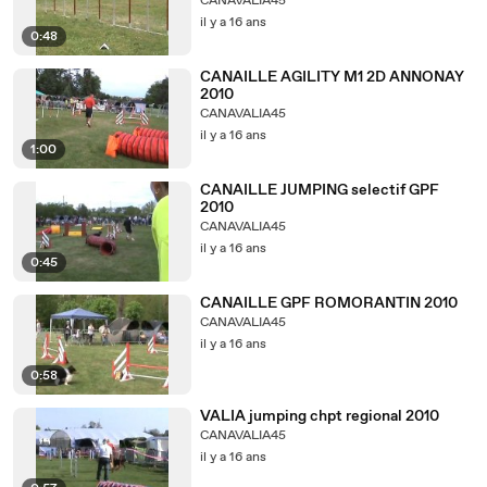
CANAVALIA45
il y a 16 ans
0:48
CANAILLE AGILITY M1 2D ANNONAY
2010
CANAVALIA45
il y a 16 ans
1:00
CANAILLE JUMPING selectif GPF
2010
CANAVALIA45
il y a 16 ans
0:45
CANAILLE GPF ROMORANTIN 2010
CANAVALIA45
il y a 16 ans
0:58
VALIA jumping chpt regional 2010
CANAVALIA45
il y a 16 ans