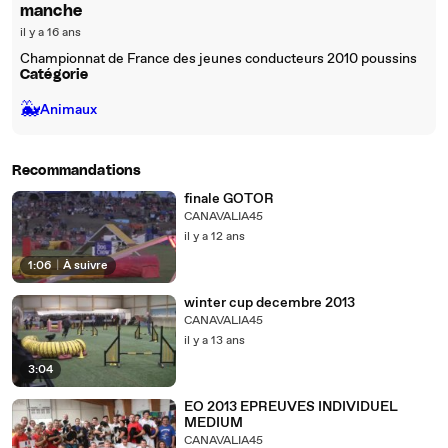
manche
il y a 16 ans
Championnat de France des jeunes conducteurs 2010 poussins
Catégorie
🐳
Animaux
Recommandations
finale GOTOR
CANAVALIA45
il y a 12 ans
1:06
|
À suivre
winter cup decembre 2013
CANAVALIA45
il y a 13 ans
3:04
EO 2013 EPREUVES INDIVIDUEL
MEDIUM
CANAVALIA45