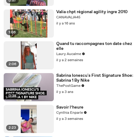
0:57
Valia chpt régional agility ingre 2010
CANAVALIA45
il y a 16 ans
1:06
Quand tu raccompagnes ton date chez
elle
Laury Aucalme
il y a 2 semaines
2:06
Sabrina Ionescu's First Signature Shoe:
Sabrina 1 By Nike
ThePostGame
il y a 3 ans
0:38
Savoir l’heure
Cynthia Enparle
il y a 3 semaines
2:23