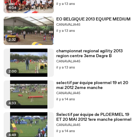
il y a 13 ans
4:04
EO BELGIQUE 2013 EQUIPE MEDIUM
CANAVALIA45
il y a 13 ans
2:32
championnat regional agility 2013
region centre 3eme Degre B
CANAVALIA45
il y a 13 ans
2:00
selectif par équipe ploermel 19 et 20
mai 2012 2eme manche
CANAVALIA45
il y a 14 ans
4:33
Selectif par équipe de PLOERMEL 19
ET 20 MAI 2012 1ere manche ploermel
CANAVALIA45
il y a 14 ans
4:49