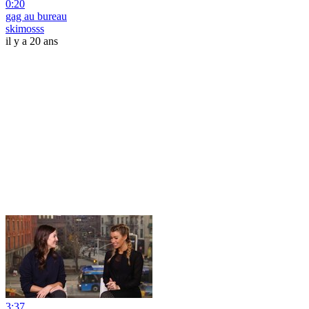
0:20
gag au bureau
skimosss
il y a 20 ans
3:37