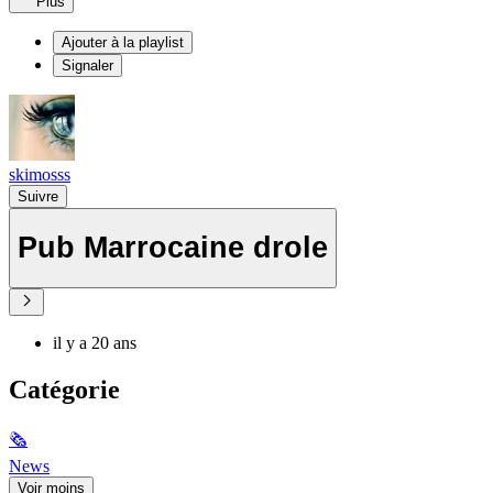
Plus
Ajouter à la playlist
Signaler
skimosss
Suivre
Pub Marrocaine drole
il y a 20 ans
Catégorie
🗞
News
Voir moins