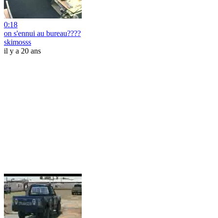
0:18
on s'ennui au bureau????
skimosss
il y a 20 ans