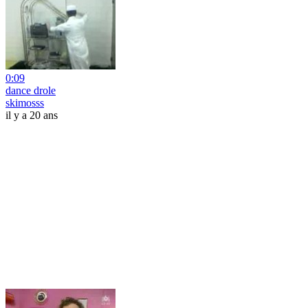
0:09
dance drole
skimosss
il y a 20 ans