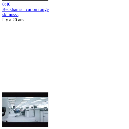
0:46
Beckham's - carton rouge
skimosss
il y a 20 ans