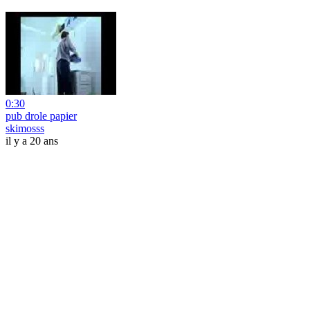
0:30
pub drole papier
skimosss
il y a 20 ans