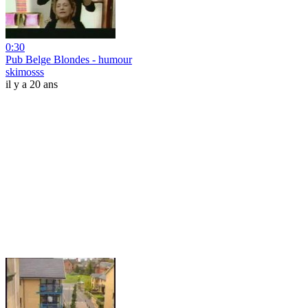
0:30
Pub Belge Blondes - humour
skimosss
il y a 20 ans