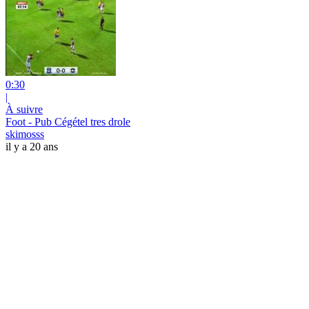
0:30
|
À suivre
Foot - Pub Cégétel tres drole
skimosss
il y a 20 ans