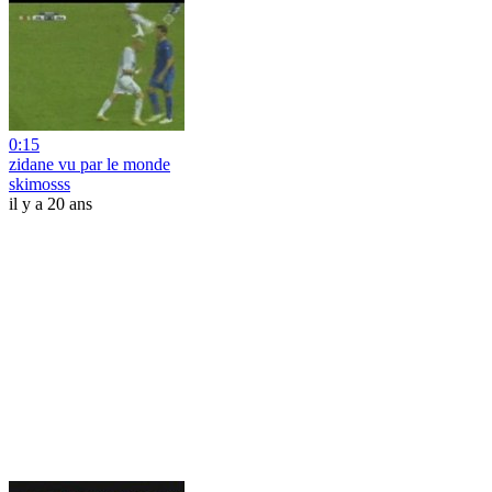
0:15
zidane vu par le monde
skimosss
il y a 20 ans