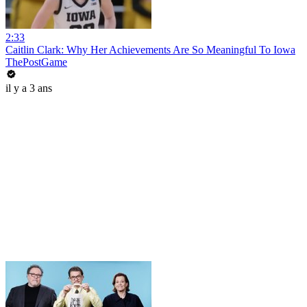
2:33
Caitlin Clark: Why Her Achievements Are So Meaningful To Iowa
ThePostGame
il y a 3 ans