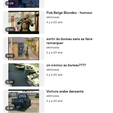
0:29
Pub Belge Blondes - humour
skimosss
il y a 20 ans
0:30
sortir du bureau sans se faire
remarquer
skimosss
il y a 20 ans
0:12
on s'ennui au bureau????
skimosss
il y a 20 ans
0:18
Voiture arabe dansante
skimosss
il y a 20 ans
0:41