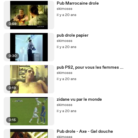
Pub Marrocaine drole
skimosss
il y a 20 ans
0:59
pub drole papier
skimosss
il y a 20 ans
0:30
pub PS2, pour vous les femmes ...
skimosss
il y a 20 ans
0:19
zidane vu par le monde
skimosss
il y a 20 ans
0:15
Pub drole - Axe - Gel douche
skimosss