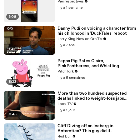
Pierrespectives
il y a 1 semaine
1:06
Danny Pudi on voicing a character from
his childhood in 'DuckTales' reboot
Larry King Now on Ora.TV
il y a 7 ans
1:47
Peppa Pig Rates Clairo,
PinkPantheress, and Whistling
Pitchfork
il y a 5 semaines
8:33
More than two hundred suspected
deaths linked to weight-loss jabs
reported to regulator
Local TV
il y a 1 jour
0:45
Cliff Diving off an Iceberg in
Antarctica? This guy did it.
Red Bull