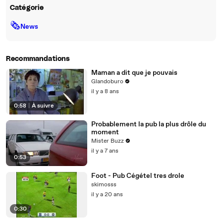
Catégorie
🗞
News
Recommandations
Maman a dit que je pouvais
Glandoburo
il y a 8 ans
0:58
|
À suivre
Probablement la pub la plus drôle du
moment
Mister Buzz
il y a 7 ans
0:53
Foot - Pub Cégétel tres drole
skimosss
il y a 20 ans
0:30