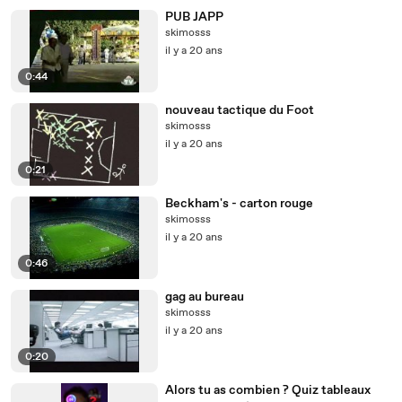
PUB JAPP
skimosss
il y a 20 ans
0:44
nouveau tactique du Foot
skimosss
il y a 20 ans
0:21
Beckham's - carton rouge
skimosss
il y a 20 ans
0:46
gag au bureau
skimosss
il y a 20 ans
0:20
Alors tu as combien ? Quiz tableaux