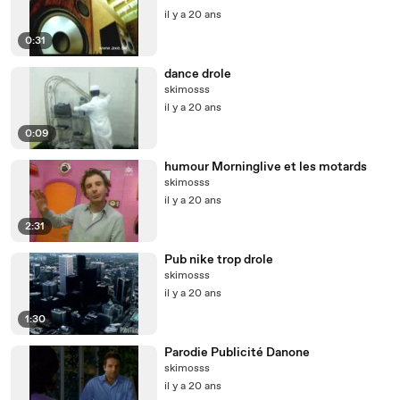
il y a 20 ans
0:31
dance drole
skimosss
il y a 20 ans
0:09
humour Morninglive et les motards
skimosss
il y a 20 ans
2:31
Pub nike trop drole
skimosss
il y a 20 ans
1:30
Parodie Publicité Danone
skimosss
il y a 20 ans