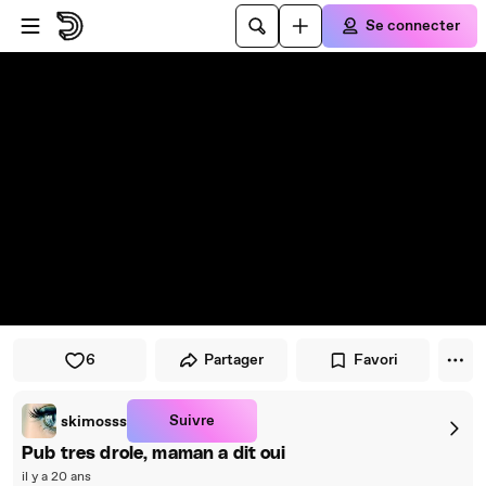
Passer au player
Passer au contenu principal
Se connecter
6
Partager
Favori
Suivre
skimosss
Pub tres drole, maman a dit oui
il y a 20 ans