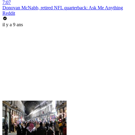
7:07
Donovan McNabb, retired NFL quarterback: Ask Me Anything
Reddit
il y a 9 ans