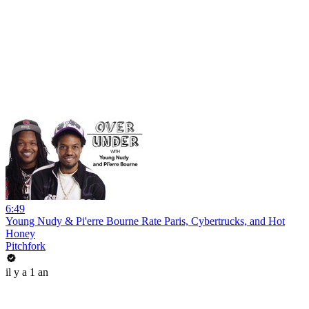
6:49
Young Nudy & Pi'erre Bourne Rate Paris, Cybertrucks, and Hot
Honey
Pitchfork
il y a 1 an