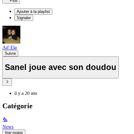
Plus
Ajouter à la playlist
Signaler
Ad' Ela
Suivre
Sanel joue avec son doudou
il y a 20 ans
Catégorie
🗞
News
Voir moins