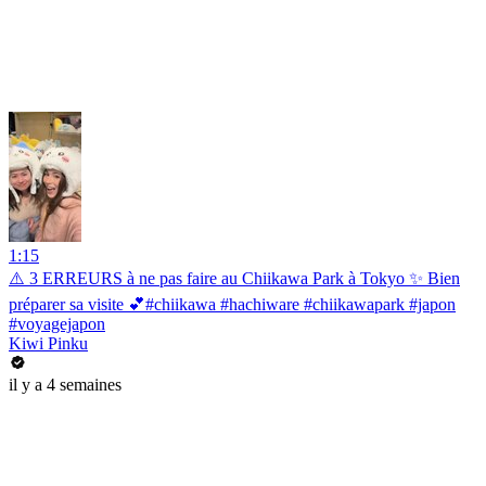
1:15
⚠️ 3 ERREURS à ne pas faire au Chiikawa Park à Tokyo ✨ Bien
préparer sa visite 💕#chiikawa #hachiware #chiikawapark #japon
#voyagejapon
Kiwi Pinku
il y a 4 semaines