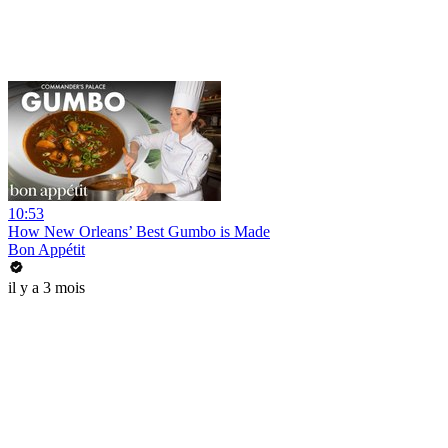
10:53
How New Orleans’ Best Gumbo is Made
Bon Appétit
il y a 3 mois