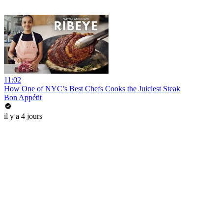
11:02
How One of NYC’s Best Chefs Cooks the Juiciest Steak
Bon Appétit
il y a 4 jours