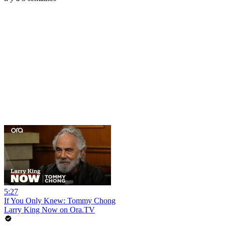
5:27
If You Only Knew: Tommy Chong
Larry King Now on Ora.TV