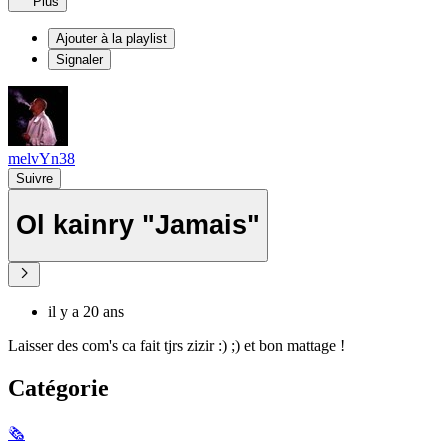
Plus
Ajouter à la playlist
Signaler
melvYn38
Suivre
Ol kainry "Jamais"
il y a 20 ans
Laisser des com's ca fait tjrs zizir :) ;) et bon mattage !
Catégorie
🗞