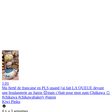
1:01
Ma fierté de française en PLS quand j'ai fait LA QUEUE devant
une boulangerie au Japon 😔mais c'était pour mon pain Chiikawa 🍞
#chikawa #chikawabakery #japon
Kiwi Pinku
il y a 3 semaines