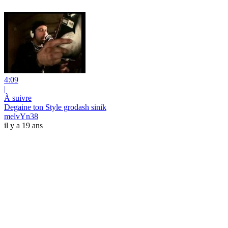
4:09
|
À suivre
Degaine ton Style grodash sinik
melvYn38
il y a 19 ans