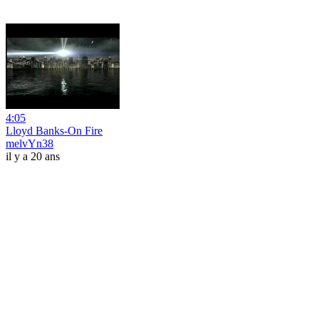
4:05
Lloyd Banks-On Fire
melvYn38
il y a 20 ans