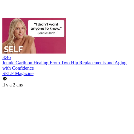
8:46
Jennie Garth on Healing From Two Hip Replacements and Aging
with Confidence
SELF Magazine
il y a 2 ans