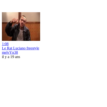
1:08
Le Rat Luciano freestyle
melvYn38
il y a 19 ans