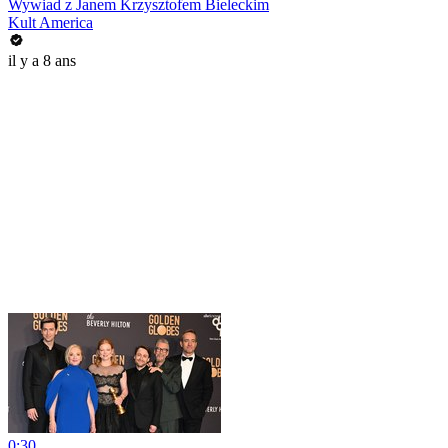
Wywiad z Janem Krzysztofem Bieleckim
Kult America
il y a 8 ans
0:30