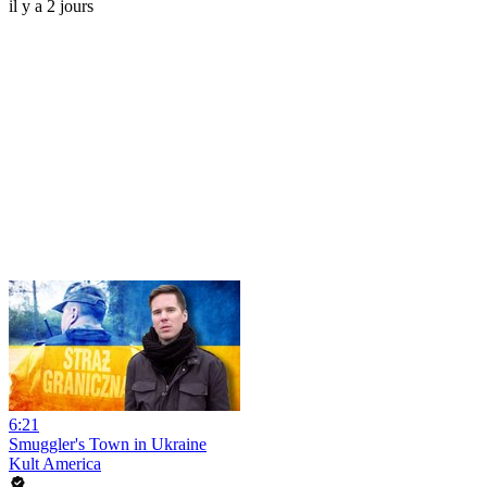
il y a 2 jours
6:21
Smuggler's Town in Ukraine
Kult America