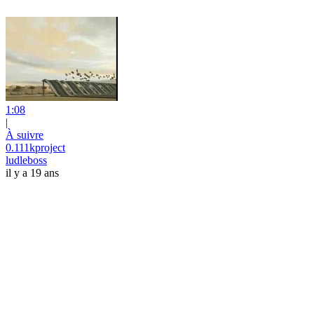
1:08
|
À suivre
0.111kproject
ludleboss
il y a 19 ans