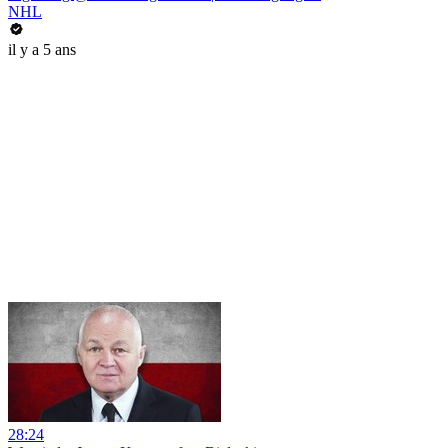
NHL
il y a 5 ans
28:24