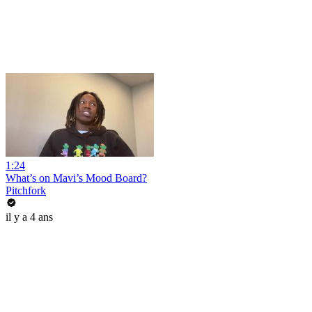
1:24
What’s on Mavi’s Mood Board?
Pitchfork
il y a 4 ans