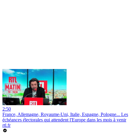
2:50
France, Allemagne, Royaume-Uni, Italie, Espagne, Pologne... Les
échéances électorales qui attendent l'Europe dans les mois à venir
rtl.fr