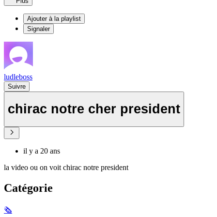
Plus
Ajouter à la playlist
Signaler
ludleboss
Suivre
chirac notre cher president
il y a 20 ans
la video ou on voit chirac notre president
Catégorie
🗞