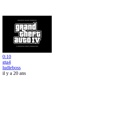
0:10
gta4
ludleboss
il y a 20 ans