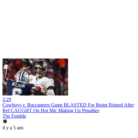
2:29
Cowboys v. Buccaneers Game BLASTED For Being Rigged After
Ref CAUGHT On Hot Mic Making Up Penalties
The Fumble
il y a 5 ans