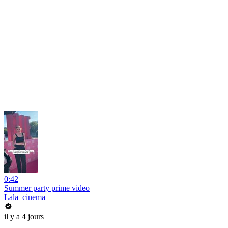
0:42
Summer party prime video
Lala_cinema
il y a 4 jours