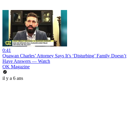
0:41
Quawan Charles’ Attorney Says It’s ‘Disturbing’ Family Doesn’t
Have Answers — Watch
OK Magazine
il y a 6 ans