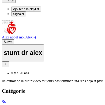
Plus
Ajouter à la playlist
Signaler
Alex appel moi Alex -)
Suivre
stunt dr alex
il y a 20 ans
un extrait de la futur video toujours pas terminer !!!4 Ans deja !! ptdr
Catégorie
🗞