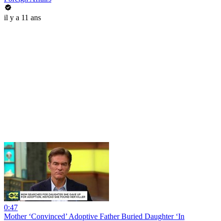
il y a 11 ans
0:47
Mother ‘Convinced’ Adoptive Father Buried Daughter ‘In