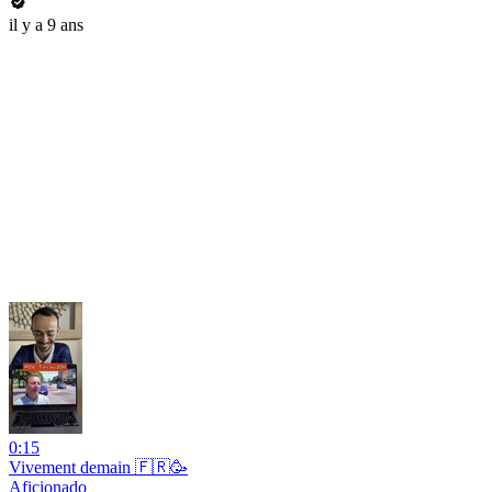
il y a 9 ans
0:15
Vivement demain 🇫🇷🥳
Aficionado