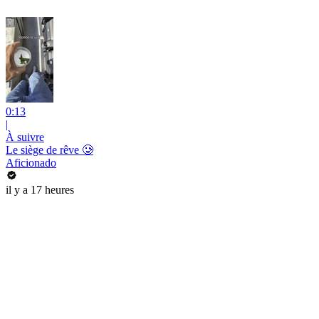
0:13
|
À suivre
Le siège de rêve 🥲
Aficionado
il y a 17 heures