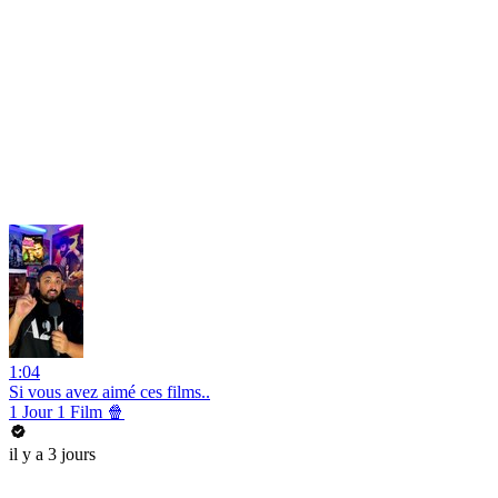
1:04
Si vous avez aimé ces films..
1 Jour 1 Film 🍿
il y a 3 jours