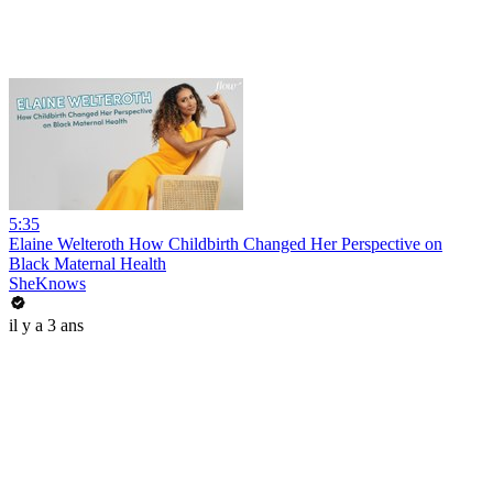
5:35
Elaine Welteroth How Childbirth Changed Her Perspective on
Black Maternal Health
SheKnows
il y a 3 ans