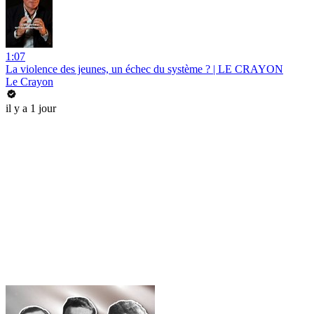
1:07
La violence des jeunes, un échec du système ? | LE CRAYON
Le Crayon
il y a 1 jour