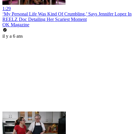
1:29
‘My Personal Life Was Kind Of Crumbling,’ Says Jennifer Lopez In
REELZ Doc Detailing Her Scariest Moment
OK Magazine
il y a 6 ans