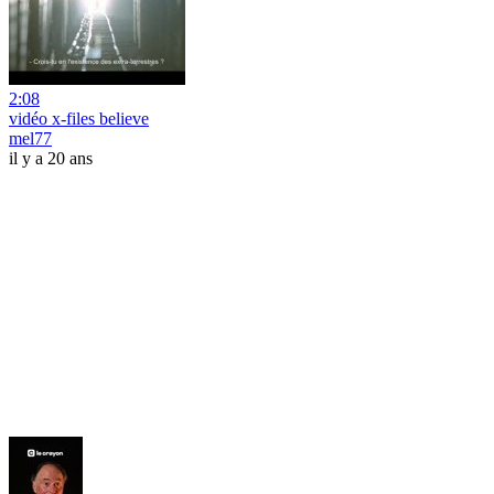
2:08
vidéo x-files believe
mel77
il y a 20 ans