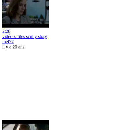
2:28
vidéo x-files scully story
mel77
il y a 20 ans