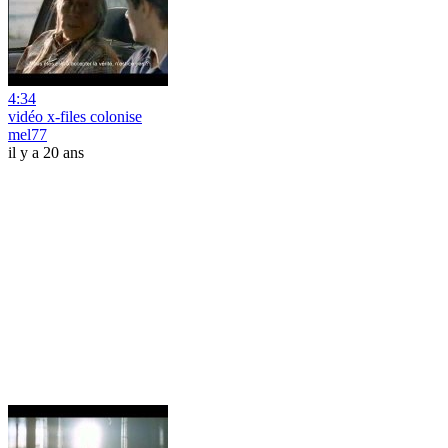
4:34
vidéo x-files colonise
mel77
il y a 20 ans