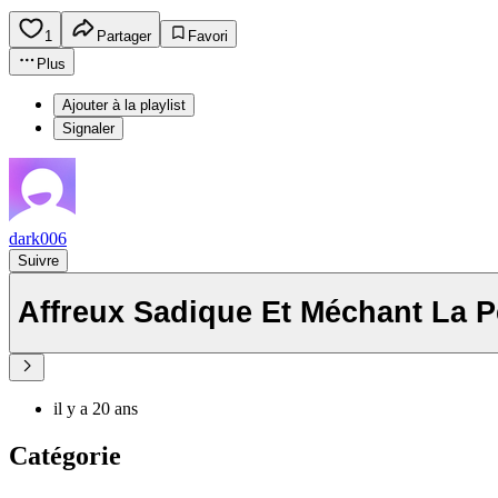
1
Partager
Favori
Plus
Ajouter à la playlist
Signaler
dark006
Suivre
Affreux Sadique Et Méchant La 
il y a 20 ans
Catégorie