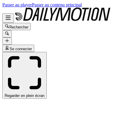
Passer au player
Passer au contenu principal
Rechercher
Se connecter
Regarder en plein écran