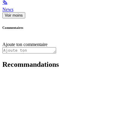
🗞
News
Voir moins
Commentaires
Ajoute ton commentaire
Recommandations