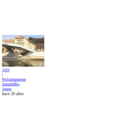
3:03
|
Próximamente
Jumpbilbo
Jonas
hace 20 años