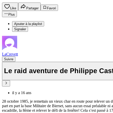
Like
Partager
Favori
Plus
Ajouter à la playlist
Signaler
LaCrevett
Suivre
Le raid aventure de Philippe Cas
il y a 16 ans
28 octobre 1985, je remettais un vieux char en route pour relever un déf
part en part la base Militaire de Bierset, sans aucun essai préalable ni
escadrille, la 8ème et relever le défi de la fenêtre! Cela s’est passé 