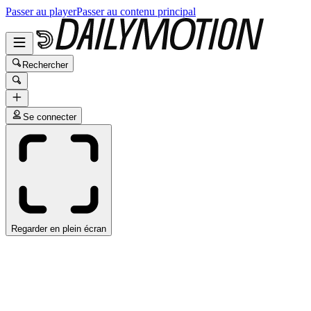
Passer au player
Passer au contenu principal
Rechercher
Se connecter
Regarder en plein écran