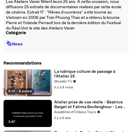
Les Ateliers Varan fêtent leurs 25 ans. A cette occasion, nous
diffusons 25 extraits de documentaires réalisés par cette école
de cinéma. Extrait 17 : "Rêves d`ouvrières" a été tourné au
Vietnam en 2006 par Tran Phuong Thao et a obtenu la bourse
Pierre et Yolande Perrault lors de la dernière édition du Festival
du Réel.Voir le site des Ateliers Varan
Catégorie
🗞
News
Recommandations
La rubrique culture de passage à
l'Atelier 25
Moselle TV
il y a 8 mois
6:01
|
À suivre
Atelier prise de vue réelle - Béatrice
Barget et Fatima Boufenghour - Les
Studios 28 - 19/05/2017
Académie d'Orléans-Tours
il y a 9 ans
3:47