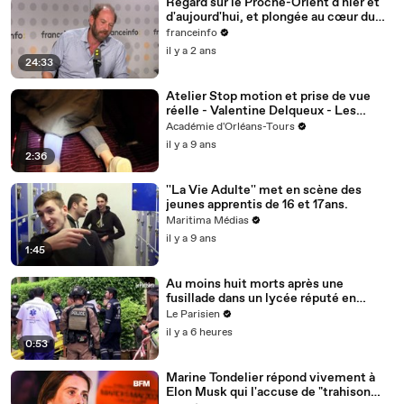
Regard sur le Proche-Orient d'hier et
d'aujourd'hui, et plongée au cœur du
Conservatoire avec Valérie Donzelli
franceinfo
il y a 2 ans
24:33
Atelier Stop motion et prise de vue
réelle - Valentine Delqueux - Les
Studios 28 - 19/05/2017
Académie d'Orléans-Tours
il y a 9 ans
2:36
''La Vie Adulte'' met en scène des
jeunes apprentis de 16 et 17ans.
Maritima Médias
il y a 9 ans
1:45
Au moins huit morts après une
fusillade dans un lycée réputé en
Thaïlande
Le Parisien
il y a 6 heures
0:53
Marine Tondelier répond vivement à
Elon Musk qui l'accuse de "trahison