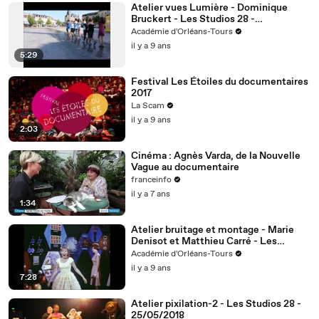
Atelier vues Lumière - Dominique
Bruckert - Les Studios 28 -
29/05/2017
Académie d'Orléans-Tours
il y a 9 ans
5:29
Festival Les Étoiles du documentaires
2017
La Scam
il y a 9 ans
2:03
Cinéma : Agnès Varda, de la Nouvelle
Vague au documentaire
franceinfo
il y a 7 ans
1:34
Atelier bruitage et montage - Marie
Denisot et Matthieu Carré - Les
Studios 28 - 19/05/2017
Académie d'Orléans-Tours
il y a 9 ans
7:28
Atelier pixilation-2 - Les Studios 28 -
25/05/2018