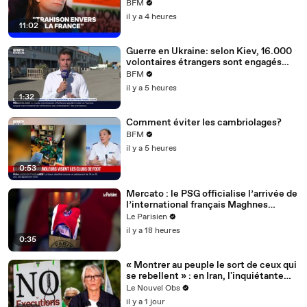
envers la France"
BFM
il y a 4 heures
11:02
Guerre en Ukraine: selon Kiev, 16.000
volontaires étrangers sont engagés
dans son armée
BFM
il y a 5 heures
1:32
Comment éviter les cambriolages?
BFM
il y a 5 heures
0:53
Mercato : le PSG officialise l’arrivée de
l’international français Maghnes
Akliouche
Le Parisien
il y a 18 heures
0:35
« Montrer au peuple le sort de ceux qui
se rebellent » : en Iran, l'inquiétante
flambée des exécutions
Le Nouvel Obs
il y a 1 jour