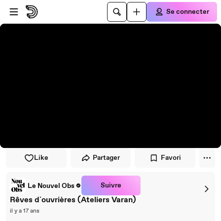
Passer au player
Passer au contenu principal
Se connecter
Like
Partager
Favori
Suivre
Le Nouvel Obs
Rêves d`ouvrières (Ateliers Varan)
il y a 17 ans