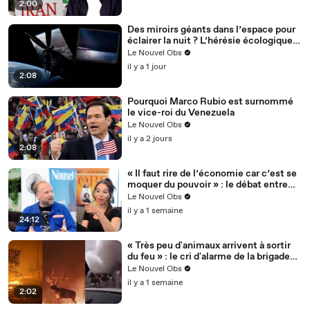
2:00
Des miroirs géants dans l’espace pour
éclairer la nuit ? L’hérésie écologique
d’une start-up américaine
Le Nouvel Obs
il y a 1 jour
2:08
Pourquoi Marco Rubio est surnommé
le vice-roi du Venezuela
Le Nouvel Obs
il y a 2 jours
2:08
« Il faut rire de l’économie car c’est se
moquer du pouvoir » : le débat entre
Audrey Vernon et Thomas Croisière
Le Nouvel Obs
il y a 1 semaine
24:12
« Très peu d'animaux arrivent à sortir
du feu » : le cri d'alarme de la brigade
de secours de la faune sauvage en
Le Nouvel Obs
Gironde
il y a 1 semaine
2:02