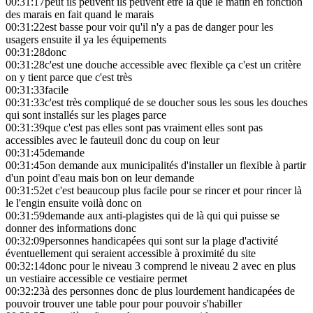
00:31:17
peut ils peuvent ils peuvent être là que le matin en fonction
des marais en fait quand le marais
00:31:22
est basse pour voir qu'il n'y a pas de danger pour les
usagers ensuite il ya les équipements
00:31:28
donc
00:31:28
c'est une douche accessible avec flexible ça c'est un critère
on y tient parce que c'est très
00:31:33
facile
00:31:33
c'est très compliqué de se doucher sous les sous les douches
qui sont installés sur les plages parce
00:31:39
que c'est pas elles sont pas vraiment elles sont pas
accessibles avec le fauteuil donc du coup on leur
00:31:45
demande
00:31:45
on demande aux municipalités d'installer un flexible à partir
d'un point d'eau mais bon on leur demande
00:31:52
et c'est beaucoup plus facile pour se rincer et pour rincer là
le l'engin ensuite voilà donc on
00:31:59
demande aux anti-plagistes qui de là qui qui puisse se
donner des informations donc
00:32:09
personnes handicapées qui sont sur la plage d'activité
éventuellement qui seraient accessible à proximité du site
00:32:14
donc pour le niveau 3 comprend le niveau 2 avec en plus
un vestiaire accessible ce vestiaire permet
00:32:23
à des personnes donc de plus lourdement handicapées de
pouvoir trouver une table pour pour pouvoir s'habiller