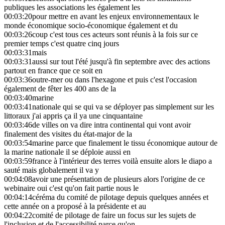
publiques les associations les également les
00:03:20
pour mettre en avant les enjeux environnementaux le
monde économique socio-économique également et du
00:03:26
coup c'est tous ces acteurs sont réunis à la fois sur ce
premier temps c'est quatre cinq jours
00:03:31
mais
00:03:31
aussi sur tout l'été jusqu'à fin septembre avec des actions
partout en france que ce soit en
00:03:36
outre-mer ou dans l'hexagone et puis c'est l'occasion
également de fêter les 400 ans de la
00:03:40
marine
00:03:41
nationale qui se qui va se déployer pas simplement sur les
littoraux j'ai appris ça il ya une cinquantaine
00:03:46
de villes on va dire intra continental qui vont avoir
finalement des visites du état-major de la
00:03:54
marine parce que finalement le tissu économique autour de
la marine nationale il se déploie aussi en
00:03:59
france à l'intérieur des terres voilà ensuite alors le diapo a
sauté mais globalement il va y
00:04:08
avoir une présentation de plusieurs alors l'origine de ce
webinaire oui c'est qu'on fait partie nous le
00:04:14
céréma du comité de pilotage depuis quelques années et
cette année on a proposé à la présidente et au
00:04:22
comité de pilotage de faire un focus sur les sujets de
l'inclusion et de l'accessibilité parce qu'on