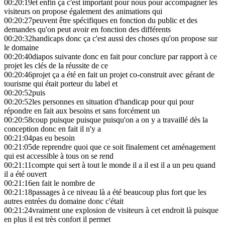
00:20:19
et enfin ça c'est important pour nous pour accompagner les
visiteurs on propose également des animations qui
00:20:27
peuvent être spécifiques en fonction du public et des
demandes qu'on peut avoir en fonction des différents
00:20:32
handicaps donc ça c'est aussi des choses qu'on propose sur
le domaine
00:20:40
diapos suivante donc en fait pour conclure par rapport à ce
projet les clés de la réussite de ce
00:20:46
projet ça a été en fait un projet co-construit avec gérant de
tourisme qui était porteur du label et
00:20:52
puis
00:20:52
les personnes en situation d'handicap pour qui pour
répondre en fait aux besoins et sans forcément un
00:20:58
coup puisque puisque puisqu'on a on y a travaillé dès la
conception donc en fait il n'y a
00:21:04
pas eu besoin
00:21:05
de reprendre quoi que ce soit finalement cet aménagement
qui est accessible à tous on se rend
00:21:11
compte qui sert à tout le monde il a il est il a un peu quand
il a été ouvert
00:21:16
en fait le nombre de
00:21:18
passages à ce niveau là a été beaucoup plus fort que les
autres entrées du domaine donc c'était
00:21:24
vraiment une explosion de visiteurs à cet endroit là puisque
en plus il est très confort il permet