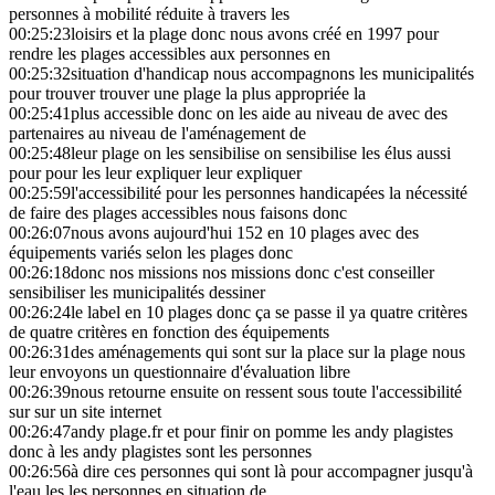
personnes à mobilité réduite à travers les
00:25:23
loisirs et la plage donc nous avons créé en 1997 pour
rendre les plages accessibles aux personnes en
00:25:32
situation d'handicap nous accompagnons les municipalités
pour trouver trouver une plage la plus appropriée la
00:25:41
plus accessible donc on les aide au niveau de avec des
partenaires au niveau de l'aménagement de
00:25:48
leur plage on les sensibilise on sensibilise les élus aussi
pour pour les leur expliquer leur expliquer
00:25:59
l'accessibilité pour les personnes handicapées la nécessité
de faire des plages accessibles nous faisons donc
00:26:07
nous avons aujourd'hui 152 en 10 plages avec des
équipements variés selon les plages donc
00:26:18
donc nos missions nos missions donc c'est conseiller
sensibiliser les municipalités dessiner
00:26:24
le label en 10 plages donc ça se passe il ya quatre critères
de quatre critères en fonction des équipements
00:26:31
des aménagements qui sont sur la place sur la plage nous
leur envoyons un questionnaire d'évaluation libre
00:26:39
nous retourne ensuite on ressent sous toute l'accessibilité
sur sur un site internet
00:26:47
andy plage.fr et pour finir on pomme les andy plagistes
donc à les andy plagistes sont les personnes
00:26:56
à dire ces personnes qui sont là pour accompagner jusqu'à
l'eau les les personnes en situation de