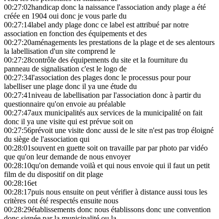
00:27:02
handicap donc la naissance l'association andy plage a été
créée en 1904 oui donc je vous parle du
00:27:14
label andy plage donc ce label est attribué par notre
association en fonction des équipements et des
00:27:20
aménagements les prestations de la plage et de ses alentours
la labellisation d'un site comprend le
00:27:28
contrôle des équipements du site et la fourniture du
panneau de signalisation c'est le logo de
00:27:34
l'association des plages donc le processus pour pour
labelliser une plage donc il ya une étude du
00:27:41
niveau de labellisation par l'association donc à partir du
questionnaire qu'on envoie au préalable
00:27:47
aux municipalités aux services de la municipalité on fait
donc il ya une visite qui est prévue soit on
00:27:56
prévoit une visite donc aussi de le site n'est pas trop éloigné
du siège de l'association qui
00:28:01
souvent en guette soit on travaille par par photo par vidéo
que qu'on leur demande de nous envoyer
00:28:10
qu'on demande voilà et qui nous envoie qui il faut un petit
film de du dispositif on dit plage
00:28:16
et
00:28:17
puis nous ensuite on peut vérifier à distance aussi tous les
critères ont été respectés ensuite nous
00:28:29
établissements donc nous établissons donc une convention
donc signée par la municipalité ou la