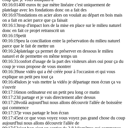
00:16:01
400 euros ttc par mètre linéaire c'est uniquement de
platelage avec les fondations donc on a fait des
00:16:07
fondations en acier alors on voulait au départ en bois mais
on a fait en acier parce que ça faisait
00:16:13
trop d'impact lors de la mise en place sur le milieu naturel
donc en fait ce projet retranscrit un
00:16:19
petit
00:16:19
peu la conciliation entre la préservation du milieu naturel
parce que le fait de mettre un
00:16:24
platelage ça permet de préserver en dessous le milieu
naturel et de permettre en même temps un
00:16:31
confort d'usage de la part des visiteurs alors oui pour ça du
coup je vous propose de vous montrer
00:16:39
une vidéo qui a été créée pour à l'occasion et qui vous
explique un petit peu tout ça
00:16:49
alors je vais mettre la vidéo je départage mon écran ça va
s'ouvrir
00:17:16
mon ordinateur est un petit peu long ce matin
00:17:23
il partage et je vais directement aller dessus
00:17:28
voilà aujourd'hui nous allons découvrir l'allée de boissière
qui commence
00:17:37
je vous partage le bon écran
00:17:45
est ce que vous voyez vous voyez pas grand chose du coup
aujourd'hui nous allons découvrir l'allée de