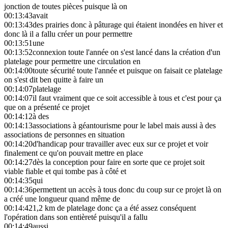
jonction de toutes pièces puisque là on
00:13:43
avait
00:13:43
des prairies donc à pâturage qui étaient inondées en hiver et
donc là il a fallu créer un pour permettre
00:13:51
une
00:13:52
connexion toute l'année on s'est lancé dans la création d'un
platelage pour permettre une circulation en
00:14:00
toute sécurité toute l'année et puisque on faisait ce platelage
on s'est dit ben quitte à faire un
00:14:07
platelage
00:14:07
il faut vraiment que ce soit accessible à tous et c'est pour ça
que on a présenté ce projet
00:14:12
à des
00:14:13
associations à géantourisme pour le label mais aussi à des
associations de personnes en situation
00:14:20
d'handicap pour travailler avec eux sur ce projet et voir
finalement ce qu'on pouvait mettre en place
00:14:27
dès la conception pour faire en sorte que ce projet soit
viable fiable et qui tombe pas à côté et
00:14:35
qui
00:14:36
permettent un accès à tous donc du coup sur ce projet là on
a créé une longueur quand même de
00:14:42
1,2 km de platelage donc ça a été assez conséquent
l'opération dans son entièreté puisqu'il a fallu
00:14:49
aussi