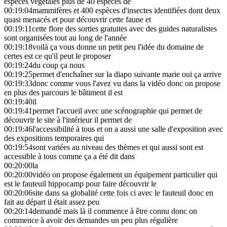
espèces végétales plus de 40 espèces de
00:19:04
mammifères et 400 espèces d'insectes identifiées dont deux
quasi menacés et pour découvrir cette faune et
00:19:11
cette flore des sorties gratuites avec des guides naturalistes
sont organisées tout au long de l'année
00:19:18
voilà ça vous donne un petit peu l'idée du domaine de
certes est ce qu'il peut le proposer
00:19:24
du coup ça nous
00:19:25
permet d'enchaîner sur la diapo suivante marie oui ça arrive
00:19:33
donc comme vous l'avez vu dans la vidéo donc on propose
en plus des parcours le bâtiment il est
00:19:40
il
00:19:41
permet l'accueil avec une scénographie qui permet de
découvrir le site à l'intérieur il permet de
00:19:46
l'accessibilité à tous et on a aussi une salle d'exposition avec
des expositions temporaires qui
00:19:54
sont variées au niveau des thèmes et qui aussi sont est
accessible à tous comme ça a été dit dans
00:20:00
la
00:20:00
vidéo on propose également un équipement particulier qui
est le fauteuil hippocamp pour faire découvrir le
00:20:06
site dans sa globalité cette fois ci avec le fauteuil donc en
fait au départ il était assez peu
00:20:14
demandé mais là il commence à être connu donc on
commence à avoir des demandes un peu plus régulière