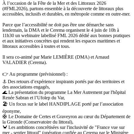
À l’occasion de la Fête de la Mer et des Littoraux 2026
(#FML2026), partons ensemble à la découverte de littoraux plus
accessibles, inclusifs et durables, en métropole comme en outre-mer.
Parce que l’accessibilité ne doit pas être une démarche sans
lendemain, la DMA et le Cerema organisent le 4 juin de 10h à
11h30 un webinaire labellisé FML 2026 dédié aux bonnes pratiques
et aux initiatives concrètes qui rendent les espaces maritimes et
littoraux accessibles à toutes et tous.
Il sera co-animé par Marie LEMIÈRE (DMA) et Arnaud
VALADIER (Cerema).
👉 Au programme (prévisionnel) :
⚓ Des retours d’expérience inspirants portés par des territoires et
des associations engagés,
🌊 La présentation du programme La Mer Autrement par l'hôpital
Renée Sabran et l’Ufolep du Var,
🏖️ Un focus sur le label HANDIPLAGE porté par l’association
éponyme,
🛟 Le Domaine de Certes et Graveyron au cœur du Département de
la Gironde (Conservatoire du littoral),
🦀 Les ambitions concrétisées sur l'inclusivité de "France vue sur
mer - sentier littoral" (opération confiée au Cerema par le Ministère