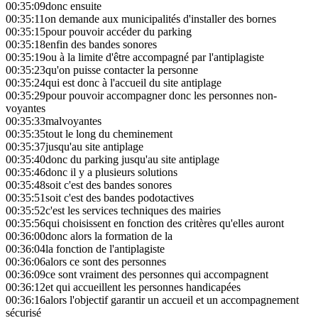
00:35:09
donc ensuite
00:35:11
on demande aux municipalités d'installer des bornes
00:35:15
pour pouvoir accéder du parking
00:35:18
enfin des bandes sonores
00:35:19
ou à la limite d'être accompagné par l'antiplagiste
00:35:23
qu'on puisse contacter la personne
00:35:24
qui est donc à l'accueil du site antiplage
00:35:29
pour pouvoir accompagner donc les personnes non-
voyantes
00:35:33
malvoyantes
00:35:35
tout le long du cheminement
00:35:37
jusqu'au site antiplage
00:35:40
donc du parking jusqu'au site antiplage
00:35:46
donc il y a plusieurs solutions
00:35:48
soit c'est des bandes sonores
00:35:51
soit c'est des bandes podotactives
00:35:52
c'est les services techniques des mairies
00:35:56
qui choisissent en fonction des critères qu'elles auront
00:36:00
donc alors la formation de la
00:36:04
la fonction de l'antiplagiste
00:36:06
alors ce sont des personnes
00:36:09
ce sont vraiment des personnes qui accompagnent
00:36:12
et qui accueillent les personnes handicapées
00:36:16
alors l'objectif garantir un accueil et un accompagnement
sécurisé