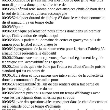
00:05:35
directrice je vais manger mes mots ce que je ne vois plus
mon diaporama donc qui est directrice de
00:05:47
l'hôpital rené sabran donc des auspices civils de lyon dans
le sud de la france et qui sera accompagné
00:05:52
d'olivier durand de l'ufolep 83 dans le var donc comme le
disait arnaud il ya un temps dédié
00:05:59
pour
00:06:00
chaque présentation nous aurons donc dans un premier
temps l'intervention de stéphanie qui
00:06:06
nous parlera du domaine de certes et graveyron puis de
ramon pour le label en dix plages le
00:06:12
programme de la mer autrement pour karine et l'ufolep 83
arnaud nous présentera le dispositif
00:06:20
france vue sur mer je vous présenterai également le guide
technique sur l'accessibilité des espaces
00:06:25
naturels qui a été édité par l'adma en début d'année puis le
standard qui est en cours de
00:06:31
création et nous aurons une intervention de la collectivité
donc la commune de l'oc-milec pour
00:06:37
l'accessibilité de l'un de ces sentiers qui a fait partie du
justement du projet france du sur
00:06:45
mer et puis nous aurons tout un temps d'échanges avec
vous les participants donc n'hésitez pas si vous
00:06:51
avez des questions à les renseigner dans le chat directement
ou à l'égardé pour ce temps d'échange