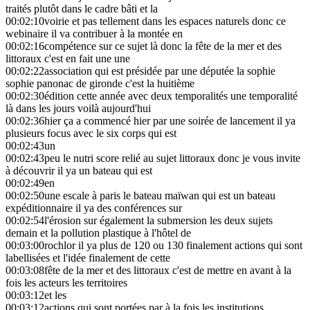
traités plutôt dans le cadre bâti et la
00:02:10
voirie et pas tellement dans les espaces naturels donc ce
webinaire il va contribuer à la montée en
00:02:16
compétence sur ce sujet là donc la fête de la mer et des
littoraux c'est en fait une une
00:02:22
association qui est présidée par une députée la sophie
sophie panonac de gironde c'est la huitième
00:02:30
édition cette année avec deux temporalités une temporalité
là dans les jours voilà aujourd'hui
00:02:36
hier ça a commencé hier par une soirée de lancement il ya
plusieurs focus avec le six corps qui est
00:02:43
un
00:02:43
peu le nutri score relié au sujet littoraux donc je vous invite
à découvrir il ya un bateau qui est
00:02:49
en
00:02:50
une escale à paris le bateau maïwan qui est un bateau
expéditionnaire il ya des conférences sur
00:02:54
l'érosion sur également la submersion les deux sujets
demain et la pollution plastique à l'hôtel de
00:03:00
rochlor il ya plus de 120 ou 130 finalement actions qui sont
labellisées et l'idée finalement de cette
00:03:08
fête de la mer et des littoraux c'est de mettre en avant à la
fois les acteurs les territoires
00:03:12
et les
00:03:12
actions qui sont portées par à la fois les institutions