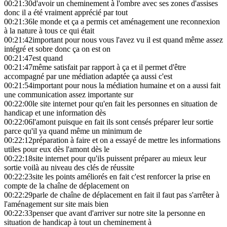
00:21:30
d'avoir un cheminement à l'ombre avec ses zones d'assises
donc il a été vraiment apprécié par tout
00:21:36
le monde et ça a permis cet aménagement une reconnexion
à la nature à tous ce qui était
00:21:42
important pour nous vous l'avez vu il est quand même assez
intégré et sobre donc ça on est on
00:21:47
est quand
00:21:47
même satisfait par rapport à ça et il permet d'être
accompagné par une médiation adaptée ça aussi c'est
00:21:54
important pour nous la médiation humaine et on a aussi fait
une communication assez importante sur
00:22:00
le site internet pour qu'en fait les personnes en situation de
handicap et une information dès
00:22:06
l'amont puisque en fait ils sont censés préparer leur sortie
parce qu'il ya quand même un minimum de
00:22:12
préparation à faire et on a essayé de mettre les informations
utiles pour eux dès l'amont dès le
00:22:18
site internet pour qu'ils puissent préparer au mieux leur
sortie voilà au niveau des clés de réussite
00:22:23
site les points améliorés en fait c'est renforcer la prise en
compte de la chaîne de déplacement on
00:22:29
parle de chaîne de déplacement en fait il faut pas s'arrêter à
l'aménagement sur site mais bien
00:22:33
penser que avant d'arriver sur notre site la personne en
situation de handicap à tout un cheminement à