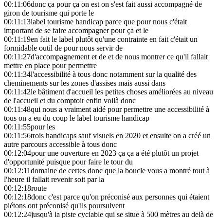
00:11:06
donc ça pour ça on est on s'est fait aussi accompagné de
giron de tourisme qui porte le
00:11:13
label tourisme handicap parce que pour nous c'était
important de se faire accompagner pour ça et le
00:11:19
en fait le label plutôt qu'une contrainte en fait c'était un
formidable outil de pour nous servir de
00:11:27
d'accompagnement et de et de nous montrer ce qu'il fallait
mettre en place pour permettre
00:11:34
l'accessibilité à tous donc notamment sur la qualité des
cheminements sur les zones d'assises mais aussi dans
00:11:42
le bâtiment d'accueil les petites choses améliorées au niveau
de l'accueil et du comptoir enfin voilà donc
00:11:48
qui nous a vraiment aidé pour permettre une accessibilité à
tous on a eu du coup le label tourisme handicap
00:11:55
pour les
00:11:56
trois handicaps sauf visuels en 2020 et ensuite on a créé un
autre parcours accessible à tous donc
00:12:04
pour une ouverture en 2023 ça ça a été plutôt un projet
d'opportunité puisque pour faire le tour du
00:12:11
domaine de certes donc que la boucle vous a montré tout à
l'heure il fallait revenir soit par la
00:12:18
route
00:12:18
donc c'est parce qu'on préconisé aux personnes qui étaient
piétons ont préconisé qu'ils poursuivent
00:12:24
jusqu'à la piste cyclable qui se situe à 500 mètres au delà de