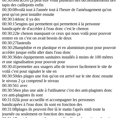
00:30:00
d'accès ça peut être voilà plusieurs des décheminements des
tapis des caillepotis enfin
00:30:08
voilà tout à l'année tout à l'heure de l'aménagement qu'on
peut qu'on peut installer ensuite
00:30:14
donc il ya des
00:30:15
engins qui permettent qui permettent à la personne
handicapée de d'accéder à l'eau donc c'est le chenon
00:30:22
le chenon manquant ce ceux qui nous voilà pour pouvoir
rentrer en on c'est on avait besoin de deux
00:30:27
fauteuils
00:30:28
amphibie et en plastique et en aluminium pour pour pouvoir
accéder jusque enfin aller dans l'eau donc
00:30:36
des équipements sanitaires installés à moins de 100 mètres
et une signalisation pour pouvoir pour
00:30:41
permettre aux usagers afin de trouver facilement le site de
voilà c'est pour signaler le site en
00:30:50
des plages une fois qu'on est arrivé sur le site donc ensuite
le niveau 2 ça comprend le niveau
00:30:56
1 avec
00:30:56
en plus une aide à l'utilisateur c'est des anti-plagistes donc
ces anti-plagistes ils sont
00:31:02
là pour accueillir et accompagner les personnes
handicapées à l'eau donc ils sont en fonction des
00:31:08
plages ils peuvent être là le matin l'après midi toute la
journée ou seulement en fonction des marais ça