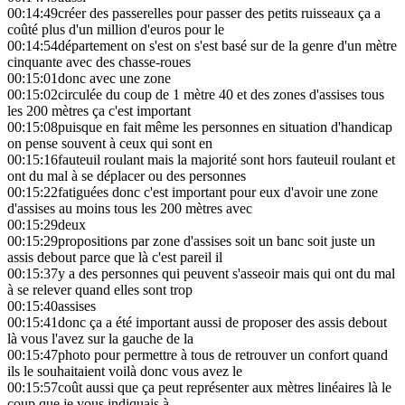
00:14:49
créer des passerelles pour passer des petits ruisseaux ça a
coûté plus d'un million d'euros pour le
00:14:54
département on s'est on s'est basé sur de la genre d'un mètre
cinquante avec des chasse-roues
00:15:01
donc avec une zone
00:15:02
circulée du coup de 1 mètre 40 et des zones d'assises tous
les 200 mètres ça c'est important
00:15:08
puisque en fait même les personnes en situation d'handicap
on pense souvent à ceux qui sont en
00:15:16
fauteuil roulant mais la majorité sont hors fauteuil roulant et
ont du mal à se déplacer ou des personnes
00:15:22
fatiguées donc c'est important pour eux d'avoir une zone
d'assises au moins tous les 200 mètres avec
00:15:29
deux
00:15:29
propositions par zone d'assises soit un banc soit juste un
assis debout parce que là c'est pareil il
00:15:37
y a des personnes qui peuvent s'asseoir mais qui ont du mal
à se relever quand elles sont trop
00:15:40
assises
00:15:41
donc ça a été important aussi de proposer des assis debout
là vous l'avez sur la gauche de la
00:15:47
photo pour permettre à tous de retrouver un confort quand
ils le souhaitaient voilà donc vous avez le
00:15:57
coût aussi que ça peut représenter aux mètres linéaires là le
coup que je vous indiquais à