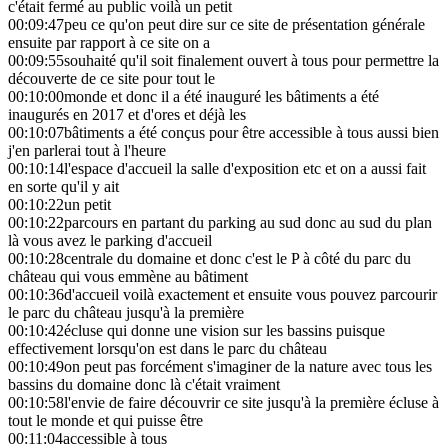
c'était fermé au public voilà un petit
00:09:47
peu ce qu'on peut dire sur ce site de présentation générale
ensuite par rapport à ce site on a
00:09:55
souhaité qu'il soit finalement ouvert à tous pour permettre la
découverte de ce site pour tout le
00:10:00
monde et donc il a été inauguré les bâtiments a été
inaugurés en 2017 et d'ores et déjà les
00:10:07
bâtiments a été conçus pour être accessible à tous aussi bien
j'en parlerai tout à l'heure
00:10:14
l'espace d'accueil la salle d'exposition etc et on a aussi fait
en sorte qu'il y ait
00:10:22
un petit
00:10:22
parcours en partant du parking au sud donc au sud du plan
là vous avez le parking d'accueil
00:10:28
centrale du domaine et donc c'est le P à côté du parc du
château qui vous emmène au bâtiment
00:10:36
d'accueil voilà exactement et ensuite vous pouvez parcourir
le parc du château jusqu'à la première
00:10:42
écluse qui donne une vision sur les bassins puisque
effectivement lorsqu'on est dans le parc du château
00:10:49
on peut pas forcément s'imaginer de la nature avec tous les
bassins du domaine donc là c'était vraiment
00:10:58
l'envie de faire découvrir ce site jusqu'à la première écluse à
tout le monde et qui puisse être
00:11:04
accessible à tous