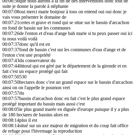
00:06:56
que nous aurons à la fin de des interventions donc tout de
suite je donne la parole à stéphanie
00:07:08
oui merci marie bonjour à tous on entend oui oui donc je
vais vous présenter le domaine de
00:07:21
certes et grave et rond qui se situe sur le bassin d'arcachon
en fond de bassin sur les communes
00:07:26
de l'enton et d'eau d'ange bah marie si tu peux passer oui ici
tu nous voilà voilà
00:07:37
donc qu'il est en
00:07:37
fond de bassin c'est sur les communes d'eau d'ange et de
l'enton c'est une propriété
00:07:43
du conservateur du
00:07:44
littoral qui est géré par le département de la gironde et en
fait c'est un espace protégé qui fait
00:07:50
530
00:07:50
hectares donc c'est un grand espace sur le bassin d'arcachon
ainsi on on l'appelle le poumon vert
00:07:57
du
00:07:57
bassin d'arcachon donc en fait c'est le plus grand espace
protégé important du bassin mais aussi c'est
00:08:05
le plus grand marée en diguée d'europe puisque il y a plus
de 180 hectares de bassins alors en
00:08:14
plus il est
00:08:14
situé sur un axe majeur de migration et du coup fait office
de refuge pour l'hivernage la reproduction