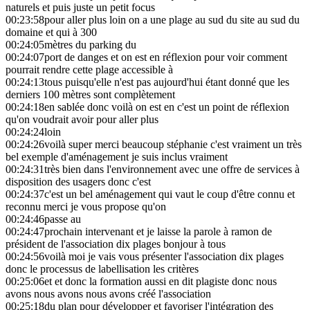
naturels et puis juste un petit focus
00:23:58
pour aller plus loin on a une plage au sud du site au sud du
domaine et qui à 300
00:24:05
mètres du parking du
00:24:07
port de danges et on est en réflexion pour voir comment
pourrait rendre cette plage accessible à
00:24:13
tous puisqu'elle n'est pas aujourd'hui étant donné que les
derniers 100 mètres sont complètement
00:24:18
en sablée donc voilà on est en c'est un point de réflexion
qu'on voudrait avoir pour aller plus
00:24:24
loin
00:24:26
voilà super merci beaucoup stéphanie c'est vraiment un très
bel exemple d'aménagement je suis inclus vraiment
00:24:31
très bien dans l'environnement avec une offre de services à
disposition des usagers donc c'est
00:24:37
c'est un bel aménagement qui vaut le coup d'être connu et
reconnu merci je vous propose qu'on
00:24:46
passe au
00:24:47
prochain intervenant et je laisse la parole à ramon de
président de l'association dix plages bonjour à tous
00:24:56
voilà moi je vais vous présenter l'association dix plages
donc le processus de labellisation les critères
00:25:06
et et donc la formation aussi en dit plagiste donc nous
avons nous avons nous avons créé l'association
00:25:18
du plan pour développer et favoriser l'intégration des