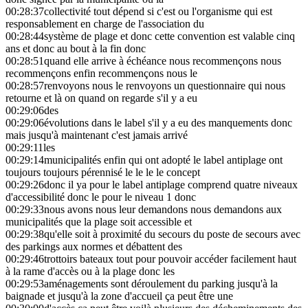
00:28:37
collectivité tout dépend si c'est ou l'organisme qui est
responsablement en charge de l'association du
00:28:44
système de plage et donc cette convention est valable cinq
ans et donc au bout à la fin donc
00:28:51
quand elle arrive à échéance nous recommençons nous
recommençons enfin recommençons nous le
00:28:57
renvoyons nous le renvoyons un questionnaire qui nous
retourne et là on quand on regarde s'il y a eu
00:29:06
des
00:29:06
évolutions dans le label s'il y a eu des manquements donc
mais jusqu'à maintenant c'est jamais arrivé
00:29:11
les
00:29:14
municipalités enfin qui ont adopté le label antiplage ont
toujours toujours pérennisé le le le le concept
00:29:26
donc il ya pour le label antiplage comprend quatre niveaux
d'accessibilité donc le pour le niveau 1 donc
00:29:33
nous avons nous leur demandons nous demandons aux
municipalités que la plage soit accessible et
00:29:38
qu'elle soit à proximité du secours du poste de secours avec
des parkings aux normes et débattent des
00:29:46
trottoirs bateaux tout pour pouvoir accéder facilement haut
à la rame d'accès ou à la plage donc les
00:29:53
aménagements sont déroulement du parking jusqu'à la
baignade et jusqu'à la zone d'accueil ça peut être une