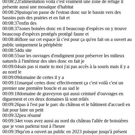
00:08:22
l'alimentation voilà c'est vraiment une zone de refuge il
présente aussi une mosaïque d'habitat
00:08:29
puisqu'on passe de l'estran donc sur le bassin vers des
bassins puis des prairies et en fait et
00:08:37
enfin des
00:08:37
zones boisées donc en il beaucoup d'espèces on y trouve
beaucoup d'espèces protégés protégé faune et
00:08:46
flore sur cet espace là c'est pour ça qu'en fait on a ouvert au
public uniquement la périphérie
00:08:54
du site
00:08:55
sur les ouvrages d'endigment pour préserver les milieux
naturels à l'intérieur des sites donc en fait je
00:09:04
sais pas si marie tu moi j'ai pas accès à la souris mais il y a
au nord le
00:09:09
domaine de certes il y a
00:09:11
marqué certes donc effectivement ça c'est voilà c'est un
premier une première boucle et au sud le
00:09:18
domaine de graveyron qui aussi ceinturé d'ouvrages en
diguement et ces deux domaines là sont reliés
00:09:26
pas à l'est par le parc du château et le bâtiment d'accueil en
fait pour faire un petit
00:09:32
peu résumé
00:09:34
et vous avez aussi au nord du château l'allée de boissières
que je vous parlerai tout à l'heure
00:09:39
qu'on a ouvert au public en 2023 puisque jusqu'à présent