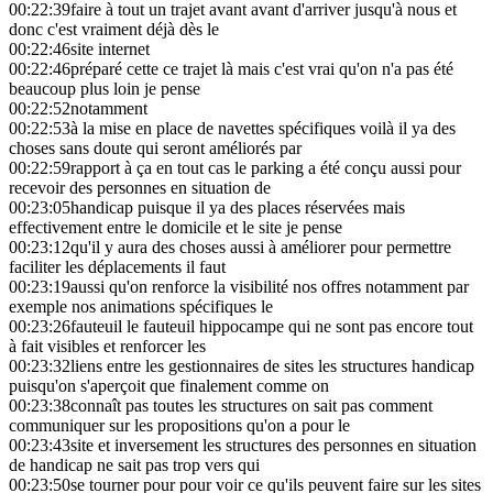
00:22:39
faire à tout un trajet avant avant d'arriver jusqu'à nous et
donc c'est vraiment déjà dès le
00:22:46
site internet
00:22:46
préparé cette ce trajet là mais c'est vrai qu'on n'a pas été
beaucoup plus loin je pense
00:22:52
notamment
00:22:53
à la mise en place de navettes spécifiques voilà il ya des
choses sans doute qui seront améliorés par
00:22:59
rapport à ça en tout cas le parking a été conçu aussi pour
recevoir des personnes en situation de
00:23:05
handicap puisque il ya des places réservées mais
effectivement entre le domicile et le site je pense
00:23:12
qu'il y aura des choses aussi à améliorer pour permettre
faciliter les déplacements il faut
00:23:19
aussi qu'on renforce la visibilité nos offres notamment par
exemple nos animations spécifiques le
00:23:26
fauteuil le fauteuil hippocampe qui ne sont pas encore tout
à fait visibles et renforcer les
00:23:32
liens entre les gestionnaires de sites les structures handicap
puisqu'on s'aperçoit que finalement comme on
00:23:38
connaît pas toutes les structures on sait pas comment
communiquer sur les propositions qu'on a pour le
00:23:43
site et inversement les structures des personnes en situation
de handicap ne sait pas trop vers qui
00:23:50
se tourner pour pour voir ce qu'ils peuvent faire sur les sites