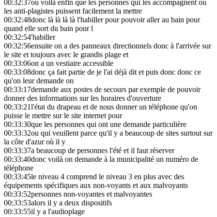
00:32:37
ou voilà enfin que les personnes qui les accompagnent ou
les anti-plagistes puissent facilement la mettre
00:32:48
donc là là là là l'habiller pour pouvoir aller au bain pour
quand elle sort du bain pour l
00:32:54
'habiller
00:32:56
ensuite on a des panneaux directionnels donc à l'arrivée sur
le site et toujours avec le grandis plage et
00:33:06
on a un vestiaire accessible
00:33:08
donc ça fait partie de je l'ai déjà dit et puis donc donc ce
qu'on leur demande on
00:33:17
demande aux postes de secours par exemple de pouvoir
donner des informations sur les horaires d'ouverture
00:33:21
l'état du drapeau et de nous donner un téléphone qu'on
puisse le mettre sur le site internet pour
00:33:30
que les personnes qui ont une demande particulière
00:33:32
ou qui veuillent parce qu'il y a beaucoup de sites surtout sur
la côte d'azur où il y
00:33:37
a beaucoup de personnes l'été et il faut réserver
00:33:40
donc voilà on demande à la municipalité un numéro de
téléphone
00:33:45
le niveau 4 comprend le niveau 3 en plus avec des
équipements spécifiques aux non-voyants et aux malvoyants
00:33:52
personnes non-voyantes et malvoyantes
00:33:53
alors il y a deux dispositifs
00:33:55
il y a l'audioplage