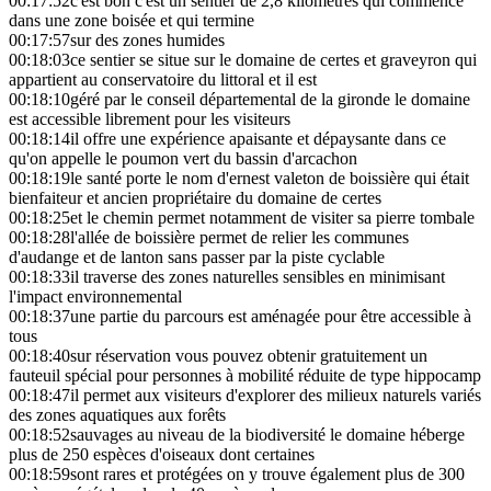
00:17:52
c'est bon c'est un sentier de 2,8 kilomètres qui commence
dans une zone boisée et qui termine
00:17:57
sur des zones humides
00:18:03
ce sentier se situe sur le domaine de certes et graveyron qui
appartient au conservatoire du littoral et il est
00:18:10
géré par le conseil départemental de la gironde le domaine
est accessible librement pour les visiteurs
00:18:14
il offre une expérience apaisante et dépaysante dans ce
qu'on appelle le poumon vert du bassin d'arcachon
00:18:19
le santé porte le nom d'ernest valeton de boissière qui était
bienfaiteur et ancien propriétaire du domaine de certes
00:18:25
et le chemin permet notamment de visiter sa pierre tombale
00:18:28
l'allée de boissière permet de relier les communes
d'audange et de lanton sans passer par la piste cyclable
00:18:33
il traverse des zones naturelles sensibles en minimisant
l'impact environnemental
00:18:37
une partie du parcours est aménagée pour être accessible à
tous
00:18:40
sur réservation vous pouvez obtenir gratuitement un
fauteuil spécial pour personnes à mobilité réduite de type hippocamp
00:18:47
il permet aux visiteurs d'explorer des milieux naturels variés
des zones aquatiques aux forêts
00:18:52
sauvages au niveau de la biodiversité le domaine héberge
plus de 250 espèces d'oiseaux dont certaines
00:18:59
sont rares et protégées on y trouve également plus de 300