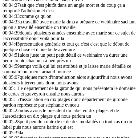
00:04:27
sait que c'est plutôt dans un angle mort et du coup ça a
remporté l'adhésion et c'est
00:04:33
comme ça qu'on
00:04:33
a travaillé avec marie la dma a préparé ce webinaire sachant
qu'on a travaillé ensemble on travaille
00:04:39
depuis plusieurs années ensemble avec marie sur ce sujet de
l'accessibilité donc voilà pour la
00:04:45
présentation générale et tout ça c'est c'est que le début de
quelque chose et d'une belle aventure
00:04:51
alors juste un petit petit détail ce webinaire va durer une
heure trente chacun a à peu près un
00:04:59
temps voilà qui lui est attribué et je laisse marie détaillé ce
sommaire oui merci arnaud pour ce
00:05:07
quelques mots d'introduction alors aujourd'hui nous avons
plusieurs intervenants donc nous avons
00:05:11
le département de la gironde qui nous présentera le domaine
de certes et graveyron ensuite nous aurons
00:05:17
l'association en dix plages donc département de gironde
pardon représenté par stéphanie evneau
00:05:22
nous avons le président du label en dix plages et de
l'association en dix plages qui nous parlera un
00:05:28
petit peu du contexte et de des modalités en tout cas du du
label puis nous aurons karine qui est
00:05:35
la