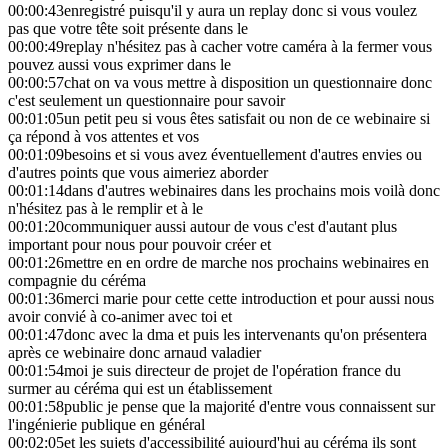
00:00:43
enregistré puisqu'il y aura un replay donc si vous voulez
pas que votre tête soit présente dans le
00:00:49
replay n'hésitez pas à cacher votre caméra à la fermer vous
pouvez aussi vous exprimer dans le
00:00:57
chat on va vous mettre à disposition un questionnaire donc
c'est seulement un questionnaire pour savoir
00:01:05
un petit peu si vous êtes satisfait ou non de ce webinaire si
ça répond à vos attentes et vos
00:01:09
besoins et si vous avez éventuellement d'autres envies ou
d'autres points que vous aimeriez aborder
00:01:14
dans d'autres webinaires dans les prochains mois voilà donc
n'hésitez pas à le remplir et à le
00:01:20
communiquer aussi autour de vous c'est d'autant plus
important pour nous pour pouvoir créer et
00:01:26
mettre en en ordre de marche nos prochains webinaires en
compagnie du céréma
00:01:36
merci marie pour cette cette introduction et pour aussi nous
avoir convié à co-animer avec toi et
00:01:47
donc avec la dma et puis les intervenants qu'on présentera
après ce webinaire donc arnaud valadier
00:01:54
moi je suis directeur de projet de l'opération france du
surmer au céréma qui est un établissement
00:01:58
public je pense que la majorité d'entre vous connaissent sur
l'ingénierie publique en général
00:02:05
et les sujets d'accessibilité aujourd'hui au céréma ils sont