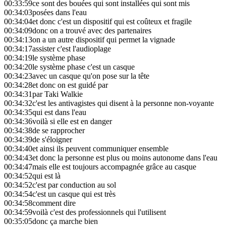
00:33:59
ce sont des bouées qui sont installées qui sont mis
00:34:03
posées dans l'eau
00:34:04
et donc c'est un dispositif qui est coûteux et fragile
00:34:09
donc on a trouvé avec des partenaires
00:34:13
on a un autre dispositif qui permet la vignade
00:34:17
assister c'est l'audioplage
00:34:19
le système phase
00:34:20
le système phase c'est un casque
00:34:23
avec un casque qu'on pose sur la tête
00:34:28
et donc on est guidé par
00:34:31
par Taki Walkie
00:34:32
c'est les antivagistes qui disent à la personne non-voyante
00:34:35
qui est dans l'eau
00:34:36
voilà si elle est en danger
00:34:38
de se rapprocher
00:34:39
de s'éloigner
00:34:40
et ainsi ils peuvent communiquer ensemble
00:34:43
et donc la personne est plus ou moins autonome dans l'eau
00:34:47
mais elle est toujours accompagnée grâce au casque
00:34:52
qui est là
00:34:52
c'est par conduction au sol
00:34:54
c'est un casque qui est très
00:34:58
comment dire
00:34:59
voilà c'est des professionnels qui l'utilisent
00:35:05
donc ça marche bien