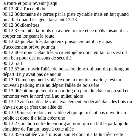
la route et pour revenir jusqu
00:12:30
'à l'accueil du
00:12:30
domaine de certes par la piste cyclable mais en fait quand
on a fait quand les gens faisaient 12-13
00:12:36
kilomètres
00:12:37
en fait à la fin ils en avaient marre et ce qu'ils faisaient ils
couper en longeant la route
00:12:42
qui était très dangereux puisqu'en fait il n'y a pas
d'accotement prévu pour ça
00:12:46
et donc c'était très accidentogène donc en fait on s'est dit
bon ben pour des raisons de sécurité
00:12:53
il
00:12:53
faut ouvrir l'allée de boissière donc qui part du parking au
départ il n'y avait pas de aucun
00:13:01
aménagement voilà ce que tu montres marie ça est un
nouveau parking mais au départ l'allée de boissière
00:13:06
était uniquement du parking du parc du château au sud et
remonter vers le nord voilà au milieu alors
00:13:13
voilà en décalé voilà exactement en décalé dans les bois on
n'avait que ça c'est une allée de
00:13:19
boissière donc en sablée et qui qui n'était pas ouverte au
public et donc il a fallu créer une
00:13:27
jonction entre le parking au nord qui en fait le parking du
cimetière de l'antan jusqu'à cette allée
00:13:35
en sablée voilà plus au sud et donc il a fallu créer cette