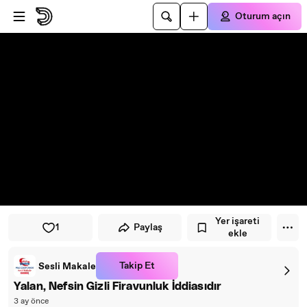
Oynatıcıya atla
Ana içeriğe atla
Oturum açın
Yer işareti
1
Paylaş
ekle
Takip Et
Sesli Makale
Yalan, Nefsin Gizli Firavunluk İddiasıdır
3 ay önce