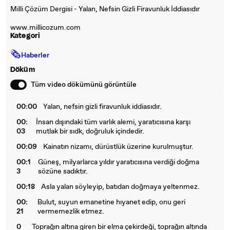
Milli Çözüm Dergisi - Yalan, Nefsin Gizli Firavunluk İddiasıdır
www.millicozum.com
Kategori
🗞
Haberler
Döküm
Tüm video dökümünü görüntüle
00:00
Yalan, nefsin gizli firavunluk iddiasıdır.
00:
İnsan dışındaki tüm varlık alemi, yaratıcısına karşı
03
mutlak bir sıdk, doğruluk içindedir.
00:09
Kainatın nizamı, dürüstlük üzerine kurulmuştur.
00:1
Güneş, milyarlarca yıldır yaratıcısına verdiği doğma
3
sözüne sadıktır.
00:18
Asla yalan söyleyip, batıdan doğmaya yeltenmez.
00:
Bulut, suyun emanetine hıyanet edip, onu geri
21
vermemezlik etmez.
0
Toprağın altına giren bir elma çekirdeği, toprağın altında