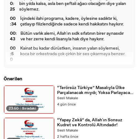
0:
bin yılda kalsa, asla ben şeftali ağacı olacağım diye yalan
25
söylemez.
00
İçindeki ilahi programa, kadere, öylesine sadıktır ki,
:34
çatlayıp filizlendiğinde sadece kendi hakikatını haykırır.
00:
Bütün varlık alemi, Allah'ın sıdk sıfatının birer aynasıdır
43
ve her zerre kendi lisanıyla hak diye haykırır.
00
Kainat bu kadar dürüstken, insanın yalan söylemesi,
:5
koca bir orkestrada çok çirkin bir ses çıkarmaya benzer.
0
00:5
Yalan söyleyen kişi, aslında eşyanın tabiatına aykırı
8
hareket eder.
Önerilen
01:03
Güneşle, toprakla ve suyla olan bağını koparır.
“Terörsüz Türkiye” Masalıyla Ülke
Parçalanacak mıydı; Yoksa Parlayacak
01:07
Bu yüzden iç dünyasında huzursuzluk başlar.
mıydı?
Sesli Makale
01:1
Çünkü ruhu, kainatın o muazzam dürüstlük ritminden
4 gün önce
0
kopmuştur.
23:50
|
Sıradaki
01:1
İnsan da, içindeki eşrefi mahlukat çekirdeğine sadık
“Yapay Zekâ” da, Allah'ın Sonsuz
4
kalmalıdır.
Kudret ve Kontrolü Altındadır!
Sesli Makale
01:18
Yalan, bu çekirdeği çürüten bir asittir.
2 hafta önce