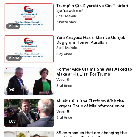
04:48
yorumlamak,
Trump’ın Çin Ziyareti ve Cin Fikirleri
04:
üç, bu en haklı ve hayırlı milli çözüm hizmetlerine,
İşe Yaradı mı?
49
sohbetlerine katılmak ve katkı sunmaktır.
Sesli Makale
7 hafta önce
04:5
Evet, özenti güzeldir, gerçeğe erişmenin bir
19:34
5
vesilesidir.
Yeni Anayasa Hazırlıkları ve Gerçek
04
Ancak öze yönelmek, kulluk bilincine erişmek ve milli
Değişimin Temel Kuralları
:5
çözümü özümsemek çok daha önemlidir ve önceliklidir.
Sesli Makale
9
2 ay önce
1:15:13
05:0
Tekrar tebrik ediyor, en hayırlı ve başarılı gayretler
7
diliyorum.
Former Aide Claims She Was Asked to
Make a ‘Hit List’ For Trump
05:11
İftiracılar ifsatçıdır.
Veuer
05
Allah'ın ismine, Kur'an'ın kutsiyetine ve her türlü
3 yıl önce
:13
namusum ve şerefim üzerine yemin ederim ki,
0:51
0
o itirafları ve pişmanlık duygularımı ben yazdım, eşime
Musk’s X Is ‘the Platform With the
5:
aktardım, sonra Ahmet hocamızın bilgisine sunulmak
Largest Ratio of Misinformation or
1
üzere Ali Çağıl ağabeyime e-mail
Disinformation’ Amongst All Social
Veuer
9
Media Platforms
3 yıl önce
1:08
05:28
yolladım.
59 companies that are changing the
05:
Herkes biliyor ki, üstadımız internette yazmakla ve e-