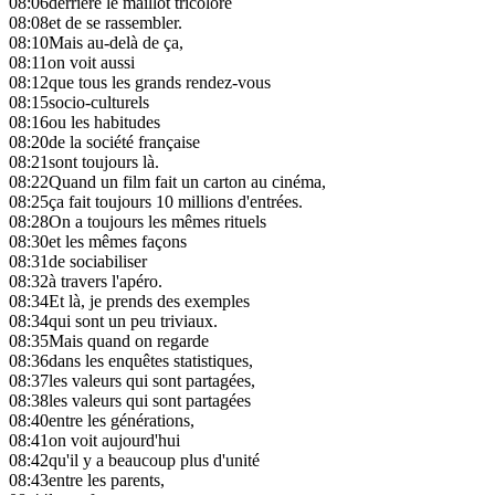
08:06
derrière le maillot tricolore
08:08
et de se rassembler.
08:10
Mais au-delà de ça,
08:11
on voit aussi
08:12
que tous les grands rendez-vous
08:15
socio-culturels
08:16
ou les habitudes
08:20
de la société française
08:21
sont toujours là.
08:22
Quand un film fait un carton au cinéma,
08:25
ça fait toujours 10 millions d'entrées.
08:28
On a toujours les mêmes rituels
08:30
et les mêmes façons
08:31
de sociabiliser
08:32
à travers l'apéro.
08:34
Et là, je prends des exemples
08:34
qui sont un peu triviaux.
08:35
Mais quand on regarde
08:36
dans les enquêtes statistiques,
08:37
les valeurs qui sont partagées,
08:38
les valeurs qui sont partagées
08:40
entre les générations,
08:41
on voit aujourd'hui
08:42
qu'il y a beaucoup plus d'unité
08:43
entre les parents,