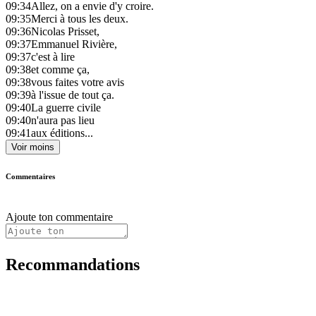
09:34
Allez, on a envie d'y croire.
09:35
Merci à tous les deux.
09:36
Nicolas Prisset,
09:37
Emmanuel Rivière,
09:37
c'est à lire
09:38
et comme ça,
09:38
vous faites votre avis
09:39
à l'issue de tout ça.
09:40
La guerre civile
09:40
n'aura pas lieu
09:41
aux éditions...
Voir moins
Commentaires
Ajoute ton commentaire
Recommandations