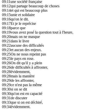
09:11
une société française
09:12
qui partage beaucoup de choses
09:14
et qui est beaucoup plus
09:15
unie et solidaire
09:16
qu'on le dit.
09:17
Et je le reprécise
09:18
parce que
09:19
vous avez posé la question tout à l'heure,
09:20
mais on ne masque
09:21
dans le livre
09:22
aucune des difficultés
09:23
et aucun des enjeux.
09:25
On ne nous repeint pas
09:25
le pays en rose.
09:26
On dit qu'il y a plein
09:26
de difficultés à affronter,
09:28
évidemment,
09:28
mais la manière
09:29
de les affronter,
09:29
ce n'est pas la même
09:30
si on se dit
09:30
qu'on est en capacité
09:31
de discuter
09:33
que si on est déchiré,
09:34
évidemment.