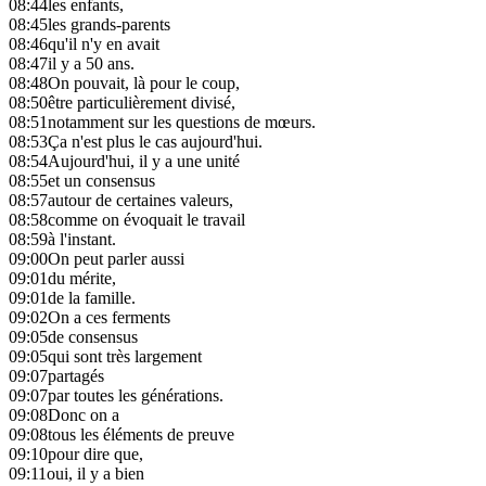
08:44
les enfants,
08:45
les grands-parents
08:46
qu'il n'y en avait
08:47
il y a 50 ans.
08:48
On pouvait, là pour le coup,
08:50
être particulièrement divisé,
08:51
notamment sur les questions de mœurs.
08:53
Ça n'est plus le cas aujourd'hui.
08:54
Aujourd'hui, il y a une unité
08:55
et un consensus
08:57
autour de certaines valeurs,
08:58
comme on évoquait le travail
08:59
à l'instant.
09:00
On peut parler aussi
09:01
du mérite,
09:01
de la famille.
09:02
On a ces ferments
09:05
de consensus
09:05
qui sont très largement
09:07
partagés
09:07
par toutes les générations.
09:08
Donc on a
09:08
tous les éléments de preuve
09:10
pour dire que,
09:11
oui, il y a bien