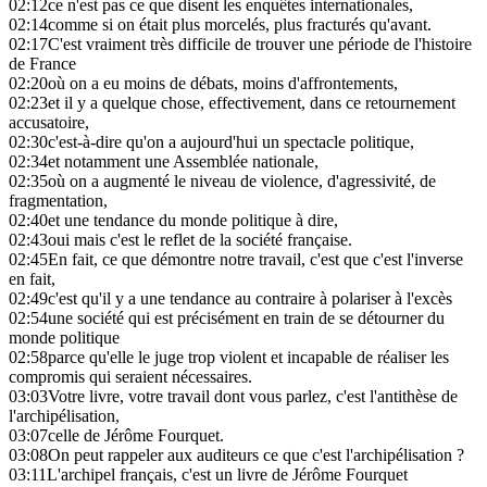
02:12
ce n'est pas ce que disent les enquêtes internationales,
02:14
comme si on était plus morcelés, plus fracturés qu'avant.
02:17
C'est vraiment très difficile de trouver une période de l'histoire
de France
02:20
où on a eu moins de débats, moins d'affrontements,
02:23
et il y a quelque chose, effectivement, dans ce retournement
accusatoire,
02:30
c'est-à-dire qu'on a aujourd'hui un spectacle politique,
02:34
et notamment une Assemblée nationale,
02:35
où on a augmenté le niveau de violence, d'agressivité, de
fragmentation,
02:40
et une tendance du monde politique à dire,
02:43
oui mais c'est le reflet de la société française.
02:45
En fait, ce que démontre notre travail, c'est que c'est l'inverse
en fait,
02:49
c'est qu'il y a une tendance au contraire à polariser à l'excès
02:54
une société qui est précisément en train de se détourner du
monde politique
02:58
parce qu'elle le juge trop violent et incapable de réaliser les
compromis qui seraient nécessaires.
03:03
Votre livre, votre travail dont vous parlez, c'est l'antithèse de
l'archipélisation,
03:07
celle de Jérôme Fourquet.
03:08
On peut rappeler aux auditeurs ce que c'est l'archipélisation ?
03:11
L'archipel français, c'est un livre de Jérôme Fourquet