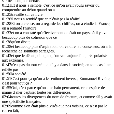
sur beaucoup de débats.
01:21
Et il nous a semblé, c'est ce qu'on avait voulu savoir ou
comprendre au début quand on a
01:25
travaillé sur ce livre,
01:26
il nous a semblé que ce n'était pas la réalité.
01:28
Et on a creusé, on a regardé les chiffres, on a étudié la France,
on a regardé l'histoire,
01:33
et on a constaté qu'effectivement on était un pays où il y avait
beaucoup plus de cohésion que ce
01:38
qu'on disait,
01:38
et beaucoup plus d'aspiration, on va dire, au consensus, où à la
recherche de solutions partagées,
01:43
et que le débat politique qu'on voit aujourd'hui, très polarisé
aux extrêmes,
01:47
n'est pas du tout celui qu'il y a dans la société, en tout cas il ne
reflète pas
01:50
la société.
01:51
C'est pour ça qu'on a le sentiment inverse, Emmanuel Rivière,
c'est pour tout ça ?
01:55
Oui, c'est parce qu'on a ce bain permanent, cette espèce de
manie d'aller baptiser toutes les différences,
02:04
toutes les divergences du nom de fracture, et comme s'il y avait
une spécificité française,
02:09
comme s'on était plus divisés que nos voisins, ce n'est pas le
cas en fait,