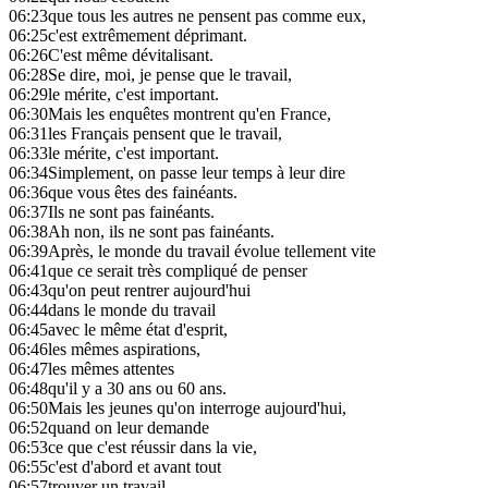
06:23
que tous les autres ne pensent pas comme eux,
06:25
c'est extrêmement déprimant.
06:26
C'est même dévitalisant.
06:28
Se dire, moi, je pense que le travail,
06:29
le mérite, c'est important.
06:30
Mais les enquêtes montrent qu'en France,
06:31
les Français pensent que le travail,
06:33
le mérite, c'est important.
06:34
Simplement, on passe leur temps à leur dire
06:36
que vous êtes des fainéants.
06:37
Ils ne sont pas fainéants.
06:38
Ah non, ils ne sont pas fainéants.
06:39
Après, le monde du travail évolue tellement vite
06:41
que ce serait très compliqué de penser
06:43
qu'on peut rentrer aujourd'hui
06:44
dans le monde du travail
06:45
avec le même état d'esprit,
06:46
les mêmes aspirations,
06:47
les mêmes attentes
06:48
qu'il y a 30 ans ou 60 ans.
06:50
Mais les jeunes qu'on interroge aujourd'hui,
06:52
quand on leur demande
06:53
ce que c'est réussir dans la vie,
06:55
c'est d'abord et avant tout
06:57
trouver un travail,