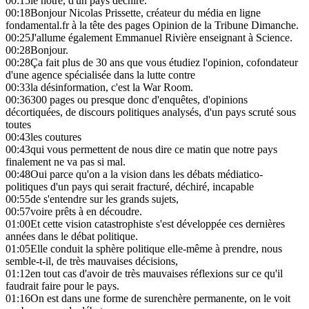
00:15
le nôtre, d'un pays déchiré.
00:18
Bonjour Nicolas Prissette, créateur du média en ligne
fondamental.fr à la tête des pages Opinion de la Tribune Dimanche.
00:25
J'allume également Emmanuel Rivière enseignant à Science.
00:28
Bonjour.
00:28
Ça fait plus de 30 ans que vous étudiez l'opinion, cofondateur
d'une agence spécialisée dans la lutte contre
00:33
la désinformation, c'est la War Room.
00:36
300 pages ou presque donc d'enquêtes, d'opinions
décortiquées, de discours politiques analysés, d'un pays scruté sous
toutes
00:43
les coutures
00:43
qui vous permettent de nous dire ce matin que notre pays
finalement ne va pas si mal.
00:48
Oui parce qu'on a la vision dans les débats médiatico-
politiques d'un pays qui serait fracturé, déchiré, incapable
00:55
de s'entendre sur les grands sujets,
00:57
voire prêts à en découdre.
01:00
Et cette vision catastrophiste s'est développée ces dernières
années dans le débat politique.
01:05
Elle conduit la sphère politique elle-même à prendre, nous
semble-t-il, de très mauvaises décisions,
01:12
en tout cas d'avoir de très mauvaises réflexions sur ce qu'il
faudrait faire pour le pays.
01:16
On est dans une forme de surenchère permanente, on le voit