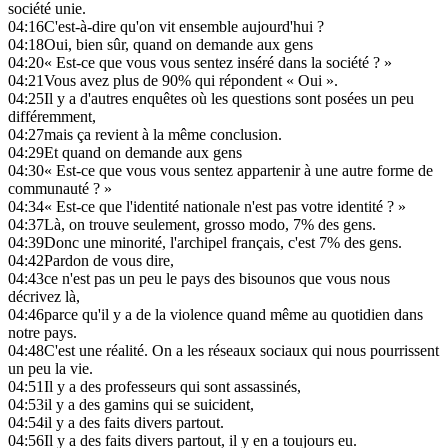
société unie.
04:16
C'est-à-dire qu'on vit ensemble aujourd'hui ?
04:18
Oui, bien sûr, quand on demande aux gens
04:20
« Est-ce que vous vous sentez inséré dans la société ? »
04:21
Vous avez plus de 90% qui répondent « Oui ».
04:25
Il y a d'autres enquêtes où les questions sont posées un peu
différemment,
04:27
mais ça revient à la même conclusion.
04:29
Et quand on demande aux gens
04:30
« Est-ce que vous vous sentez appartenir à une autre forme de
communauté ? »
04:34
« Est-ce que l'identité nationale n'est pas votre identité ? »
04:37
Là, on trouve seulement, grosso modo, 7% des gens.
04:39
Donc une minorité, l'archipel français, c'est 7% des gens.
04:42
Pardon de vous dire,
04:43
ce n'est pas un peu le pays des bisounos que vous nous
décrivez là,
04:46
parce qu'il y a de la violence quand même au quotidien dans
notre pays.
04:48
C'est une réalité. On a les réseaux sociaux qui nous pourrissent
un peu la vie.
04:51
Il y a des professeurs qui sont assassinés,
04:53
il y a des gamins qui se suicident,
04:54
il y a des faits divers partout.
04:56
Il y a des faits divers partout, il y en a toujours eu.