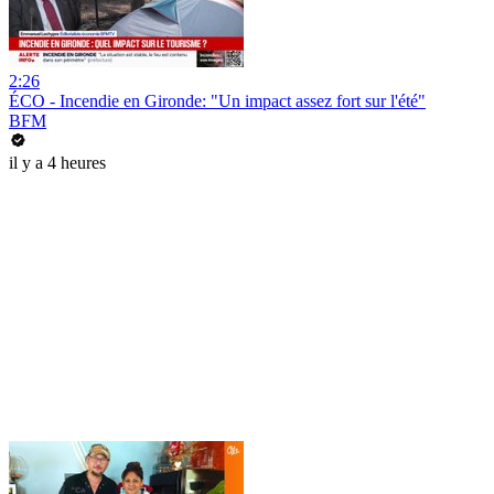
2:26
ÉCO - Incendie en Gironde: "Un impact assez fort sur l'été"
BFM
il y a 4 heures