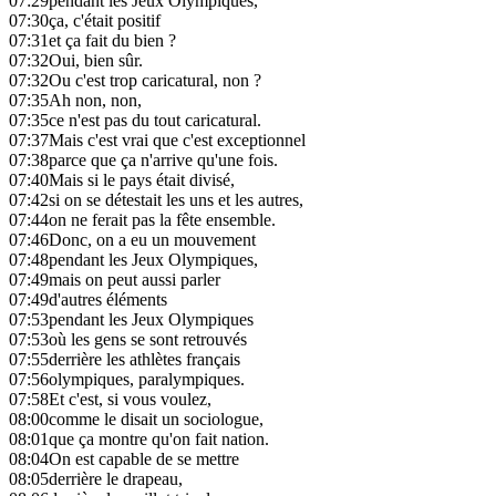
07:29
pendant les Jeux Olympiques,
07:30
ça, c'était positif
07:31
et ça fait du bien ?
07:32
Oui, bien sûr.
07:32
Ou c'est trop caricatural, non ?
07:35
Ah non, non,
07:35
ce n'est pas du tout caricatural.
07:37
Mais c'est vrai que c'est exceptionnel
07:38
parce que ça n'arrive qu'une fois.
07:40
Mais si le pays était divisé,
07:42
si on se détestait les uns et les autres,
07:44
on ne ferait pas la fête ensemble.
07:46
Donc, on a eu un mouvement
07:48
pendant les Jeux Olympiques,
07:49
mais on peut aussi parler
07:49
d'autres éléments
07:53
pendant les Jeux Olympiques
07:53
où les gens se sont retrouvés
07:55
derrière les athlètes français
07:56
olympiques, paralympiques.
07:58
Et c'est, si vous voulez,
08:00
comme le disait un sociologue,
08:01
que ça montre qu'on fait nation.
08:04
On est capable de se mettre
08:05
derrière le drapeau,