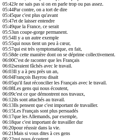
05:42
Je ne sais pas si on en parle trop ou pas assez.
05:44
Par contre, on a tort de dire
05:45
que c'est plus qu'avant
05:47
et de laisser entendre
05:49
que la France, ce serait
05:53
un coupe-gorge permanent.
05:54
Il y a un autre exemple
05:55
qui nous tient un peu à cœur,
05:57
qui est très symptomatique, en fait,
05:58
de cette manière dont on se déprime collectivement.
06:00
C'est de raconter que les Français
06:02
seraient fâchés avec le travail.
06:03
Il y a à peu près un an,
06:04
François Bayrou disait
06:05
qu'il faut réconcilier les Français avec le travail.
06:08
Les gens qui nous écoutent,
06:09
c'est ce que démontrent nos travaux,
06:12
ils sont attachés au travail.
06:13
Ils pensent que c'est important de travailler.
06:15
Les Français sont plus persuadés
06:17
que les Allemands, par exemple,
06:18
que c'est important de travailler dur
06:20
pour réussir dans la vie.
06:21
Mais si vous dites à ces gens
06:22
qui nous écoutent