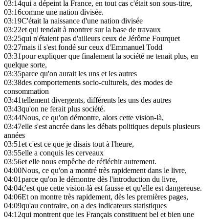
03:14
qui a dépeint la France, en tout cas c'était son sous-titre,
03:16
comme une nation divisée.
03:19
C'était la naissance d'une nation divisée
03:22
et qui tendait à montrer sur la base de travaux
03:25
qui n'étaient pas d'ailleurs ceux de Jérôme Fourquet
03:27
mais il s'est fondé sur ceux d'Emmanuel Todd
03:31
pour expliquer que finalement la société ne tenait plus, en
quelque sorte,
03:35
parce qu'on aurait les uns et les autres
03:38
des comportements socio-culturels, des modes de
consommation
03:41
tellement divergents, différents les uns des autres
03:43
qu'on ne ferait plus société.
03:44
Nous, ce qu'on démontre, alors cette vision-là,
03:47
elle s'est ancrée dans les débats politiques depuis plusieurs
années
03:51
et c'est ce que je disais tout à l'heure,
03:55
elle a conquis les cerveaux
03:56
et elle nous empêche de réfléchir autrement.
04:00
Nous, ce qu'on a montré très rapidement dans le livre,
04:01
parce qu'on le démontre dès l'introduction du livre,
04:04
c'est que cette vision-là est fausse et qu'elle est dangereuse.
04:06
Et on montre très rapidement, dès les premières pages,
04:09
qu'au contraire, on a des indicateurs statistiques
04:12
qui montrent que les Français constituent bel et bien une