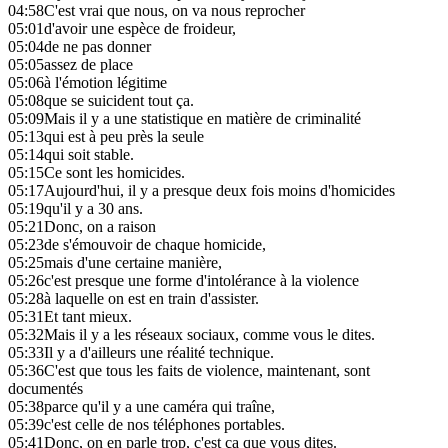
04:58
C'est vrai que nous, on va nous reprocher
05:01
d'avoir une espèce de froideur,
05:04
de ne pas donner
05:05
assez de place
05:06
à l'émotion légitime
05:08
que se suicident tout ça.
05:09
Mais il y a une statistique en matière de criminalité
05:13
qui est à peu près la seule
05:14
qui soit stable.
05:15
Ce sont les homicides.
05:17
Aujourd'hui, il y a presque deux fois moins d'homicides
05:19
qu'il y a 30 ans.
05:21
Donc, on a raison
05:23
de s'émouvoir de chaque homicide,
05:25
mais d'une certaine manière,
05:26
c'est presque une forme d'intolérance à la violence
05:28
à laquelle on est en train d'assister.
05:31
Et tant mieux.
05:32
Mais il y a les réseaux sociaux, comme vous le dites.
05:33
Il y a d'ailleurs une réalité technique.
05:36
C'est que tous les faits de violence, maintenant, sont
documentés
05:38
parce qu'il y a une caméra qui traîne,
05:39
c'est celle de nos téléphones portables.
05:41
Donc, on en parle trop, c'est ça que vous dites.