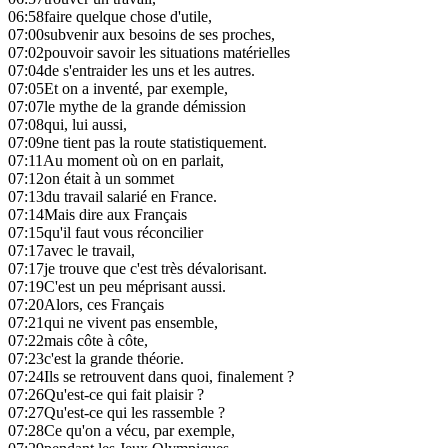
06:58
faire quelque chose d'utile,
07:00
subvenir aux besoins de ses proches,
07:02
pouvoir savoir les situations matérielles
07:04
de s'entraider les uns et les autres.
07:05
Et on a inventé, par exemple,
07:07
le mythe de la grande démission
07:08
qui, lui aussi,
07:09
ne tient pas la route statistiquement.
07:11
Au moment où on en parlait,
07:12
on était à un sommet
07:13
du travail salarié en France.
07:14
Mais dire aux Français
07:15
qu'il faut vous réconcilier
07:17
avec le travail,
07:17
je trouve que c'est très dévalorisant.
07:19
C'est un peu méprisant aussi.
07:20
Alors, ces Français
07:21
qui ne vivent pas ensemble,
07:22
mais côte à côte,
07:23
c'est la grande théorie.
07:24
Ils se retrouvent dans quoi, finalement ?
07:26
Qu'est-ce qui fait plaisir ?
07:27
Qu'est-ce qui les rassemble ?
07:28
Ce qu'on a vécu, par exemple,