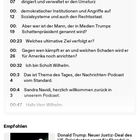
07
dirigiert und verwaltet er den Umsturz
00:
demokratischer Institutionen und Angriffe auf
12
Sozialsysteme und auch den Rechtsstaat.
00:
Aber wer ist der Mann, der in Medien Trumps
19
Schattenpräsident genannt wird?
00:23
Welches ultimative Ziel verfolgt er?
00:
Gegen wen kämpft er an und welchen Schaden wird er
26
für Amerika noch anrichten?
00:32
Ich bin Scholt Wilhelm.
00:3
Das ist Thema des Tages, der Nachrichten-Podcast
4
vom Standard.
00:4
Sandra Navidi, herzlich willkommen zurück in
3
unserem Podcast.
00:47
Hallo Herr Wilhelm.
00:
Frau Navidi, Sie sind eine deutsch-amerikanische
49
Unternehmerin und Autorin.
Empfohlen
00:
Sie dokumentieren die Veränderungen, die in den USA
53
von sich gehen.
Donald Trump: Neuer Justiz-Deal des