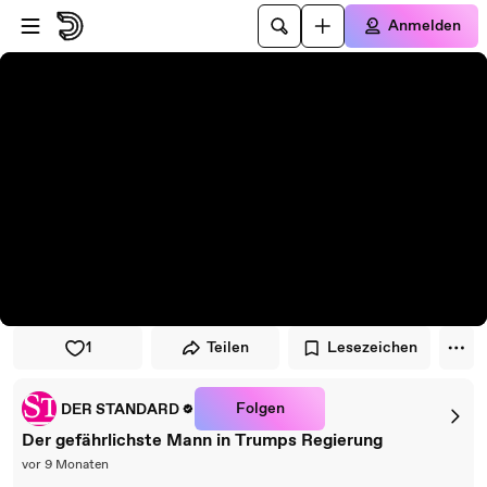
Zum Player springen
Zum Hauptinhalt springen
Anmelden
1
Teilen
Lesezeichen
Folgen
DER STANDARD
Der gefährlichste Mann in Trumps Regierung
vor 9 Monaten