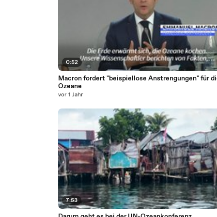
0:52
Macron fordert "beispiellose Anstrengungen" für di
Ozeane
vor 1 Jahr
7:53
Darum geht es bei der UN-Ozeankonferenz