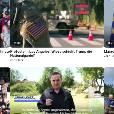
2:08
0:2
hristo
Proteste in Los Angeles: Wieso schickt Trump die
Macron
Nationalgarde?
vor 1 J
vor 1 Jahr