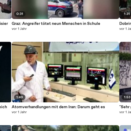
0:31
1:31
sier
Graz: Angreifer tötet neun Menschen in Schule
Dobri
vor 1 Jahr
vor 1 J
1:49
1:53
eich
Atomverhandlungen mit dem Iran: Darum geht es
"Sehr 
vor 1 Jahr
vor 1 J