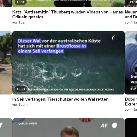
0:31
1:0
Katz: "Antisemitin" Thunberg wurden Videos von Hamas-
Neuer
Gräueln gezeigt
und R
vor 1 Jahr
vor 1 J
0:39
0:3
In Seil verfangen: Tierschützer wollen Wal retten
Dobri
Extre
vor 1 Jahr
vor 1 J