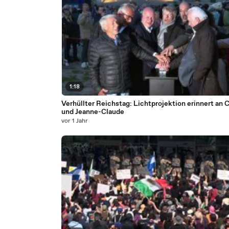
1:18
Verhüllter Reichstag: Lichtprojektion erinnert an C
und Jeanne-Claude
vor 1 Jahr