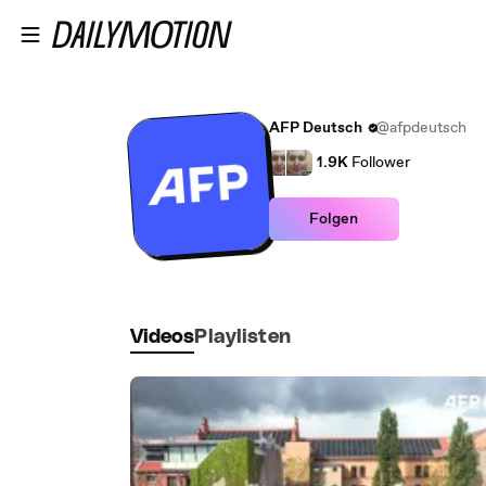
Zum Hauptinhalt springen
AFP Deutsch
@afpdeutsch
1.9K
Follower
Folgen
Videos
Playlisten