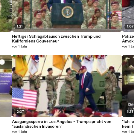
1:21
1:07
Heftiger Schlagabtausch zwischen Trump und
Poliz
Kaliforniens Gouverneur
Amokl
vor 1 Jahr
vor 1 J
2:07
1:28
Ausgangssperre in Los Angeles - Trump spricht von
"Ich l
"ausländischen Invasoren"
kein 
vor 1 Jahr
vor 1 J