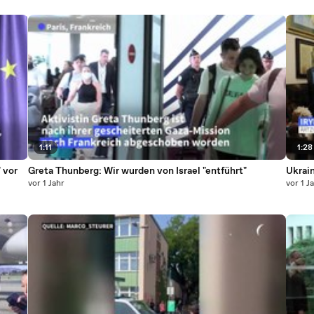
1:11
1:28
 vor
Greta Thunberg: Wir wurden von Israel "entführt"
Ukrai
vor 1 Jahr
vor 1 J