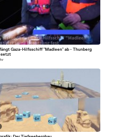
0
 fängt Gaza-Hilfsschiff "Madleen" ab - Thunberg
esetzt
ahr
grafik: Der Tiefseebergbau