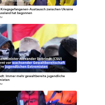
0
 Kriegsgefangenen-Austausch zwischen Ukraine
ussland hat begonnen
ahr
9
ndt: Immer mehr gewaltbereite jugendliche
misten
ahr