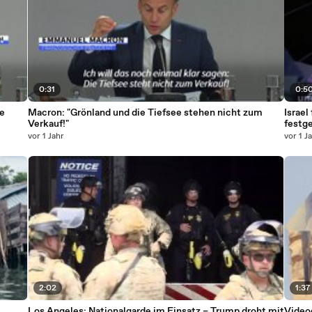
0:31
0:5
e
Macron: "Grönland und die Tiefsee stehen nicht zum
Israel
Verkauf!"
festg
vor 1 Jahr
vor 1 J
2:02
1:37
Los Angeles: Nationalgarde im Einsatz – Trump droht mit
Video