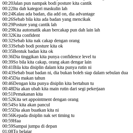
00:20
Jalan pun nampak bodi posture kita cantik
00:22
Itu dah kategori maskulin lah
00:24
Kalau ada badan, dia add on, dia advantage
00:26
Sebab bila kita ada badan yang mencikak
00:29
Posture yang cantik lah
00:29
Kita automatik akan bercakap pun dah lain lah
00:32
Kita confident
00:32
Sebab kita nak cakap dengan orang
00:33
Sebab bodi posture kita ok
00:35
Bentuk badan kita ok
00:36
Dia tinggikan kita punya confidence level tu
00:39
So bila kita cakap, orang akan dengar lain
00:41
Bila kita disiplin dalam kita punya rutin ni
00:43
Sebab buat badan ni, dia bukan boleh siap dalam sebulan dua
00:45
Dia makan tahun
00:46
Dengan kita punya disiplin kita bertahun tu
00:48
Dia akan ubah kita main rutin dari segi pekerjaan
00:51
Pemakanan kita
00:52
Kita set appointment dengan orang
00:54
So kita akan pancul
00:55
Dia akan buatkan kita ni
00:56
Kepada disiplin nak set timing tu
00:59
Haa
00:59
Sampai jumpa di depan
01:08
To belajar