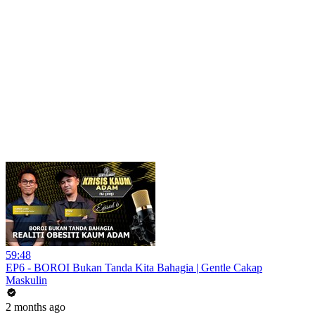
59:48
EP6 - BOROI Bukan Tanda Kita Bahagia | Gentle Cakap
Maskulin
2 months ago