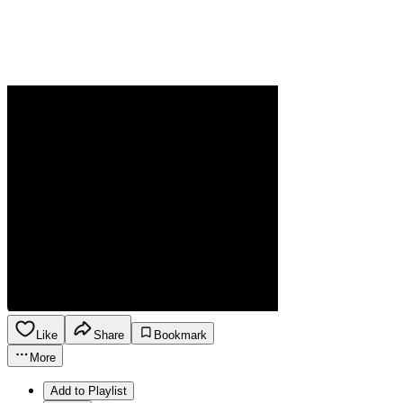
Like
Share
Bookmark
More
Add to Playlist