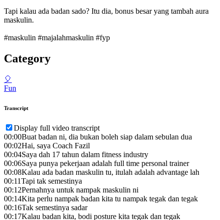
Tapi kalau ada badan sado? Itu dia, bonus besar yang tambah aura
maskulin.
#maskulin #majalahmaskulin #fyp
Category
🎈
Fun
Transcript
Display full video transcript
00:00
Buat badan ni, dia bukan boleh siap dalam sebulan dua
00:02
Hai, saya Coach Fazil
00:04
Saya dah 17 tahun dalam fitness industry
00:06
Saya punya pekerjaan adalah full time personal trainer
00:08
Kalau ada badan maskulin tu, itulah adalah advantage lah
00:11
Tapi tak semestinya
00:12
Pernahnya untuk nampak maskulin ni
00:14
Kita perlu nampak badan kita tu nampak tegak dan tegak
00:16
Tak semestinya sadar
00:17
Kalau badan kita, bodi posture kita tegak dan tegak