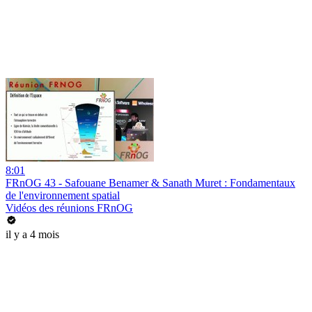
8:01
FRnOG 43 - Safouane Benamer & Sanath Muret : Fondamentaux
de l'environnement spatial
Vidéos des réunions FRnOG
il y a 4 mois