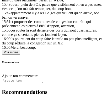
faire du ultra blackhole, passer en WDM,
15:43
ouvrir plein de POP, parce que visiblement on en a pas assez,
c'est ce qu'on m'a fait remarquer, du coup bon,
15:47
apparemment il y a les Belges qui veulent qu'on arrive, bon,
bah on va essayer,
15:51
et proposer des communes de congestion contrôle qui
préviennent les pierres à 80% d'apport, attention,
15:56
ces routes là sont derrière des ports qui sont quasi saturés,
comme ça si certains pierres jouaient le jeu,
16:00
ils pourraient du coup faire le trafic un peu plus intelligent, et
du coup réduire la congestion sur un XP.
16:05
Merci beaucoup.
Voir moins
Commentaires
Ajoute ton commentaire
Recommandations