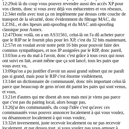
12:29
où là du coup vous pouvez revendre aussi des accès XP pour
vos clients, donc si vous avez déjà vos métacentres et vos réseaux,
12:34
et enfin avec tout ça on implémente par dessus cette couche de
transport de la sécurité, donc évidemment du filtrage MAC, du
LZ3SL, et des lipeurs anti-spoofing et du MAC anti-spoofing
classique pour Annex.
12:47
Donc voilà, on a un AS31561, celui-là on l'a dû acheter parce
que le RIP ne le fournit plus pour les XP, c'est du 32 bits maintenant,
12:57
et on voulait avoir notre petit 16 bits pour pouvoir faire des
commus sympathiques, et nos IP assignées par le RIP, donc pareil,
13:03
on a eu du mal à l'avoir, donc c'est grâce à tous ceux qui nous
ont suivi en fait, avant même que ça soit lancé, tous les pairs que
vous avez vu,
13:09
qu'on a pu justifier d'avoir un aussi grand subnet qui ne paraît
pas si grand, mais pour le RIP c'est énorme visiblement,
13:14
et un dictionnaire de communauté, donc très important celui-là
parce que beaucoup de gens m'ont dit parmi les pairs qui sont venus,
et vous,
13:21
et d'autres qui me disent ah non mais moi je viens pas parce
que c'est pas du pairing local, alors bouge pas,
13:26
j'ai des communautés, du coup l'idée c'est qu'avec ces
communautés vous pouvez annoncer localement à qui vous voulez,
ou désannoncer localement à qui vous voulez,
13:32
et inversement, juste recevoir localement ou ne pas recevoir
localement, et par dessus tout, si vous voulez pas vous amuser à