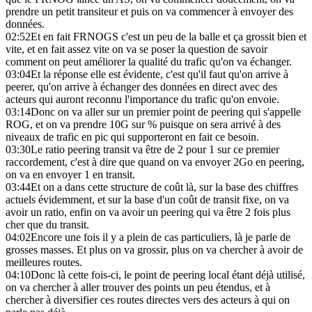
prendre un petit transiteur et puis on va commencer à envoyer des
données.
02:52
Et en fait FRNOGS c'est un peu de la balle et ça grossit bien et
vite, et en fait assez vite on va se poser la question de savoir
comment on peut améliorer la qualité du trafic qu'on va échanger.
03:04
Et la réponse elle est évidente, c'est qu'il faut qu'on arrive à
peerer, qu'on arrive à échanger des données en direct avec des
acteurs qui auront reconnu l'importance du trafic qu'on envoie.
03:14
Donc on va aller sur un premier point de peering qui s'appelle
ROG, et on va prendre 10G sur % puisque on sera arrivé à des
niveaux de trafic en pic qui supporteront en fait ce besoin.
03:30
Le ratio peering transit va être de 2 pour 1 sur ce premier
raccordement, c'est à dire que quand on va envoyer 2Go en peering,
on va en envoyer 1 en transit.
03:44
Et on a dans cette structure de coût là, sur la base des chiffres
actuels évidemment, et sur la base d'un coût de transit fixe, on va
avoir un ratio, enfin on va avoir un peering qui va être 2 fois plus
cher que du transit.
04:02
Encore une fois il y a plein de cas particuliers, là je parle de
grosses masses. Et plus on va grossir, plus on va chercher à avoir de
meilleures routes.
04:10
Donc là cette fois-ci, le point de peering local étant déjà utilisé,
on va chercher à aller trouver des points un peu étendus, et à
chercher à diversifier ces routes directes vers des acteurs à qui on