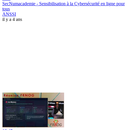
SecNumacademie - Sensibilisation à la Cybersécurité en ligne pour
tous
ANSSI
il y a 4 ans