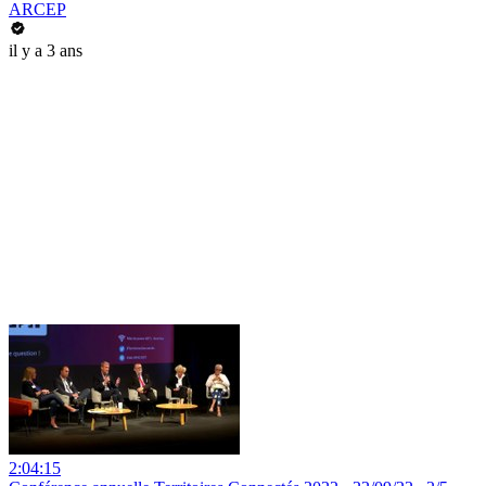
ARCEP
il y a 3 ans
2:04:15