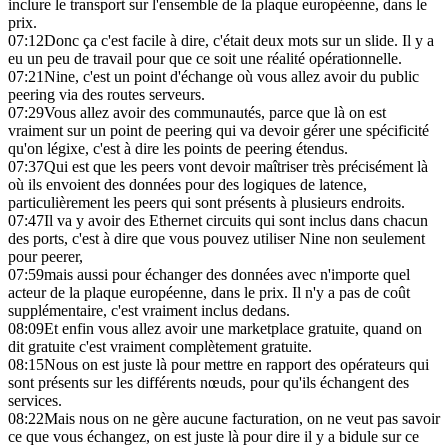
inclure le transport sur l'ensemble de la plaque européenne, dans le
prix.
07:12
Donc ça c'est facile à dire, c'était deux mots sur un slide. Il y a
eu un peu de travail pour que ce soit une réalité opérationnelle.
07:21
Nine, c'est un point d'échange où vous allez avoir du public
peering via des routes serveurs.
07:29
Vous allez avoir des communautés, parce que là on est
vraiment sur un point de peering qui va devoir gérer une spécificité
qu'on légixe, c'est à dire les points de peering étendus.
07:37
Qui est que les peers vont devoir maîtriser très précisément là
où ils envoient des données pour des logiques de latence,
particulièrement les peers qui sont présents à plusieurs endroits.
07:47
Il va y avoir des Ethernet circuits qui sont inclus dans chacun
des ports, c'est à dire que vous pouvez utiliser Nine non seulement
pour peerer,
07:59
mais aussi pour échanger des données avec n'importe quel
acteur de la plaque européenne, dans le prix. Il n'y a pas de coût
supplémentaire, c'est vraiment inclus dedans.
08:09
Et enfin vous allez avoir une marketplace gratuite, quand on
dit gratuite c'est vraiment complètement gratuite.
08:15
Nous on est juste là pour mettre en rapport des opérateurs qui
sont présents sur les différents nœuds, pour qu'ils échangent des
services.
08:22
Mais nous on ne gère aucune facturation, on ne veut pas savoir
ce que vous échangez, on est juste là pour dire il y a bidule sur ce