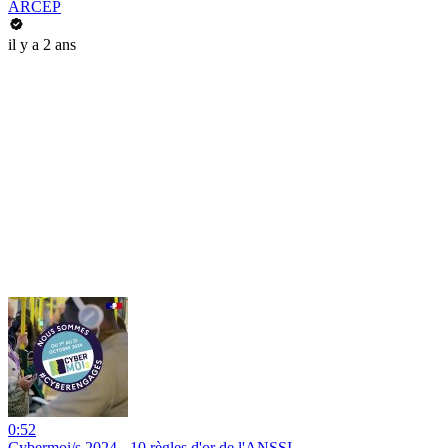
ARCEP
il y a 2 ans
0:52
Cybermoi/s 2024 - 10 règles d'or de l'ANSSI