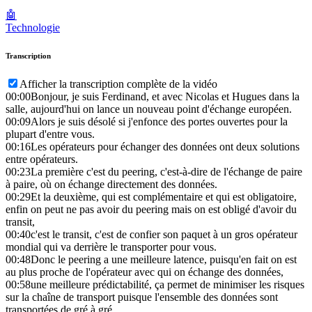
🤖
Technologie
Transcription
Afficher la transcription complète de la vidéo
00:00
Bonjour, je suis Ferdinand, et avec Nicolas et Hugues dans la
salle, aujourd'hui on lance un nouveau point d'échange européen.
00:09
Alors je suis désolé si j'enfonce des portes ouvertes pour la
plupart d'entre vous.
00:16
Les opérateurs pour échanger des données ont deux solutions
entre opérateurs.
00:23
La première c'est du peering, c'est-à-dire de l'échange de paire
à paire, où on échange directement des données.
00:29
Et la deuxième, qui est complémentaire et qui est obligatoire,
enfin on peut ne pas avoir du peering mais on est obligé d'avoir du
transit,
00:40
c'est le transit, c'est de confier son paquet à un gros opérateur
mondial qui va derrière le transporter pour vous.
00:48
Donc le peering a une meilleure latence, puisqu'en fait on est
au plus proche de l'opérateur avec qui on échange des données,
00:58
une meilleure prédictabilité, ça permet de minimiser les risques
sur la chaîne de transport puisque l'ensemble des données sont
transportées de gré à gré.