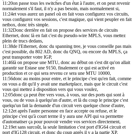
11:20
on passe tous les switches d'un état à l'autre, et on peut revenir
normalement s'il faut, il n'y a pas besoin, mais normalement si,
11:24
et vous aurez un panel où en fait vous configurez vos circuits,
vous configurez vos sessions, c'est magique, qui vient peupler en fait
netbox, donc très simple.
11:32
Donc derrière en fait on propose des services de circuits
Ethernet, donc là en fait c'est du pseudo-wire MPLS, vous mettez
plein de trucs dedans,
11:38
de l'Ethernet, donc du spanning tree, je vous conseille pas mais
c'est possible, du 802 AD, donc du QNQ, ou encore du MPLS, ça
peut transporter votre IGP,
11:46
là on propose une MTU, donc au début on s'est dit qu'on allait
garantir sur Estase une 9150, finalement ce qui est activé en
production et ce qui sera revenu ce sera une MTU 10000,
11:56
donc au moins pour entre, et le principe c'est qu'en fait, comme
on vous a dit qu'il y avait une marketplace, mais que le circuit c'est
vous qui mettez à disposition vers qui vous voulez,
12:05
donc ça peut être vers vous, à vous, sur des ports qui sont à
vous, ou de vous à quelqu'un d'autre, et là du coup le principe c'est
quelqu'un fait la demande d'un circuit vers quelque chose d'autre,
12:12
et après l'autre personne en face accepte ou refuse, et le
principe c'est qu'à court terme il y aura une API qui va permettre
d'automatiser ça pour pouvoir vendre vos services directement,
12:19
et sans surcoût, la seule limitation c'est port d'IG64 circuit et
port d'IG128 circuit, et donc du coup après il y a la partie XP,