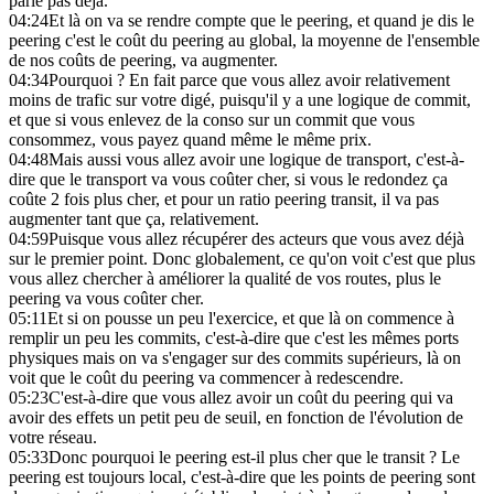
parle pas déjà.
04:24
Et là on va se rendre compte que le peering, et quand je dis le
peering c'est le coût du peering au global, la moyenne de l'ensemble
de nos coûts de peering, va augmenter.
04:34
Pourquoi ? En fait parce que vous allez avoir relativement
moins de trafic sur votre digé, puisqu'il y a une logique de commit,
et que si vous enlevez de la conso sur un commit que vous
consommez, vous payez quand même le même prix.
04:48
Mais aussi vous allez avoir une logique de transport, c'est-à-
dire que le transport va vous coûter cher, si vous le redondez ça
coûte 2 fois plus cher, et pour un ratio peering transit, il va pas
augmenter tant que ça, relativement.
04:59
Puisque vous allez récupérer des acteurs que vous avez déjà
sur le premier point. Donc globalement, ce qu'on voit c'est que plus
vous allez chercher à améliorer la qualité de vos routes, plus le
peering va vous coûter cher.
05:11
Et si on pousse un peu l'exercice, et que là on commence à
remplir un peu les commits, c'est-à-dire que c'est les mêmes ports
physiques mais on va s'engager sur des commits supérieurs, là on
voit que le coût du peering va commencer à redescendre.
05:23
C'est-à-dire que vous allez avoir un coût du peering qui va
avoir des effets un petit peu de seuil, en fonction de l'évolution de
votre réseau.
05:33
Donc pourquoi le peering est-il plus cher que le transit ? Le
peering est toujours local, c'est-à-dire que les points de peering sont