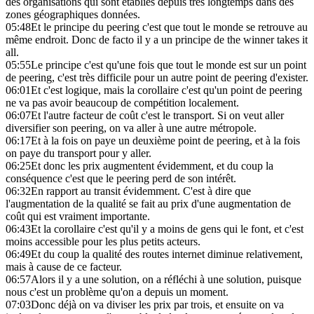
des organisations qui sont établies depuis très longtemps dans des
zones géographiques données.
05:48
Et le principe du peering c'est que tout le monde se retrouve au
même endroit. Donc de facto il y a un principe de the winner takes it
all.
05:55
Le principe c'est qu'une fois que tout le monde est sur un point
de peering, c'est très difficile pour un autre point de peering d'exister.
06:01
Et c'est logique, mais la corollaire c'est qu'un point de peering
ne va pas avoir beaucoup de compétition localement.
06:07
Et l'autre facteur de coût c'est le transport. Si on veut aller
diversifier son peering, on va aller à une autre métropole.
06:17
Et à la fois on paye un deuxième point de peering, et à la fois
on paye du transport pour y aller.
06:25
Et donc les prix augmentent évidemment, et du coup la
conséquence c'est que le peering perd de son intérêt.
06:32
En rapport au transit évidemment. C'est à dire que
l'augmentation de la qualité se fait au prix d'une augmentation de
coût qui est vraiment importante.
06:43
Et la corollaire c'est qu'il y a moins de gens qui le font, et c'est
moins accessible pour les plus petits acteurs.
06:49
Et du coup la qualité des routes internet diminue relativement,
mais à cause de ce facteur.
06:57
Alors il y a une solution, on a réfléchi à une solution, puisque
nous c'est un problème qu'on a depuis un moment.
07:03
Donc déjà on va diviser les prix par trois, et ensuite on va