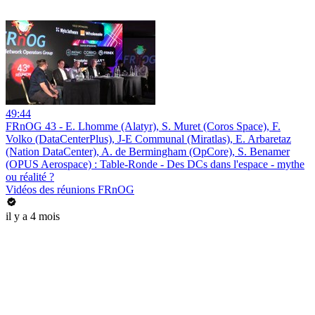
49:44
FRnOG 43 - E. Lhomme (Alatyr), S. Muret (Coros Space), F.
Volko (DataCenterPlus), J-E Communal (Miratlas), E. Arbaretaz
(Nation DataCenter), A. de Bermingham (OpCore), S. Benamer
(OPUS Aerospace) : Table-Ronde - Des DCs dans l'espace - mythe
ou réalité ?
Vidéos des réunions FRnOG
il y a 4 mois