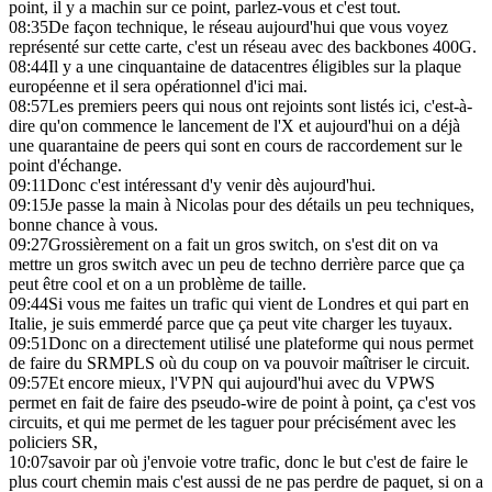
point, il y a machin sur ce point, parlez-vous et c'est tout.
08:35
De façon technique, le réseau aujourd'hui que vous voyez
représenté sur cette carte, c'est un réseau avec des backbones 400G.
08:44
Il y a une cinquantaine de datacentres éligibles sur la plaque
européenne et il sera opérationnel d'ici mai.
08:57
Les premiers peers qui nous ont rejoints sont listés ici, c'est-à-
dire qu'on commence le lancement de l'X et aujourd'hui on a déjà
une quarantaine de peers qui sont en cours de raccordement sur le
point d'échange.
09:11
Donc c'est intéressant d'y venir dès aujourd'hui.
09:15
Je passe la main à Nicolas pour des détails un peu techniques,
bonne chance à vous.
09:27
Grossièrement on a fait un gros switch, on s'est dit on va
mettre un gros switch avec un peu de techno derrière parce que ça
peut être cool et on a un problème de taille.
09:44
Si vous me faites un trafic qui vient de Londres et qui part en
Italie, je suis emmerdé parce que ça peut vite charger les tuyaux.
09:51
Donc on a directement utilisé une plateforme qui nous permet
de faire du SRMPLS où du coup on va pouvoir maîtriser le circuit.
09:57
Et encore mieux, l'VPN qui aujourd'hui avec du VPWS
permet en fait de faire des pseudo-wire de point à point, ça c'est vos
circuits, et qui me permet de les taguer pour précisément avec les
policiers SR,
10:07
savoir par où j'envoie votre trafic, donc le but c'est de faire le
plus court chemin mais c'est aussi de ne pas perdre de paquet, si on a