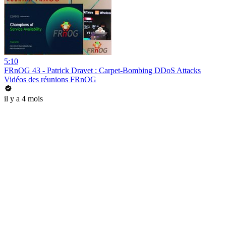
5:10
FRnOG 43 - Patrick Dravet : Carpet-Bombing DDoS Attacks
Vidéos des réunions FRnOG
il y a 4 mois