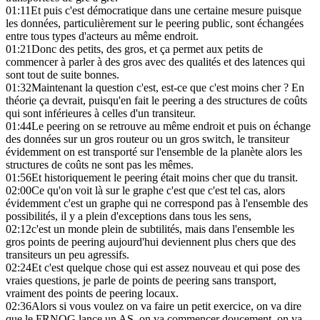
01:11
Et puis c'est démocratique dans une certaine mesure puisque
les données, particulièrement sur le peering public, sont échangées
entre tous types d'acteurs au même endroit.
01:21
Donc des petits, des gros, et ça permet aux petits de
commencer à parler à des gros avec des qualités et des latences qui
sont tout de suite bonnes.
01:32
Maintenant la question c'est, est-ce que c'est moins cher ? En
théorie ça devrait, puisqu'en fait le peering a des structures de coûts
qui sont inférieures à celles d'un transiteur.
01:44
Le peering on se retrouve au même endroit et puis on échange
des données sur un gros routeur ou un gros switch, le transiteur
évidemment on est transporté sur l'ensemble de la planète alors les
structures de coûts ne sont pas les mêmes.
01:56
Et historiquement le peering était moins cher que du transit.
02:00
Ce qu'on voit là sur le graphe c'est que c'est tel cas, alors
évidemment c'est un graphe qui ne correspond pas à l'ensemble des
possibilités, il y a plein d'exceptions dans tous les sens,
02:12
c'est un monde plein de subtilités, mais dans l'ensemble les
gros points de peering aujourd'hui deviennent plus chers que des
transiteurs un peu agressifs.
02:24
Et c'est quelque chose qui est assez nouveau et qui pose des
vraies questions, je parle de points de peering sans transport,
vraiment des points de peering locaux.
02:36
Alors si vous voulez on va faire un petit exercice, on va dire
que le FRNOG lance un AS, on va commencer doucement, on va