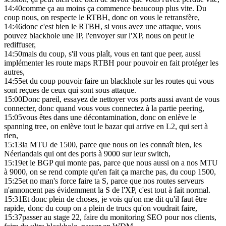
14:40
comme ça au moins ça commence beaucoup plus vite. Du
coup nous, on respecte le RTBH, donc on vous le retransfère,
14:46
donc c'est bien le RTBH, si vous avez une attaque, vous
pouvez blackhole une IP, l'envoyer sur l'XP, nous on peut le
rediffuser,
14:50
mais du coup, s'il vous plaît, vous en tant que peer, aussi
implémenter les route maps RTBH pour pouvoir en fait protéger les
autres,
14:55
et du coup pouvoir faire un blackhole sur les routes qui vous
sont reçues de ceux qui sont sous attaque.
15:00
Donc pareil, essayez de nettoyer vos ports aussi avant de vous
connecter, donc quand vous vous connectez à la partie peering,
15:05
vous êtes dans une décontamination, donc on enlève le
spanning tree, on enlève tout le bazar qui arrive en L2, qui sert à
rien,
15:13
la MTU de 1500, parce que nous on les connaît bien, les
Néerlandais qui ont des ports à 9000 sur leur switch,
15:19
et le BGP qui monte pas, parce que nous aussi on a nos MTU
à 9000, on se rend compte qu'en fait ça marche pas, du coup 1500,
15:25
et no man's force faire ta S, parce que nos routes serveurs
n'annoncent pas évidemment la S de l'XP, c'est tout à fait normal.
15:31
Et donc plein de choses, je vois qu'on me dit qu'il faut être
rapide, donc du coup on a plein de trucs qu'on voudrait faire,
15:37
passer au stage 22, faire du monitoring SEO pour nos clients,