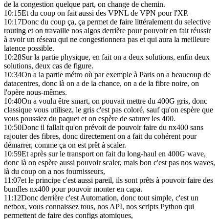
de la congestion quelque part, on change de chemin.
10:15
Et du coup on fait aussi des VPNL de VPN pour l'XP.
10:17
Donc du coup ça, ça permet de faire littéralement du selective
routing et on travaille nos algos derrière pour pouvoir en fait réussir
à avoir un réseau qui ne congestionnera pas et qui aura la meilleure
latence possible.
10:28
Sur la partie physique, en fait on a deux solutions, enfin deux
solutions, deux cas de figure.
10:34
On a la partie métro où par exemple à Paris on a beaucoup de
datacentres, donc là on a de la chance, on a de la fibre noire, on
l'opère nous-mêmes.
10:40
On a voulu être smart, on pouvait mettre du 400G gris, donc
classique vous utilisez, le gris c'est pas coloré, sauf qu'on espère que
vous poussiez du paquet et on espère de saturer les 400.
10:50
Donc il fallait qu'on prévoit de pouvoir faire du nx400 sans
rajouter des fibres, donc directement on a fait du cohérent pour
démarrer, comme ça on est prêt à scaler.
10:59
Et après sur le transport on fait du long-haul en 400G wave,
donc là on espère aussi pouvoir scaler, mais bon c'est pas nos waves,
là du coup on a nos fournisseurs,
11:07
et le principe c'est aussi pareil, ils sont prêts à pouvoir faire des
bundles nx400 pour pouvoir monter en capa.
11:12
Donc derrière c'est Automation, donc tout simple, c'est un
netbox, vous connaissez tous, nos API, nos scripts Python qui
permettent de faire des configs atomiques,