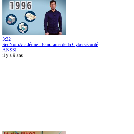
3:32
SecNumAcadémie - Panorama de la Cybersécurité
ANSSI
il y a 9 ans