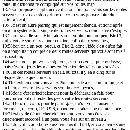
faire un dictionnaire compliqué sur vos routes map,
13:40
on propose d'appliquer ce dictionnaire pour vous sur les routes
serveurs sur vos sessions, donc du coup vous pouvez faire du
pairing local,
13:45
c'est un autre pairing qui est largement étendu, et donc après
on a un système tout simple de routes serveurs, donc l'idée c'est que,
13:52
on travaille sous Bird, alors on a voulu jouer un peu, Bird 3,
qui vient de sortir il y a une semaine, enfin deux semaines,
13:58
bon on a un peu joueur, et Bird 2, donc l'idée c'est qu'en fait
on a toujours un couple de deux routes serveurs qui vous sont mis à
disposition,
14:04
c'est nous qui vous assignons, c'est pas vous qui choisissez,
mais c'est toujours les mêmes en fonction des villes où vous êtes,
14:08
et ces routes serveurs en fait, au total il y en a cinq sur la
plaque, de chaque couleur,
14:11
et évidemment vous allez être connecté à chacun un rouge et
un bleu, et ces routes serveurs sont interconnectés,
14:16
donc c'est principalement pour la décharge en fait, pour
pouvoir en fait offloader les peers entre les routes serveurs.
14:24
Donc du coup, pour le pairing, ce qu'on vous conseille
fortement, du coup, RC8326, quand vous faites une maintenance,
14:31
évitez de débrancher violemment, vous vous êtes pas
directement raccordé à un peer, vous êtes sur un niveau 2,
14:34
donc du coup faites aussi en plus du BFD, si vous perdez une
session, ça peut bien être bien de savoir que vous l'avez perdue vite,