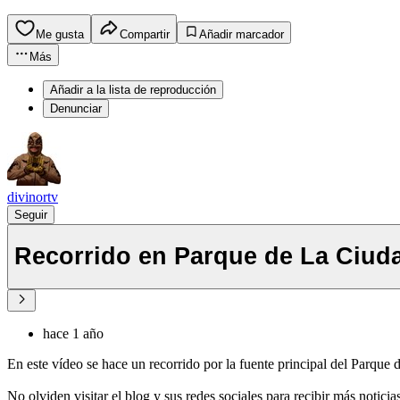
Me gusta
Compartir
Añadir marcador
Más
Añadir a la lista de reproducción
Denunciar
divinortv
Seguir
Recorrido en Parque de La Ciud
hace 1 año
En este vídeo se hace un recorrido por la fuente principal del Parque 
No olviden visitar el blog y sus redes sociales para recibir más notici