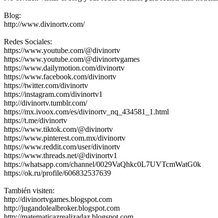
Blog:
http://www.divinortv.com/
Redes Sociales:
https://www.youtube.com/@divinortv
https://www.youtube.com/@divinortvgames
https://www.dailymotion.com/divinortv
https://www.facebook.com/divinortv
https://twitter.com/divinortv
https://instagram.com/divinortv1
http://divinortv.tumblr.com/
https://mx.ivoox.com/es/divinortv_nq_434581_1.html
https://t.me/divinortv
https://www.tiktok.com/@divinortv
https://www.pinterest.com.mx/divinortv
https://www.reddit.com/user/divinortv
https://www.threads.net/@divinortv1
https://whatsapp.com/channel/0029VaQhkc0L7UVTcmWatG0k
https://ok.ru/profile/606832537639
También visiten:
http://divinortvgames.blogspot.com
http://jugandolealbroker.blogspot.com
http://matematicazrealizadaz.blogspot.com