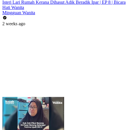
Isteri Lari Rumah Kerana Dihasut Adik Beradik Ipar | EP 8 | Bicara
Hati Wanita
Mingguan Wanita
2 weeks ago