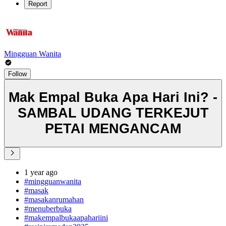
Report
Mingguan Wanita
Follow
Mak Empal Buka Apa Hari Ini? -
SAMBAL UDANG TERKEJUT
PETAI MENGANCAM
1 year ago
#mingguanwanita
#masak
#masakanrumahan
#menuberbuka
#makempalbukaapahariini