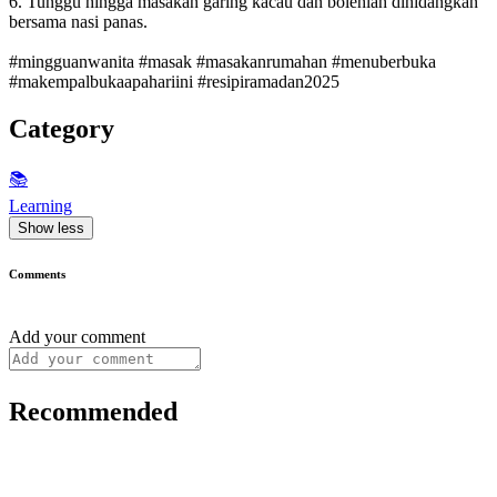
6. Tunggu hingga masakan garing kacau dan bolehlah dihidangkan
bersama nasi panas.
#mingguanwanita #masak #masakanrumahan #menuberbuka
#makempalbukaapahariini #resipiramadan2025
Category
📚
Learning
Show less
Comments
Add your comment
Recommended