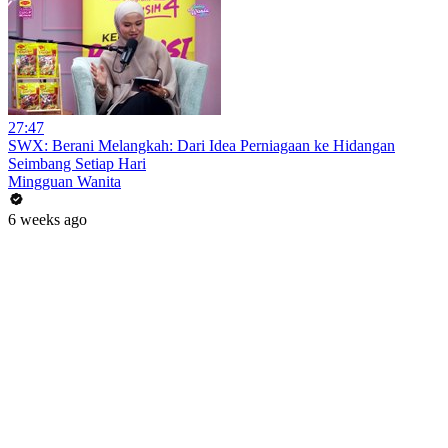
27:47
SWX: Berani Melangkah: Dari Idea Perniagaan ke Hidangan
Seimbang Setiap Hari
Mingguan Wanita
6 weeks ago