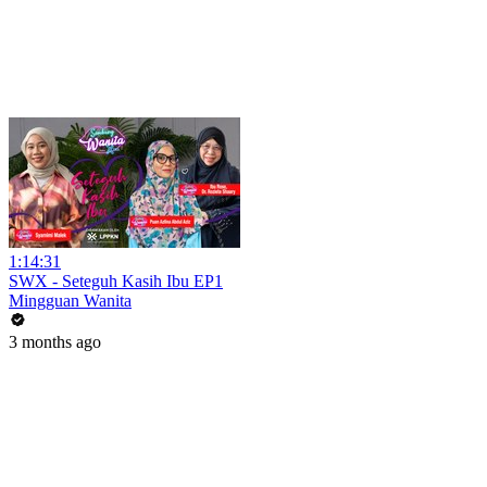
1:14:31
SWX - Seteguh Kasih Ibu EP1
Mingguan Wanita
3 months ago