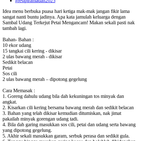
#resipiramadan2025
Idea menu berbuka puasa hari ketiga mak-mak jangan fikir lama
sangat nanti buntu jadinya. Apa kata jamulah keluarga dengan
Sambal Udang Terkejut Petai Mengancam! Makan sekali pasti nak
tambah lagi.
Bahan- Bahan :
10 ekor udang
15 tangkai cili kering - dikisar
2 ulas bawang merah - dikisar
Sedikit belacan
Petai
Sos cili
2 ulas bawang merah – dipotong gegelung
Cara Memasak :
1. Goreng dahulu udang bila dah kekuningan tos minyak dan
angkat.
2. Kisarkan cili kering bersama bawang merah dan sedikit belacan
3. Bahan yang telah dikisar kemudian ditumiskan, nak jimat
pakailah minyak gorengan udang tadi.
4. Bila dah garing masukkan sos cili, petai dan udang serta bawang
yang dipotong gegelung.
5. Akhir sekali masukkan garam, serbuk perasa dan sedikit gula.