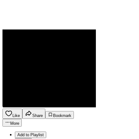
Like
Share
Bookmark
More
Add to Playlist