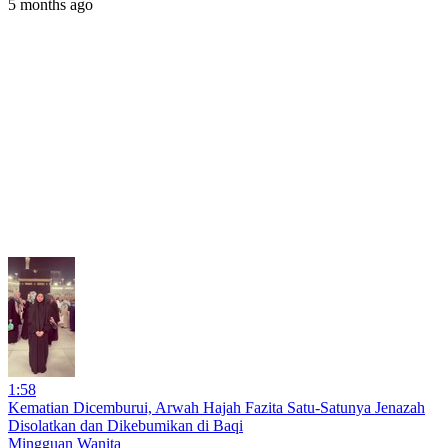
5 months ago
1:58
Kematian Dicemburui, Arwah Hajah Fazita Satu-Satunya Jenazah
Disolatkan dan Dikebumikan di Baqi
Mingguan Wanita