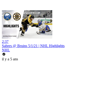
2:37
Sabres @ Bruins 5/1/21 | NHL Highlights
NHL
il y a 5 ans