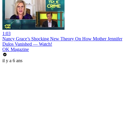
1:03
Nancy Grace’s Shocking New Theory On How Mother Jennifer
Dulos Vanished — Watch!
OK Magazine
il y a 6 ans