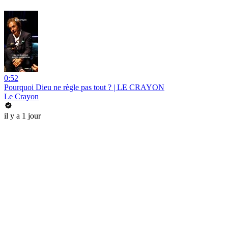
0:52
Pourquoi Dieu ne règle pas tout ? | LE CRAYON
Le Crayon
il y a 1 jour