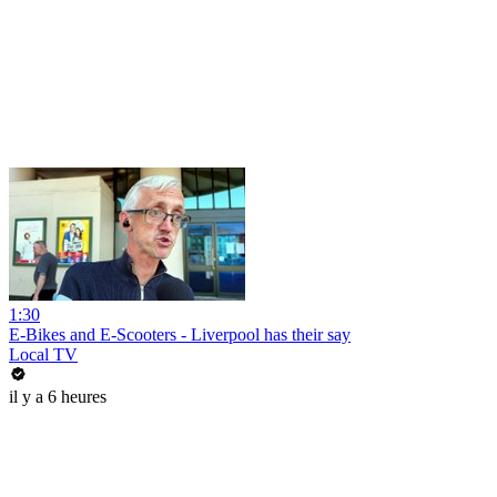
1:30
E-Bikes and E-Scooters - Liverpool has their say
Local TV
il y a 6 heures