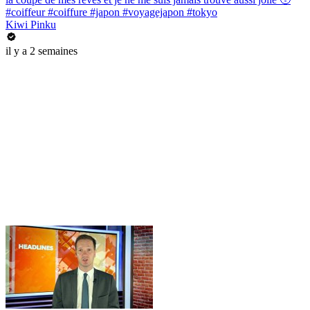
#coiffeur #coiffure #japon #voyagejapon #tokyo
Kiwi Pinku
il y a 2 semaines