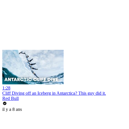
1:28
Cliff Diving off an Iceberg in Antarctica? This guy did it.
Red Bull
il y a 8 ans