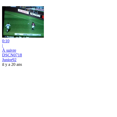
0:10
|
À suivre
DSCN0718
Junior92
il y a 20 ans