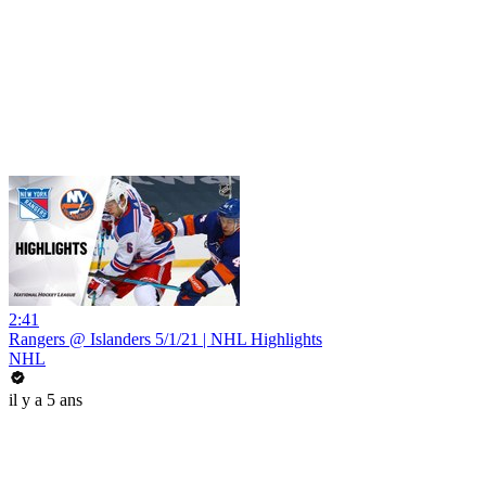
2:41
Rangers @ Islanders 5/1/21 | NHL Highlights
NHL
il y a 5 ans