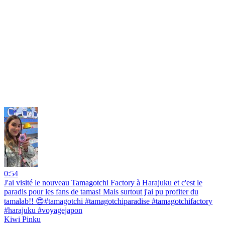
0:54
J'ai visité le nouveau Tamagotchi Factory à Harajuku et c'est le
paradis pour les fans de tamas! Mais surtout j'ai pu profiter du
tamalab!! 😍#tamagotchi #tamagotchiparadise #tamagotchifactory
#harajuku #voyagejapon
Kiwi Pinku