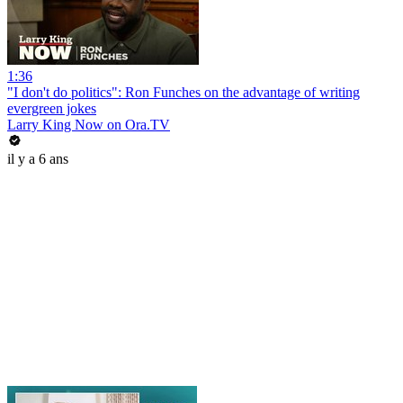
1:36
"I don't do politics": Ron Funches on the advantage of writing
evergreen jokes
Larry King Now on Ora.TV
il y a 6 ans