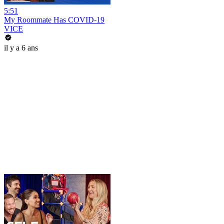
5:51
My Roommate Has COVID-19
VICE
il y a 6 ans