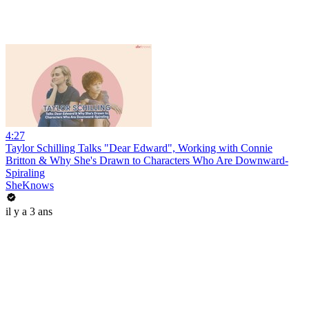
4:27
Taylor Schilling Talks "Dear Edward", Working with Connie
Britton & Why She's Drawn to Characters Who Are Downward-
Spiraling
SheKnows
il y a 3 ans