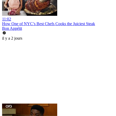
11:02
How One of NYC’s Best Chefs Cooks the Juiciest Steak
Bon Appétit
il y a 2 jours