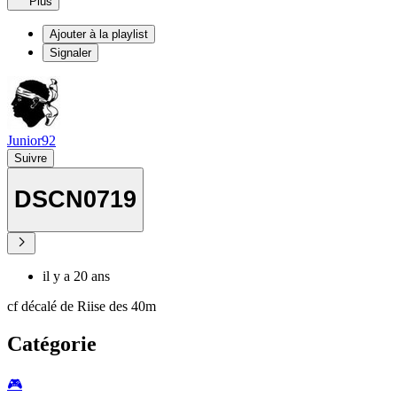
Plus
Ajouter à la playlist
Signaler
Junior92
Suivre
DSCN0719
il y a 20 ans
cf décalé de Riise des 40m
Catégorie
🎮️