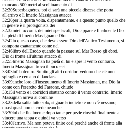
mancano 500 metri al scollinamento di
32:20
Superbagnères, poi ci sarà una piccola discesa che porta
all'arrivo e lì Imerio Massignan attacca
32:26
per la quarta volta, disperatamente, e a questo punto quello che
in genere è il protagonista dei
32:32
miei racconti, dei miei spettacoli, Dio appare e finalmente Dio
ha pietà di Imerio Massignan e Dio
32:42
in questo caso, che deve essere Dio dell'Antico Testamento, si
comporta esattamente come nel
32:46
libro dell'Esodo quando fa passare sul Mar Rosso gli ebrei.
Dio di fronte all'ultimo attacco di
32:55
Imerio Massignan ha pietà di lui e apre il vento contrario.
Imerio Massignan trova il buco e si
33:03
infila dentro. Subito gli altri corridori vedono che c'è uno
spiraglio e cercano di lanciarsi
33:09
anche loro all'inseguimento di Imerio Massignan, ma Dio fa
come con l'esercito del Faraone, chiude
33:15
il vento e i corridori sbattano contro il vento contrario. Imerio
Massignan arriva al comune
33:23
della salita tutto solo, si guarda indietro e non c'è nessuno,
quasi quasi non ci crede neanche
33:30
lui che finalmente dopo tante peripezie riuscirà finalmente a
vincere una tappa e quindi va verso
33:40
l'arrivo. Ma non poteva finire così perché anche di fronte alla