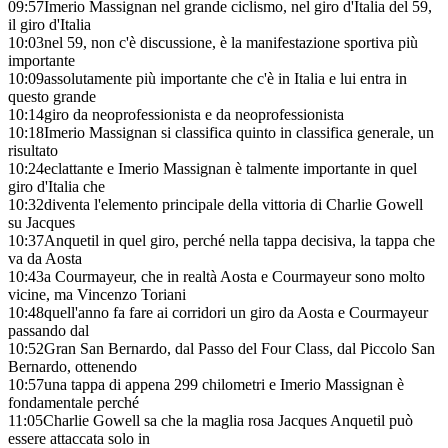
09:57
Imerio Massignan nel grande ciclismo, nel giro d'Italia del 59,
il giro d'Italia
10:03
nel 59, non c'è discussione, è la manifestazione sportiva più
importante
10:09
assolutamente più importante che c'è in Italia e lui entra in
questo grande
10:14
giro da neoprofessionista e da neoprofessionista
10:18
Imerio Massignan si classifica quinto in classifica generale, un
risultato
10:24
eclattante e Imerio Massignan è talmente importante in quel
giro d'Italia che
10:32
diventa l'elemento principale della vittoria di Charlie Gowell
su Jacques
10:37
Anquetil in quel giro, perché nella tappa decisiva, la tappa che
va da Aosta
10:43
a Courmayeur, che in realtà Aosta e Courmayeur sono molto
vicine, ma Vincenzo Toriani
10:48
quell'anno fa fare ai corridori un giro da Aosta e Courmayeur
passando dal
10:52
Gran San Bernardo, dal Passo del Four Class, dal Piccolo San
Bernardo, ottenendo
10:57
una tappa di appena 299 chilometri e Imerio Massignan è
fondamentale perché
11:05
Charlie Gowell sa che la maglia rosa Jacques Anquetil può
essere attaccata solo in