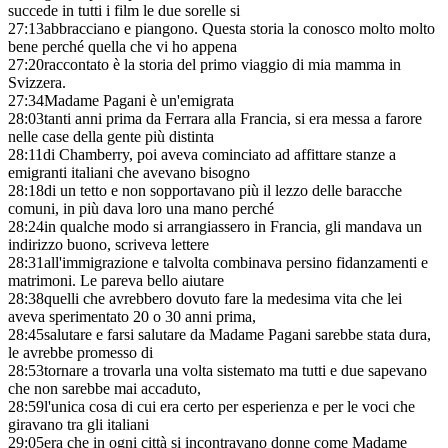
succede in tutti i film le due sorelle si
27:13
abbracciano e piangono. Questa storia la conosco molto molto
bene perché quella che vi ho appena
27:20
raccontato è la storia del primo viaggio di mia mamma in
Svizzera.
27:34
Madame Pagani è un'emigrata
28:03
tanti anni prima da Ferrara alla Francia, si era messa a farore
nelle case della gente più distinta
28:11
di Chamberry, poi aveva cominciato ad affittare stanze a
emigranti italiani che avevano bisogno
28:18
di un tetto e non sopportavano più il lezzo delle baracche
comuni, in più dava loro una mano perché
28:24
in qualche modo si arrangiassero in Francia, gli mandava un
indirizzo buono, scriveva lettere
28:31
all'immigrazione e talvolta combinava persino fidanzamenti e
matrimoni. Le pareva bello aiutare
28:38
quelli che avrebbero dovuto fare la medesima vita che lei
aveva sperimentato 20 o 30 anni prima,
28:45
salutare e farsi salutare da Madame Pagani sarebbe stata dura,
le avrebbe promesso di
28:53
tornare a trovarla una volta sistemato ma tutti e due sapevano
che non sarebbe mai accaduto,
28:59
l'unica cosa di cui era certo per esperienza e per le voci che
giravano tra gli italiani
29:05
era che in ogni città si incontravano donne come Madame