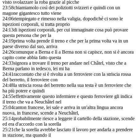
visto svolazzare la roba grazie al picche
23:58
chiamiamolo così dei poliziotti svizzeri e quindi con un
magone gigantesco tutto viene
24:06
riempiegato e rimesso nella valigia, dopodiché ci sono le
ispezioni corporali, si tratta proprio
24:13
di ispezioni corporali, per cui immaginate cosa può provare
questa persona che per la
24:19
prima volta prende il treno e che per la prima volta va in un
paese diverso dal suo, arriva
24:26
comunque a Berna e lì a Berna non si capisce, non si è ancora
capito come abbia fatto questa
24:33
signora a trovare il treno per andare nel Châtel, visto che a
Berna parlano in tedesco, lei mi ha
24:41
raccontato che si è rivolta a un ferroviere con la striscia rossa
del berretto, il ferroviere con
24:48
la striscia rossa del berretto nella sua testa è un ferroviere che
ha più potere e quindi
24:55
effettivamente questo infermiere e questo ferroviere gli indica
il treno che va a Neuchâtel nel
25:04
canton francese, lei sale e arriva in un'altra lingua ancora
nuova, in francese, scende a Neuchâtel,
25:14
probabilmente riesce a leggere il cartello della stazione, scende
ed era d'accordo con la sorella
25:21
che la sorella avrebbe lasciato il lavoro per andarla a prendere
in stazione, ma quando il