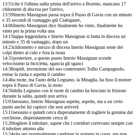
13:51
che è l'ultima salita prima dell'arrivo a Bormio, mancano 17
chilometri di discesa per l'arrivo,
13:59
Imerio Massignan passa sopra il Passo di Gavia con un minuto
e 35 secondi di vantaggio giù Cialegaure,
14:06
Imerio Massignan dice finalmente ho vinto, finalmente ho
vinto per la prima volta una
14:15
tappa leggendaria e Imerio Massignan si butta in discesa un
minuto e 35 di vantaggio, dopo un
14:23
chilometro e mezzo di discesa Imerio Massignan sente dei
colpi dietro al culo e fora la ruota
14:31
posteriore, a questo punto Imerio Massignan scende
velocissimo la bicicletta, sgancia gli sganci
14:38
rapidi, invenzione del suo conterraneo Tullio Campagnolo,
estrae la ruota e aspetta il cambio
14:46
a ruote, ma l'auto della Legnano, la Miraglia, ha fuso il motore
sopra il Passo di Gavia, la moto
14:56
della Legnano con le ruote di cambio ha bruciato la frizione
durante la salita, quindi non arriva
15:03
nessuno, Imerio Massignan aspetta, aspetta, ma a un certo
punto anche lui capisce che non arriverà
15:11
nessuno e quindi cerca disperatamente di togliere la gomma dal
cerchione, disperatamente cerca di
15:20
togliere il tubolare, sapete che i corridori correvano sempre con
il tubolare attorno alla
15:24
vita per eventualmente cambiare la gomma in corsa, ma non