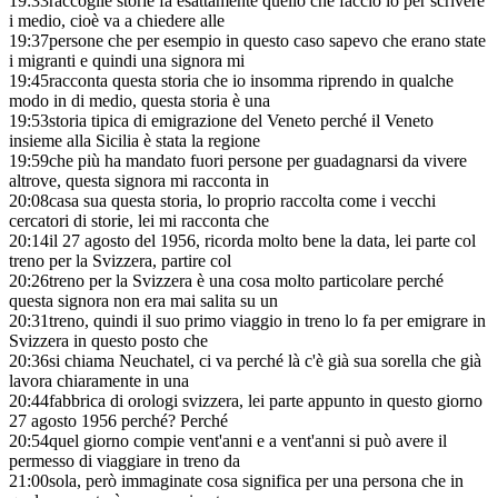
19:33
raccoglie storie fa esattamente quello che faccio io per scrivere
i medio, cioè va a chiedere alle
19:37
persone che per esempio in questo caso sapevo che erano state
i migranti e quindi una signora mi
19:45
racconta questa storia che io insomma riprendo in qualche
modo in di medio, questa storia è una
19:53
storia tipica di emigrazione del Veneto perché il Veneto
insieme alla Sicilia è stata la regione
19:59
che più ha mandato fuori persone per guadagnarsi da vivere
altrove, questa signora mi racconta in
20:08
casa sua questa storia, lo proprio raccolta come i vecchi
cercatori di storie, lei mi racconta che
20:14
il 27 agosto del 1956, ricorda molto bene la data, lei parte col
treno per la Svizzera, partire col
20:26
treno per la Svizzera è una cosa molto particolare perché
questa signora non era mai salita su un
20:31
treno, quindi il suo primo viaggio in treno lo fa per emigrare in
Svizzera in questo posto che
20:36
si chiama Neuchatel, ci va perché là c'è già sua sorella che già
lavora chiaramente in una
20:44
fabbrica di orologi svizzera, lei parte appunto in questo giorno
27 agosto 1956 perché? Perché
20:54
quel giorno compie vent'anni e a vent'anni si può avere il
permesso di viaggiare in treno da
21:00
sola, però immaginate cosa significa per una persona che in