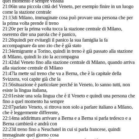
quel momento è sempre vissuta
21:06
in una piccola città del Veneto, per esempio finire in un luogo
come la stazione centrale
21:13
di Milano, immaginate cosa può provare una persona che per
la prima volta prende il treno
21:20
e per la prima volta tocca la stazione centrale di Milano,
oseremo dire una parola che è panico,
21:28
quindi per evitargli il panico la sua famiglia la fa
accompagnare da uno zio che è già stato
21:34
emigrante a Torino, quindi in treno è già passato alla stazione
di Milano, quindi lo zio la accompagna
21:42
dal Veneto fino alla stazione centrale di Milano, quando arriva
alla stazione centrale di Milano
21:47
la mette sul treno che va a Berna, che è la capitale della
Svizzera, voi capite già che la
21:56
situazione è particolare perché in Veneto, lo sanno tutti, non
esiste la lingua italiana,
22:01
esiste una sola lingua che è il Veneto e quindi una persona che
fino a quel momento ha sempre
22:07
parlato Veneto, si ritrova non solo a parlare italiano a Milano,
che è leggermente differente,
22:14
ma addirittura arrivare a Berna e a Berna si parla tedesco e a
Berna cambierà e andrà con
22:23
il treno fino a Neuchatel in cui si parla francese, quindi
immaginate quel giorno cosa