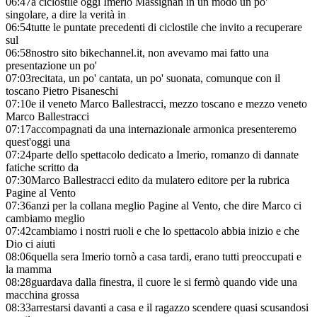
06:47
a ciclostile oggi Imerio Massignan in un modo un po'
singolare, a dire la verità in
06:54
tutte le puntate precedenti di ciclostile che invito a recuperare
sul
06:58
nostro sito bikechannel.it, non avevamo mai fatto una
presentazione un po'
07:03
recitata, un po' cantata, un po' suonata, comunque con il
toscano Pietro Pisaneschi
07:10
e il veneto Marco Ballestracci, mezzo toscano e mezzo veneto
Marco Ballestracci
07:17
accompagnati da una internazionale armonica presenteremo
quest'oggi una
07:24
parte dello spettacolo dedicato a Imerio, romanzo di dannate
fatiche scritto da
07:30
Marco Ballestracci edito da mulatero editore per la rubrica
Pagine al Vento
07:36
anzi per la collana meglio Pagine al Vento, che dire Marco ci
cambiamo meglio
07:42
cambiamo i nostri ruoli e che lo spettacolo abbia inizio e che
Dio ci aiuti
08:06
quella sera Imerio tornò a casa tardi, erano tutti preoccupati e
la mamma
08:28
guardava dalla finestra, il cuore le si fermò quando vide una
macchina grossa
08:33
arrestarsi davanti a casa e il ragazzo scendere quasi scusandosi