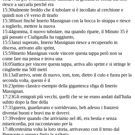
riesce a saccarla perché era
15:30
talmente freddo che il tubolare si è incollato al cerchione e
quindi non c'è verso di tirarlo
15:38
fuori finché Imerio Massignan con la bocca lo strappa e riesce
a toglierlo, mettere la nuova
15:44
gomma, il nuovo tubolare, ma quando riparte, il Minuto 35 è
già passato e Cialigaulla ha raggiunto,
15:53
anzi superato, Imerio Massignan riesce a recuperarlo in
discesa, arrivano allo sprint,
15:59
Imerio Massignan vuole vincere questa tappa però non sa
come fare ma pensa e trova una
16:05
tattica per vincere questa tappa, arriva allo sprint e si stringe le
cinghiette ma 500 metri
16:13
all'arrivo, sente di nuovo, tom, tom, dietro il culo e fuora per la
seconda volta, questo è il
16:23
primo classico esempio della gigantesca sfiga di Imerio
Massignan.
17:23
Gli emigrati più vecchi, quelli che se ne erano andati dall'Italia
subito dopo la fine della
17:31
guerra, guardavano e sorridevano, beh adesso i franzesi
diventai buoni e bravi ma te dovevi
17:39
vedere quando che arriviamo nel 46, era bestia e senza
misericordia, poi raccontavano per la
17:48
centesima volta la loro storia, arrivavano con il treno dal
Piemonte e appena finita la galleria