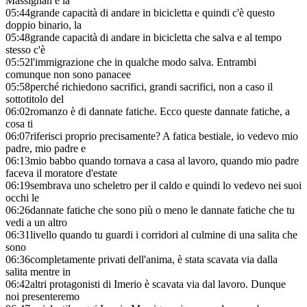
Massignan è la
05:44
grande capacità di andare in bicicletta e quindi c'è questo
doppio binario, la
05:48
grande capacità di andare in bicicletta che salva e al tempo
stesso c'è
05:52
l'immigrazione che in qualche modo salva. Entrambi
comunque non sono panacee
05:58
perché richiedono sacrifici, grandi sacrifici, non a caso il
sottotitolo del
06:02
romanzo è di dannate fatiche. Ecco queste dannate fatiche, a
cosa ti
06:07
riferisci proprio precisamente? A fatica bestiale, io vedevo mio
padre, mio padre e
06:13
mio babbo quando tornava a casa al lavoro, quando mio padre
faceva il moratore d'estate
06:19
sembrava uno scheletro per il caldo e quindi lo vedevo nei suoi
occhi le
06:26
dannate fatiche che sono più o meno le dannate fatiche che tu
vedi a un altro
06:31
livello quando tu guardi i corridori al culmine di una salita che
sono
06:36
completamente privati dell'anima, è stata scavata via dalla
salita mentre in
06:42
altri protagonisti di Imerio è scavata via dal lavoro. Dunque
noi presenteremo