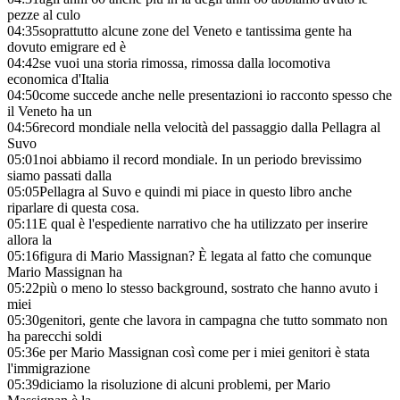
pezze al culo
04:35
soprattutto alcune zone del Veneto e tantissima gente ha
dovuto emigrare ed è
04:42
se vuoi una storia rimossa, rimossa dalla locomotiva
economica d'Italia
04:50
come succede anche nelle presentazioni io racconto spesso che
il Veneto ha un
04:56
record mondiale nella velocità del passaggio dalla Pellagra al
Suvo
05:01
noi abbiamo il record mondiale. In un periodo brevissimo
siamo passati dalla
05:05
Pellagra al Suvo e quindi mi piace in questo libro anche
riparlare di questa cosa.
05:11
E qual è l'espediente narrativo che ha utilizzato per inserire
allora la
05:16
figura di Mario Massignan? È legata al fatto che comunque
Mario Massignan ha
05:22
più o meno lo stesso background, sostrato che hanno avuto i
miei
05:30
genitori, gente che lavora in campagna che tutto sommato non
ha parecchi soldi
05:36
e per Mario Massignan così come per i miei genitori è stata
l'immigrazione
05:39
diciamo la risoluzione di alcuni problemi, per Mario