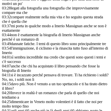
motivi un po'
03:28
legati alla fotografia una fotografia che improvvisamente
compare ma che
03:32
compare realmente nella mia vita e ho seguito questa strada
che è quella che
03:37
mi porta in qualche modo a Imerio Massignan anche se non è
esattamente
03:44
non è esattamente la biografia di Imerio Massignan anche
perché è un romanzo di
03:49
dannate fatiche. I temi di questo libro sono principalmente tre
03:54
l'immigrazione, il ciclismo e la rinascita tutto fuso all'interno di
Imerio
04:01
sì sembra incredibile ma credo che questi sono questi i temi e
c'è successo
04:07
anche che chi ha acquistato il libro pensando che fosse la
biografia di Imerio
04:11
si è incazzato perché pensava di trovare. Ti ha richiesto i soldi?
No, no, i soldi non li
04:15
davo più. Non è venuto a un tuo spettacolo e ti ha tirato dietro
il libro?
04:20
Invece in realtà è un romanzo che parla di quello che noi
tendiamo a
04:25
dimenticare in Veneto molto volentieri è il fatto che noi per
molto tempo fino
04:31
agli anni 60 anche più in là degli anni 60 abbiamo avuto le