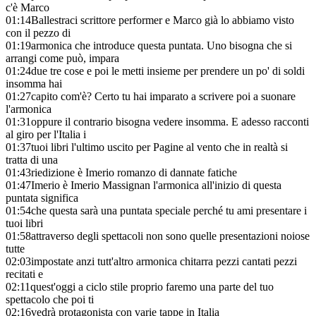
c'è Marco
01:14
Ballestraci scrittore performer e Marco già lo abbiamo visto
con il pezzo di
01:19
armonica che introduce questa puntata. Uno bisogna che si
arrangi come può, impara
01:24
due tre cose e poi le metti insieme per prendere un po' di soldi
insomma hai
01:27
capito com'è? Certo tu hai imparato a scrivere poi a suonare
l'armonica
01:31
oppure il contrario bisogna vedere insomma. E adesso racconti
al giro per l'Italia i
01:37
tuoi libri l'ultimo uscito per Pagine al vento che in realtà si
tratta di una
01:43
riedizione è Imerio romanzo di dannate fatiche
01:47
Imerio è Imerio Massignan l'armonica all'inizio di questa
puntata significa
01:54
che questa sarà una puntata speciale perché tu ami presentare i
tuoi libri
01:58
attraverso degli spettacoli non sono quelle presentazioni noiose
tutte
02:03
impostate anzi tutt'altro armonica chitarra pezzi cantati pezzi
recitati e
02:11
quest'oggi a ciclo stile proprio faremo una parte del tuo
spettacolo che poi ti
02:16
vedrà protagonista con varie tappe in Italia