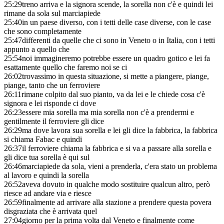
25:29
treno arriva e la signora scende, la sorella non c'è e quindi lei
rimane da sola sul marciapiede
25:40
in un paese diverso, con i tetti delle case diverse, con le case
che sono completamente
25:47
differenti da quelle che ci sono in Veneto o in Italia, con i tetti
appunto a quello che
25:54
noi immagineremo potrebbe essere un quadro gotico e lei fa
esattamente quello che faremo noi se ci
26:02
trovassimo in questa situazione, si mette a piangere, piange,
piange, tanto che un ferroviere
26:11
rimane colpito dal suo pianto, va da lei e le chiede cosa c'è
signora e lei risponde ci dove
26:23
essere mia sorella ma mia sorella non c'è a prendermi e
gentilmente il ferroviere gli dice
26:29
ma dove lavora sua sorella e lei gli dice la fabbrica, la fabbrica
si chiama Fabac e quindi
26:37
il ferroviere chiama la fabbrica e si va a passare alla sorella e
gli dice tua sorella è qui sul
26:46
marciapiede da sola, vieni a prenderla, c'era stato un problema
al lavoro e quindi la sorella
26:52
aveva dovuto in qualche modo sostituire qualcun altro, però
riesce ad andare via e riesce
26:59
finalmente ad arrivare alla stazione a prendere questa povera
disgraziata che è arrivata quel
27:04
giorno per la prima volta dal Veneto e finalmente come