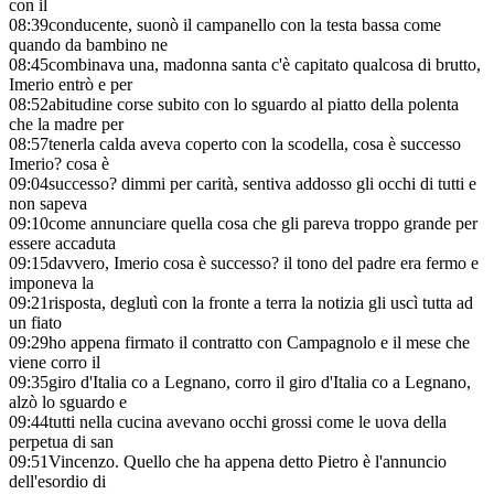
con il
08:39
conducente, suonò il campanello con la testa bassa come
quando da bambino ne
08:45
combinava una, madonna santa c'è capitato qualcosa di brutto,
Imerio entrò e per
08:52
abitudine corse subito con lo sguardo al piatto della polenta
che la madre per
08:57
tenerla calda aveva coperto con la scodella, cosa è successo
Imerio? cosa è
09:04
successo? dimmi per carità, sentiva addosso gli occhi di tutti e
non sapeva
09:10
come annunciare quella cosa che gli pareva troppo grande per
essere accaduta
09:15
davvero, Imerio cosa è successo? il tono del padre era fermo e
imponeva la
09:21
risposta, deglutì con la fronte a terra la notizia gli uscì tutta ad
un fiato
09:29
ho appena firmato il contratto con Campagnolo e il mese che
viene corro il
09:35
giro d'Italia co a Legnano, corro il giro d'Italia co a Legnano,
alzò lo sguardo e
09:44
tutti nella cucina avevano occhi grossi come le uova della
perpetua di san
09:51
Vincenzo. Quello che ha appena detto Pietro è l'annuncio
dell'esordio di