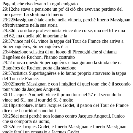
Pagani, che rivedevano in ogni emigrato
29:12
che stava a pensione un po' di ciò che avevano perduto del
loro paese. La sfortuna di Imerio
29:22
Massignan è tale anche nella vittoria, perché Imerio Massignan
effettivamente nella sua storia
29:30
di corridore professionista vince due corse, una nel 61 e una
nel 62, ma quella più importante la
29:37
vince nel 61, vince la tappa del Tour de France che arriva a
Superbagnères, Superbagnères è la
29:44
stazione sciistica di un luogo di Pireneghi che si chiama
Bagnères de Ruchon, l'hanno costruito
29:51
nuovo questo Superbagnères e inaugurano la strada che da
Bagnères de Ruchon porta alla stazione
29:57
sciistica Superbagnères e lo fanno proprio attraverso la tappa
del Tour de France.
30:02
Imerio Massignan è con i migliori di quel tour, che è il secondo
tour vinto da Jacques Anquetil,
30:11
Jacques Anquetil vince il primo tour nel 57 e il secondo lo
vince nel 61, ma il tour del 61 è molto
30:18
particolare, infatti Jacques Godet, il patron del Tour de France
dice che i corridori sono tutti
30:25
dei nani perché non lottano contro Jacques Anquetil, l'unico
che si comporta da uomo,
30:32
dice Jacques Godet, è Imerio Massignan e Imerio Massignan
vuole fargli un omaggio a Jacques Godet