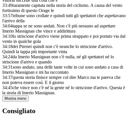
vittoria succede una cosa che è
33:49
raramente capitata nella storia del ciclismo. A causa del vento
fortissimo di questo Orage le
33:57
tribune sono crollate e quindi tutti gli spettatori che aspettavano
l'arrivo della
34:04
tappa se ne sono andati. Non c'è più nessuno ad aspettare
Imerio Massignan che vince e addirittura
34:10
lo striscione d'arrivo viene prima strappato e poi portato via dal
vento in qualche gola
34:18
dei Pirenei quindi non c'è neanche lo striscione d'arrivo.
Quindi la tappa più importante vinta
34:24
da Imerio Massignan non c'è nulla, né gli spettatori né lo
striscione d'arrivo e quando
34:31
sono andato, una delle tante volte in cui sono andato a casa di
Imerio Massignan e mi ha raccontato
34:37
questa storia finisce sempre col dire Marco ma te pareva che
non poteva essere così. E il giorno
34:45
che vince non c'è né la gente né lo striscione d'arrivo. Questa è
la storia di Imerio Massignan.
Mostra meno
Consigliato