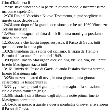
Giro d'Italia, era lì
12:28
la stava vincendo e la perde in questo modo, è incazzatissimo,
ma come sapete Dio,
12:37
il Dio del Vecchio e Nuovo Testamento, si può scegliere in
questo caso, decide che
12:43
l'anno dopo c'è la grande occasione perché nel 1960 Vincenzo
Toriani inserisce
12:49
una montagna mai fatta dai ciclisti, una montagna possiamo
dirlo subito, non
12:56
occorre che faccia troppa sospasca, il Passo di Gavia, tutti
quanti dicono la tappa più
13:02
leggendaria della storia del ciclismo, la tappa da Trento a
Bormio dal lacuneo Pinerolo del 1949,
13:09
quindi Imerio Massignan dice via, via, via, via, via, via, infatti
Imerio Massignan stacca tutti
13:16
all'inizio del Passo di Gavia, quando l'asfalto diventa sterrato,
Imerio Massignan sale
13:25
in mezzo al pareti di neve, in una giornata, una giornata
catastrofica, la temperatura si
13:33
aggira sempre sui 4 gradi, quindi immaginate la situazione, il
cielo è completamente grigio,
13:38
la strada è stata liberata dagli alpini la notte prima, Imerio
Massignan corre tutto
13:45
solo in mezzo a queste a queste montagne di neve, arriva sopra
il Passo di Gavia,