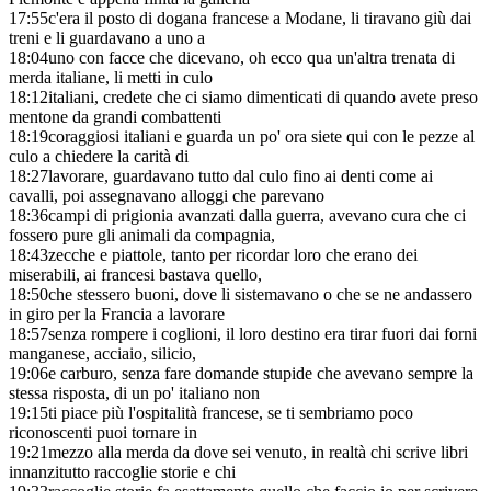
17:55
c'era il posto di dogana francese a Modane, li tiravano giù dai
treni e li guardavano a uno a
18:04
uno con facce che dicevano, oh ecco qua un'altra trenata di
merda italiane, li metti in culo
18:12
italiani, credete che ci siamo dimenticati di quando avete preso
mentone da grandi combattenti
18:19
coraggiosi italiani e guarda un po' ora siete qui con le pezze al
culo a chiedere la carità di
18:27
lavorare, guardavano tutto dal culo fino ai denti come ai
cavalli, poi assegnavano alloggi che parevano
18:36
campi di prigionia avanzati dalla guerra, avevano cura che ci
fossero pure gli animali da compagnia,
18:43
zecche e piattole, tanto per ricordar loro che erano dei
miserabili, ai francesi bastava quello,
18:50
che stessero buoni, dove li sistemavano o che se ne andassero
in giro per la Francia a lavorare
18:57
senza rompere i coglioni, il loro destino era tirar fuori dai forni
manganese, acciaio, silicio,
19:06
e carburo, senza fare domande stupide che avevano sempre la
stessa risposta, di un po' italiano non
19:15
ti piace più l'ospitalità francese, se ti sembriamo poco
riconoscenti puoi tornare in
19:21
mezzo alla merda da dove sei venuto, in realtà chi scrive libri
innanzitutto raccoglie storie e chi