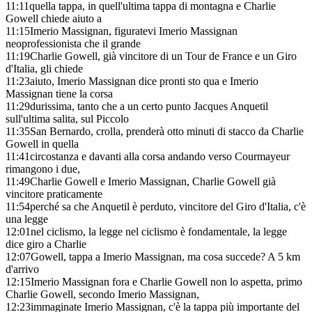
11:11
quella tappa, in quell'ultima tappa di montagna e Charlie
Gowell chiede aiuto a
11:15
Imerio Massignan, figuratevi Imerio Massignan
neoprofessionista che il grande
11:19
Charlie Gowell, già vincitore di un Tour de France e un Giro
d'Italia, gli chiede
11:23
aiuto, Imerio Massignan dice pronti sto qua e Imerio
Massignan tiene la corsa
11:29
durissima, tanto che a un certo punto Jacques Anquetil
sull'ultima salita, sul Piccolo
11:35
San Bernardo, crolla, prenderà otto minuti di stacco da Charlie
Gowell in quella
11:41
circostanza e davanti alla corsa andando verso Courmayeur
rimangono i due,
11:49
Charlie Gowell e Imerio Massignan, Charlie Gowell già
vincitore praticamente
11:54
perché sa che Anquetil è perduto, vincitore del Giro d'Italia, c'è
una legge
12:01
nel ciclismo, la legge nel ciclismo è fondamentale, la legge
dice giro a Charlie
12:07
Gowell, tappa a Imerio Massignan, ma cosa succede? A 5 km
d'arrivo
12:15
Imerio Massignan fora e Charlie Gowell non lo aspetta, primo
Charlie Gowell, secondo Imerio Massignan,
12:23
immaginate Imerio Massignan, c'è la tappa più importante del