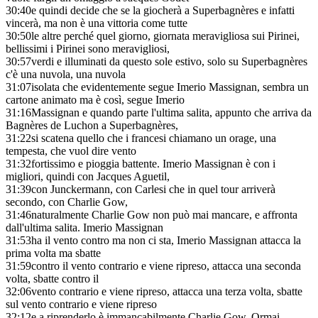
30:40
e quindi decide che se la giocherà a Superbagnères e infatti
vincerà, ma non è una vittoria come tutte
30:50
le altre perché quel giorno, giornata meravigliosa sui Pirinei,
bellissimi i Pirinei sono meravigliosi,
30:57
verdi e illuminati da questo sole estivo, solo su Superbagnères
c'è una nuvola, una nuvola
31:07
isolata che evidentemente segue Imerio Massignan, sembra un
cartone animato ma è così, segue Imerio
31:16
Massignan e quando parte l'ultima salita, appunto che arriva da
Bagnères de Luchon a Superbagnères,
31:22
si scatena quello che i francesi chiamano un orage, una
tempesta, che vuol dire vento
31:32
fortissimo e pioggia battente. Imerio Massignan è con i
migliori, quindi con Jacques Aguetil,
31:39
con Junckermann, con Carlesi che in quel tour arriverà
secondo, con Charlie Gow,
31:46
naturalmente Charlie Gow non può mai mancare, e affronta
dall'ultima salita. Imerio Massignan
31:53
ha il vento contro ma non ci sta, Imerio Massignan attacca la
prima volta ma sbatte
31:59
contro il vento contrario e viene ripreso, attacca una seconda
volta, sbatte contro il
32:06
vento contrario e viene ripreso, attacca una terza volta, sbatte
sul vento contrario e viene ripreso
32:12
e a riprenderlo è immancabilmente Charlie Gow. Ormai