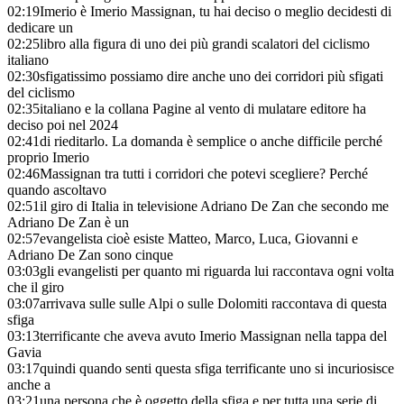
02:19
Imerio è Imerio Massignan, tu hai deciso o meglio decidesti di
dedicare un
02:25
libro alla figura di uno dei più grandi scalatori del ciclismo
italiano
02:30
sfigatissimo possiamo dire anche uno dei corridori più sfigati
del ciclismo
02:35
italiano e la collana Pagine al vento di mulatare editore ha
deciso poi nel 2024
02:41
di rieditarlo. La domanda è semplice o anche difficile perché
proprio Imerio
02:46
Massignan tra tutti i corridori che potevi scegliere? Perché
quando ascoltavo
02:51
il giro di Italia in televisione Adriano De Zan che secondo me
Adriano De Zan è un
02:57
evangelista cioè esiste Matteo, Marco, Luca, Giovanni e
Adriano De Zan sono cinque
03:03
gli evangelisti per quanto mi riguarda lui raccontava ogni volta
che il giro
03:07
arrivava sulle sulle Alpi o sulle Dolomiti raccontava di questa
sfiga
03:13
terrificante che aveva avuto Imerio Massignan nella tappa del
Gavia
03:17
quindi quando senti questa sfiga terrificante uno si incuriosisce
anche a
03:21
una persona che è oggetto della sfiga e per tutta una serie di