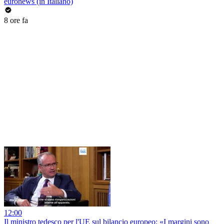
euronews (in Italiano)
8 ore fa
12:00
Il ministro tedesco per l'UE sul bilancio europeo: «I margini sono