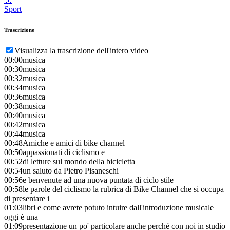
Sport
Trascrizione
Visualizza la trascrizione dell'intero video
00:00
musica
00:30
musica
00:32
musica
00:34
musica
00:36
musica
00:38
musica
00:40
musica
00:42
musica
00:44
musica
00:48
Amiche e amici di bike channel
00:50
appassionati di ciclismo e
00:52
di letture sul mondo della bicicletta
00:54
un saluto da Pietro Pisaneschi
00:56
e benvenute ad una nuova puntata di ciclo stile
00:58
le parole del ciclismo la rubrica di Bike Channel che si occupa
di presentare i
01:03
libri e come avrete potuto intuire dall'introduzione musicale
oggi è una
01:09
presentazione un po' particolare anche perché con noi in studio