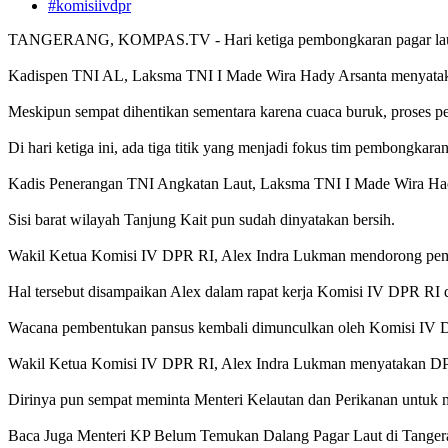
#komisiivdpr
TANGERANG, KOMPAS.TV - Hari ketiga pembongkaran pagar laut Tan
Kadispen TNI AL, Laksma TNI I Made Wira Hady Arsanta menyataka
Meskipun sempat dihentikan sementara karena cuaca buruk, proses p
Di hari ketiga ini, ada tiga titik yang menjadi fokus tim pembongkar
Kadis Penerangan TNI Angkatan Laut, Laksma TNI I Made Wira Hady m
Sisi barat wilayah Tanjung Kait pun sudah dinyatakan bersih.
Wakil Ketua Komisi IV DPR RI, Alex Indra Lukman mendorong pemben
Hal tersebut disampaikan Alex dalam rapat kerja Komisi IV DPR RI 
Wacana pembentukan pansus kembali dimunculkan oleh Komisi IV 
Wakil Ketua Komisi IV DPR RI, Alex Indra Lukman menyatakan DPR R
Dirinya pun sempat meminta Menteri Kelautan dan Perikanan untuk m
Baca Juga Menteri KP Belum Temukan Dalang Pagar Laut di Tanger