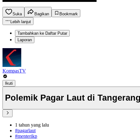
Suka
Bagikan
Bookmark
Lebih lanjut
Tambahkan ke Daftar Putar
Laporan
KompasTV
Ikuti
Polemik Pagar Laut di Tangeran
1 tahun yang lalu
#pagarlaut
#menterikp