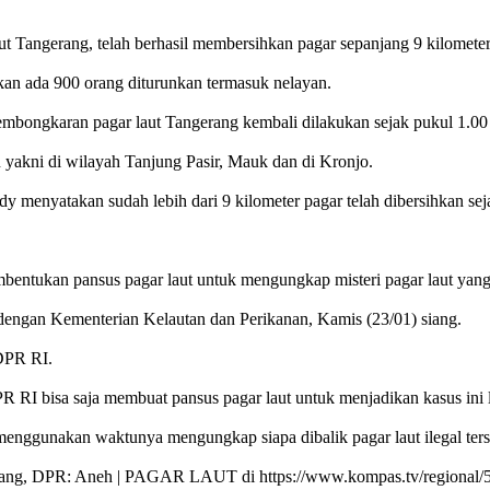
gerang, telah berhasil membersihkan pagar sepanjang 9 kilometer
n ada 900 orang diturunkan termasuk nelayan.
embongkaran pagar laut Tangerang kembali dilakukan sejak pukul 1.00 
an yakni di wilayah Tanjung Pasir, Mauk dan di Kronjo.
enyatakan sudah lebih dari 9 kilometer pagar telah dibersihkan seja
tukan pansus pagar laut untuk mengungkap misteri pagar laut yang 
dengan Kementerian Kelautan dan Perikanan, Kamis (23/01) siang.
DPR RI.
I bisa saja membuat pansus pagar laut untuk menjadikan kasus ini l
enggunakan waktunya mengungkap siapa dibalik pagar laut ilegal ters
ang, DPR: Aneh | PAGAR LAUT di https://www.kompas.tv/regional/56