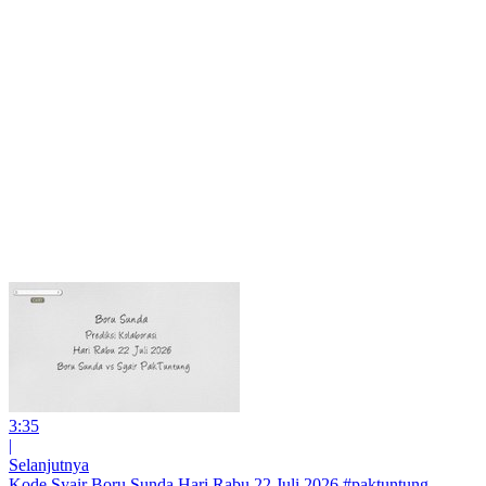
3:35
|
Selanjutnya
Kode Syair Boru Sunda Hari Rabu 22 Juli 2026 #paktuntung