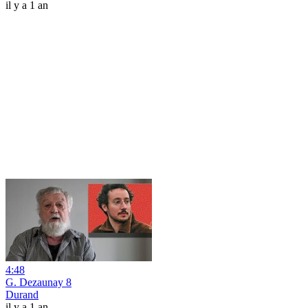
il y a 1 an
4:48
G. Dezaunay 8
Durand
il y a 1 an