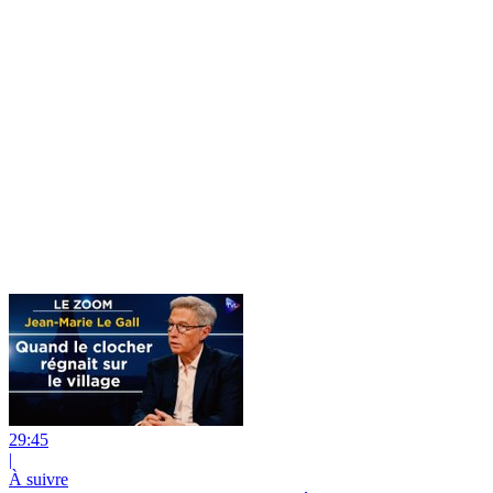
29:45
|
À suivre