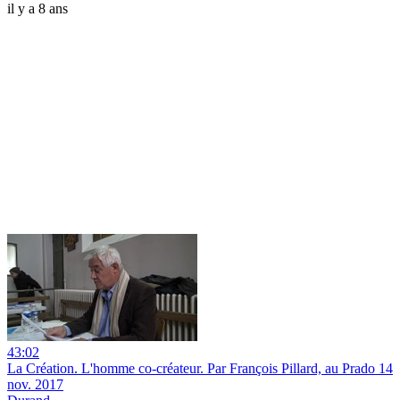
il y a 8 ans
43:02
La Création. L'homme co-créateur. Par François Pillard, au Prado 14
nov. 2017