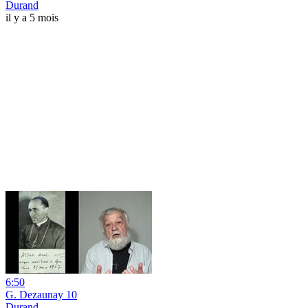
Durand
il y a 5 mois
6:50
G. Dezaunay 10
Durand