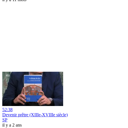
52:38
Devenir prêtre (XIIIe-XVIIIe siècle)
SP
il y a 2 ans