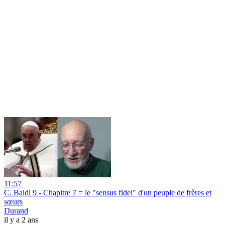
11:57
C. Baldi 9 - Chapitre 7 = le "sensus fidei" d'un peuple de frères et
sœurs
Durand
il y a 2 ans