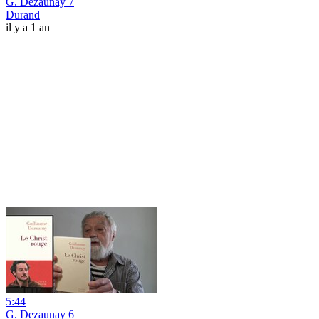
G. Dezaunay 7
Durand
il y a 1 an
5:44
G. Dezaunay 6