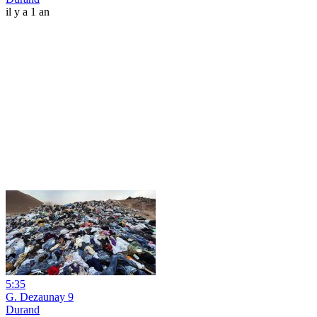
il y a 1 an
5:35
G. Dezaunay 9
Durand