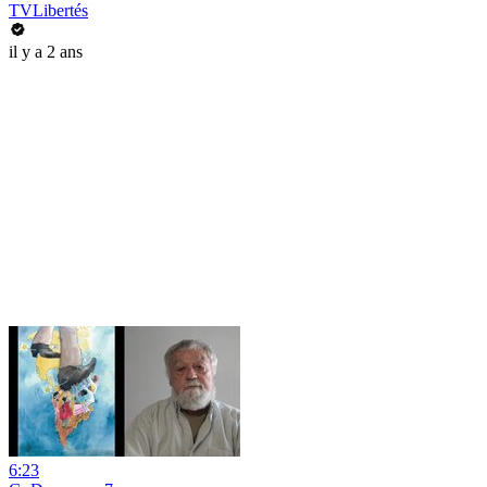
TVLibertés
il y a 2 ans
6:23