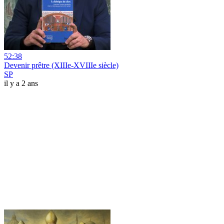
52:38
Devenir prêtre (XIIIe-XVIIIe siècle)
SP
il y a 2 ans