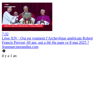
7:32
Léon XIV : Qui est vraiment l’Archevêque américain Robert
Francis Prevost, 69 ans, qui a été élu pape ce 8 mai 2025 ?
Jeanmarcmorandini.com
il y a 1 an