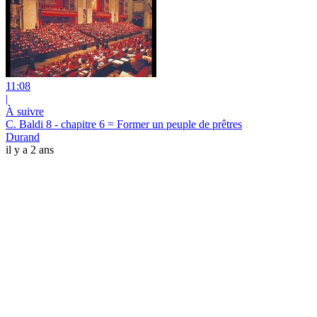
11:08
|
À suivre
C. Baldi 8 - chapitre 6 = Former un peuple de prêtres
Durand
il y a 2 ans