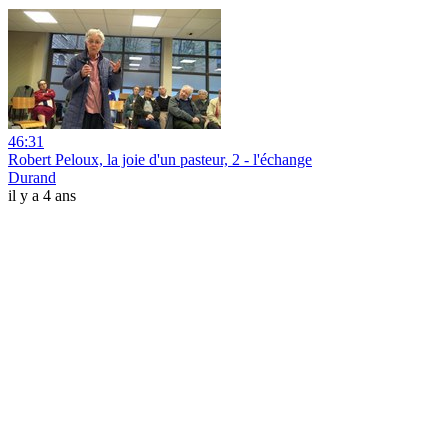
46:31
Robert Peloux, la joie d'un pasteur, 2 - l'échange
Durand
il y a 4 ans