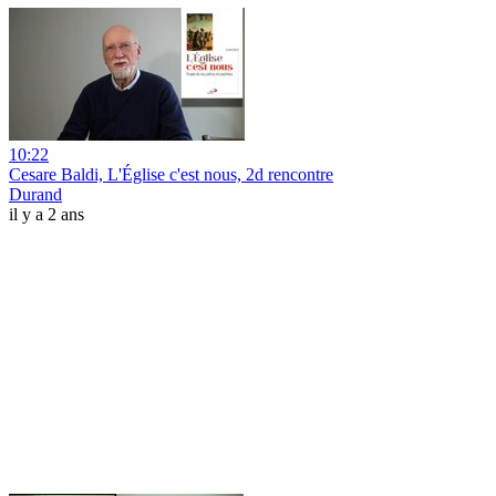
10:22
Cesare Baldi, L'Église c'est nous, 2d rencontre
Durand
il y a 2 ans