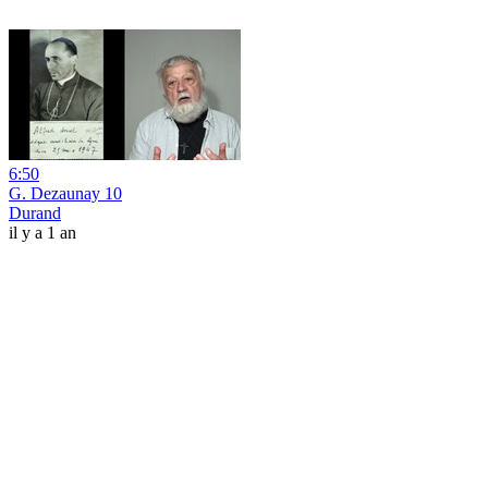
6:50
G. Dezaunay 10
Durand
il y a 1 an