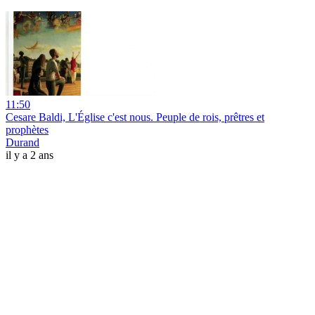
11:50
Cesare Baldi, L'Église c'est nous. Peuple de rois, prêtres et
prophètes
Durand
il y a 2 ans