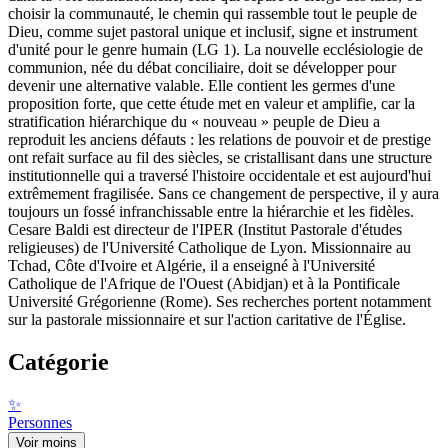
choisir la communauté, le chemin qui rassemble tout le peuple de
Dieu, comme sujet pastoral unique et inclusif, signe et instrument
d'unité pour le genre humain (LG 1). La nouvelle ecclésiologie de
communion, née du débat conciliaire, doit se développer pour
devenir une alternative valable. Elle contient les germes d'une
proposition forte, que cette étude met en valeur et amplifie, car la
stratification hiérarchique du « nouveau » peuple de Dieu a
reproduit les anciens défauts : les relations de pouvoir et de prestige
ont refait surface au fil des siècles, se cristallisant dans une structure
institutionnelle qui a traversé l'histoire occidentale et est aujourd'hui
extrêmement fragilisée. Sans ce changement de perspective, il y aura
toujours un fossé infranchissable entre la hiérarchie et les fidèles.
Cesare Baldi est directeur de l'IPER (Institut Pastorale d'études
religieuses) de l'Université Catholique de Lyon. Missionnaire au
Tchad, Côte d'Ivoire et Algérie, il a enseigné à l'Université
Catholique de l'Afrique de l'Ouest (Abidjan) et à la Pontificale
Université Grégorienne (Rome). Ses recherches portent notamment
sur la pastorale missionnaire et sur l'action caritative de l'Église.
Catégorie
✨
Personnes
Voir moins