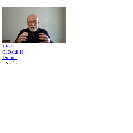
13:31
C. Baldi 11
Durand
il y a 1 an