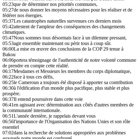
05:23
que de déterminer nos priorités communes,
05:27
de nous donner les moyens nécessaires pour les réaliser et de
fédérer nos énergies.
05:37
Les catastrophes naturelles survenues ces derniers mois
05:42
attestent de l'ampleur des conséquences des changements
climatiques.
05:47
Nous sommes tous désormais face à un dilemme pressant,
05:53
agir ensemble maintenant ou périr tous à coup sûr.
06:00
La mise en œuvre des conclusions de la COP 29 tenue à
Bakou
06:06
portera témoignage de l'authenticité de notre volonté commune
de prendre en compte cette réalité.
06:17
Mesdames et Messieurs les membres du corps diplomatique,
06:22
face à tous ces défis,
06:25
le Cameroun a toujours été disposé à apporter sa contribution
06:30
à l'édification d'un monde plus pacifique, plus stable et plus
prospère.
06:37
Il entend poursuivre dans cette voie
06:41
en agissant avec détermination aux côtés d'autres membres de
la communauté internationale.
06:51
L'année dernière, je rappelais devant vous
06:56
l'importance de l'Organisation des Nations Unies et son rôle
essentiel
07:02
dans la recherche de solutions appropriées aux problèmes
auxquels notre monde est confronté.