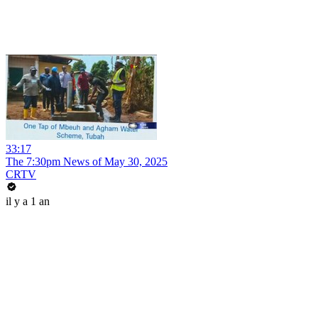
33:17
The 7:30pm News of May 30, 2025
CRTV
il y a 1 an