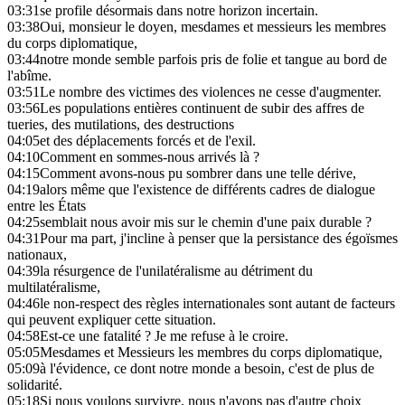
03:31
se profile désormais dans notre horizon incertain.
03:38
Oui, monsieur le doyen, mesdames et messieurs les membres
du corps diplomatique,
03:44
notre monde semble parfois pris de folie et tangue au bord de
l'abîme.
03:51
Le nombre des victimes des violences ne cesse d'augmenter.
03:56
Les populations entières continuent de subir des affres de
tueries, des mutilations, des destructions
04:05
et des déplacements forcés et de l'exil.
04:10
Comment en sommes-nous arrivés là ?
04:15
Comment avons-nous pu sombrer dans une telle dérive,
04:19
alors même que l'existence de différents cadres de dialogue
entre les États
04:25
semblait nous avoir mis sur le chemin d'une paix durable ?
04:31
Pour ma part, j'incline à penser que la persistance des égoïsmes
nationaux,
04:39
la résurgence de l'unilatéralisme au détriment du
multilatéralisme,
04:46
le non-respect des règles internationales sont autant de facteurs
qui peuvent expliquer cette situation.
04:58
Est-ce une fatalité ? Je me refuse à le croire.
05:05
Mesdames et Messieurs les membres du corps diplomatique,
05:09
à l'évidence, ce dont notre monde a besoin, c'est de plus de
solidarité.
05:18
Si nous voulons survivre, nous n'avons pas d'autre choix