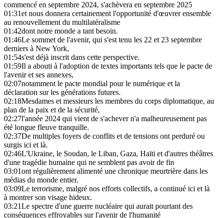
commencé en septembre 2024, s'achèvera en septembre 2025
01:31
et nous donnera certainement l'opportunité d'œuvrer ensemble
au renouvellement du multilatéralisme
01:42
dont notre monde a tant besoin.
01:46
Le sommet de l'avenir, qui s'est tenu les 22 et 23 septembre
derniers à New York,
01:54
s'est déjà inscrit dans cette perspective.
01:59
Il a abouti à l'adoption de textes importants tels que le pacte de
l'avenir et ses annexes,
02:07
notamment le pacte mondial pour le numérique et la
déclaration sur les générations futures.
02:18
Mesdames et messieurs les membres du corps diplomatique, au
plan de la paix et de la sécurité,
02:27
l'année 2024 qui vient de s'achever n'a malheureusement pas
été longue fleuve tranquille.
02:37
De multiples foyers de conflits et de tensions ont perduré ou
surgis ici et là.
02:46
L'Ukraine, le Soudan, le Liban, Gaza, Haïti et d'autres théâtres
d'une tragédie humaine qui ne semblent pas avoir de fin
03:01
ont régulièrement alimenté une chronique meurtrière dans les
médias du monde entier.
03:09
Le terrorisme, malgré nos efforts collectifs, a continué ici et là
à montrer son visage hideux.
03:21
Le spectre d'une guerre nucléaire qui aurait pourtant des
conséquences effroyables sur l'avenir de l'humanité