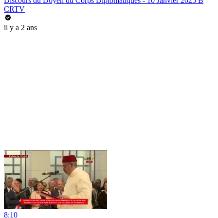
Discours du Doyen du Corps Diplomatiques - 10 Janvier 2025 B
CRTV
il y a 2 ans
8:10