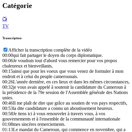
Catégorie
📺
TV
Transcription
Afficher la transcription complète de la vidéo
00:00
qui fait partager le doyen du corps diplomatique.
00:06
Je voudrais tout d'abord vous remercier pour vos propos
chaleureux et bienveillants,
00:15
ainsi que pour les voeux que vous venez de formuler à mon
endroit et à celui du peuple camerounais.
00:26
L'année dernière, en ces lieux et dans les mêmes circonstances,
00:32
je vous avais appelé à soutenir la candidature du Cameroun à
la présidence de la 79e session de l'Assemblée générale des Nations
unies.
00:46
Il me plaît de dire que grâce au soutien de vos pays respectifs,
00:53
la dite candidature a connu un aboutissement heureux.
00:58
Je tiens ici à vous renouveler à travers vous, à vos
gouvernements et à l'ensemble de la communauté internationale
01:08
mes sincères remerciements.
01:13
Le mandat du Cameroun, qui commence en novembre, qui a