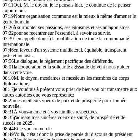
07:11
Oui, M. le doyen, je le pensais hier, je continue de le penser
aujourd'hui.
07:19
Notre organisation commune est la mieux à même d'amener le
genre humain
07:26
à surmonter ses passions, ses égoïsmes et ses antagonismes
07:32
pour se recentrer sur l'essentiel, à savoir sa survie.
07:39
J'en appelle donc à la mobilisation de toute la communauté
internationale
07:46
en faveur d'un système multilatéral, équitable, transparent,
juste et inclusif.
07:56
Le dialogue, le règlement pacifique des différends,
08:01
la coopération et la solidarité agissante doivent nous guider
dans cette voie.
08:10
M. le doyen, mesdames et messieurs les membres du corps
diplomatique,
08:17
je voudrais à présent vous prier de bien vouloir transmettre aux
autres autorités que vous représentez
08:25
mes meilleurs voeux de paix et de prospérité pour l'année
nouvelle.
08:31
À vous-même et à vos familles respectives,
08:35
j'adresse mes sincères voeux de santé, de prospérité et de
succès en 2025.
08:44
Et je vous remercie.
08:49
Voilà, c'était donc la prise de parole du discours du président
de la République devant le corps diplomatique,