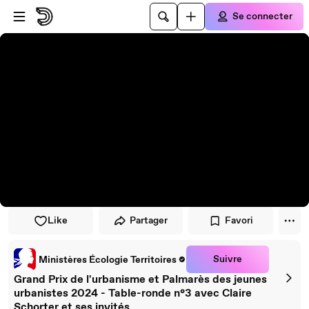
Passer au player
Passer au contenu principal
Se connecter
Like
Partager
Favori
Suivre
Ministères Écologie Territoires
Grand Prix de l'urbanisme et Palmarès des jeunes
urbanistes 2024 - Table-ronde n°3 avec Claire
Schorter et ses invités