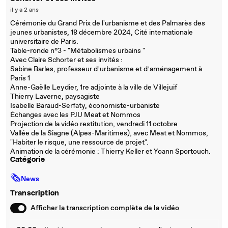
il y a 2 ans
Cérémonie du Grand Prix de l'urbanisme et des Palmarès des
jeunes urbanistes, 18 décembre 2024, Cité internationale
universitaire de Paris.
Table-ronde n°3 - "Métabolismes urbains "
Avec Claire Schorter et ses invités :
Sabine Barles, professeur d’urbanisme et d’aménagement à
Paris 1
Anne-Gaëlle Leydier, 1re adjointe à la ville de Villejuif
Thierry Laverne, paysagiste
Isabelle Baraud-Serfaty, économiste-urbaniste
Échanges avec les PJU Meat et Nommos
Projection de la vidéo restitution, vendredi 11 octobre
Vallée de la Siagne (Alpes-Maritimes), avec Meat et Nommos,
"Habiter le risque, une ressource de projet".
Animation de la cérémonie : Thierry Keller et Yoann Sportouch.
Catégorie
🗞
News
Transcription
Afficher la transcription complète de la vidéo