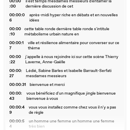
00:00
il est temps mesdames messieurs d'entamer la
:00
dernière discussion de cet
00:00:0
après-midi hyper riche en débats et en nouvelles
6
idées
00:00
cette table ronde dernière table ronde s'intitule
:10
métabolisme urbain nature en
00:00:1
ville et résilience alimentaire pour converser sur ce
7
thème
00:00
j'appelle à nous rejoindre ici sur cette scène Thierry
:22
Laverne, Anne-Gaëlle
00:00:
Lédié, Sabine Barles et Isabelle Barrault-Serfati
27
mesdames messieurs
00:00:31
bienvenue et merci
00:00:
vous bénéficiez d'un magnifique jingle bienvenue
43
bienvenue à vous
00:00:4
vous vous installez comme chez vous il n'y a pas
9
de règle
00:00:5
un homme une femme un homme une femme
4
très bien