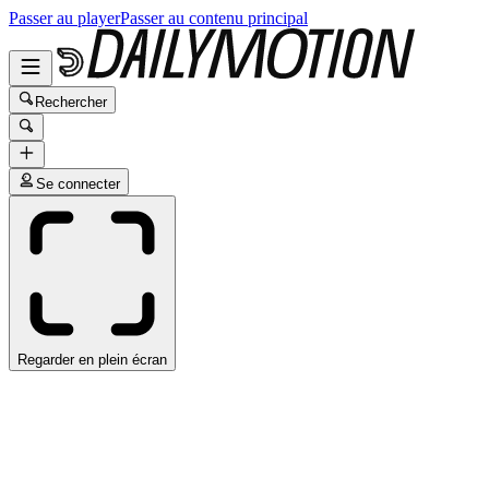
Passer au player
Passer au contenu principal
Rechercher
Se connecter
Regarder en plein écran