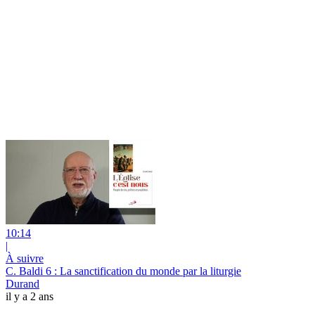
10:14
|
À suivre
C. Baldi 6 : La sanctification du monde par la liturgie
Durand
il y a 2 ans