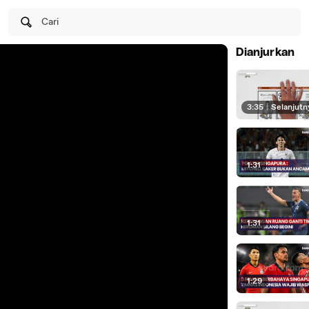
Cari
Dianjurkan
3:35
|
Selanjutn
1:31
1:31
1:29