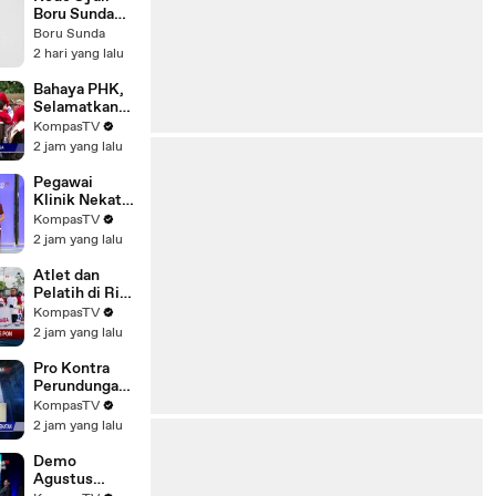
Timnas
Boru Sunda
Indonesia
Hari Kamis 6
Boru Sunda
Wajib
Agustus 2026
2 hari yang lalu
Waspada
#paktuntung
Bahaya PHK,
Selamatkan
Hak Pekerja! |
KompasTV
SAPA WARGA
2 jam yang lalu
Pegawai
Klinik Nekat
Curi Kursi
KompasTV
Besi Pemkot
2 jam yang lalu
Surabaya
dengan
Atlet dan
Ambulans |
Pelatih di Riau
BERITA
Tuntut
KompasTV
UTAMA
Pemprov
2 jam yang lalu
Bayar Bonus
PON dan
Pro Kontra
Peparnas
Perundungan
2024 |
Nakes kepada
KompasTV
BERITA
Pasien BPJS
2 jam yang lalu
UTAMA
yang Viral,
Apa
Demo
Penyebabnya
Agustus
? |PAROSOT