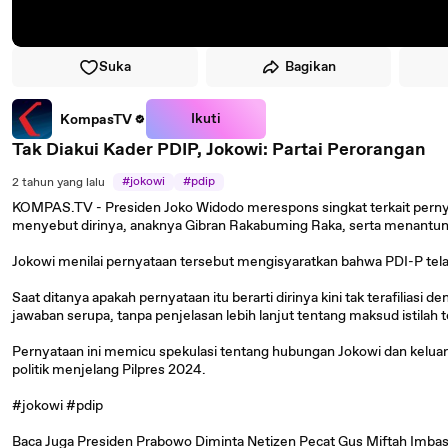
Suka
Bagikan
Ikuti
KompasTV
Tak Diakui Kader PDIP, Jokowi: Partai Perorangan
#jokowi
#pdip
2 tahun yang lalu
KOMPAS.TV - Presiden Joko Widodo merespons singkat terkait pernya
menyebut dirinya, anaknya Gibran Rakabuming Raka, serta menantuny
Jokowi menilai pernyataan tersebut mengisyaratkan bahwa PDI-P tela
Saat ditanya apakah pernyataan itu berarti dirinya kini tak terafiliasi 
jawaban serupa, tanpa penjelasan lebih lanjut tentang maksud istilah 
Pernyataan ini memicu spekulasi tentang hubungan Jokowi dan kelua
politik menjelang Pilpres 2024.
#jokowi #pdip
Baca Juga Presiden Prabowo Diminta Netizen Pecat Gus Miftah Imbas V