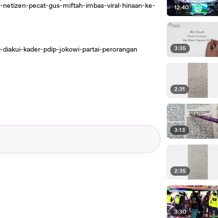
netizen-pecat-gus-miftah-imbas-viral-hinaan-ke-
12:40
3:35
ak-diakui-kader-pdip-jokowi-partai-perorangan
2:31
3:13
2:35
3:30