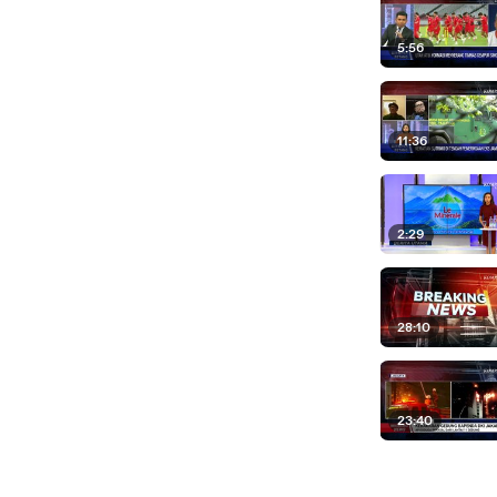
5:56
11:36
2:29
28:10
23:40