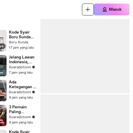
Masuk
Kode Syair
Boru Sunda
Hari Jumat 7
Boru Sunda
ya
Agustus 2026
17 jam yang lalu
#paktuntung
Jelang Lawan
Indonesia,
Pelatih
Suaradotcom
Singapura
7 jam yang lalu
Sebut
Mitchell
Ada
Baker Bukan
Ketegangan di
Ancaman
Ruang Ganti
Suaradotcom
Timnas
9 jam yang lalu
Indonesia
Jelang Lawan
3 Pemain
Singapura?
Paling
Herdman
Berbahaya
Suaradotcom
Bilang Begini
Singapura:
9 jam yang lalu
Statistik
Bicara,
Kode Syair