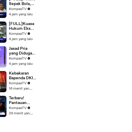
SAPA
Sepak Bola,
MALAM
Bung Gita
KompasTV
Baca Peluang
4 jam yang lalu
Indonesia
Kalahkan
[FULL]Kuasa
Singapura di
Hukum Eks
Piala AFF
Jampidsus
KompasTV
Soroti Kasus
4 jam yang lalu
Kematian
Sutrimo
Jasad Pria
Ditengah
yang Diduga
Pemeriksaan
Pemilik
KompasTV
Febrie
Konter HP
4 jam yang lalu
Adriansyah
Ditemukan
Tewas di
Kebakaran
Dalam Bagasi
Bapenda DKI
Mobil |
Jakarta: 20
KompasTV
BERITA
Mobil Damkar
16 menit yang lalu
UTAMA
Dikerahkan,
Api Diduga
Terbaru!
dari Lantai 11
Pantauan
Gedung
Udara
KompasTV
Kebakaran
29 menit yang lalu
Gedung
Bapenda DKI
Jakarta,
Pemadaman