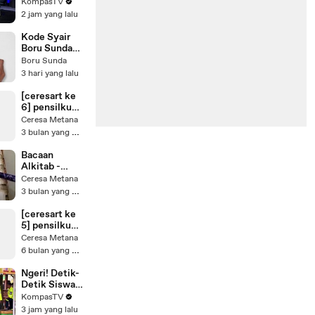
2026, Isu atau
KompasTV
Potensi?
2 jam yang lalu
Berbagai
Pihak Buka
Kode Syair
Suara |
Boru Sunda
PAROSOT
Hari Rabu 5
Boru Sunda
Agustus 2026
3 hari yang lalu
#paktuntung
[ceresart ke
6] pensilku
dan
Ceresa Metana
gambaranku
3 bulan yang lalu
Bacaan
Alkitab -
Peringatan
Ceresa Metana
terhadap
3 bulan yang lalu
penyembahan
berhala dan
[ceresart ke
ibadah yang
5] pensilku
sesat
dan
Ceresa Metana
gambaranku
6 bulan yang lalu
Ngeri! Detik-
Detik Siswa
14 Tahun
KompasTV
Lakukan
3 jam yang lalu