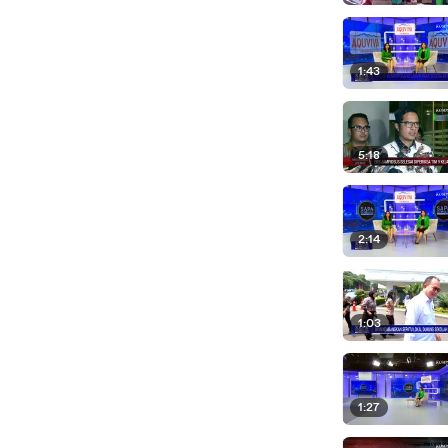
1:43
5:18
2:14
1:03
1:27