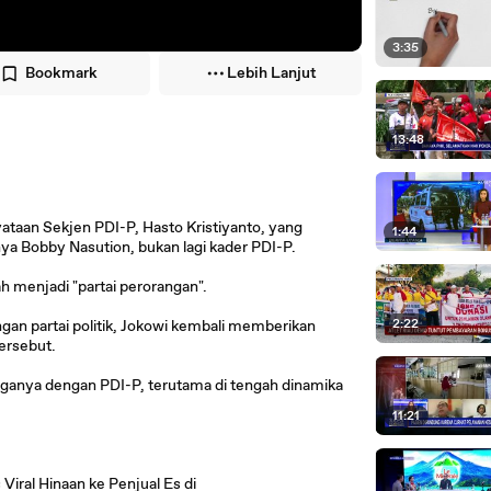
3:35
Bookmark
Lebih Lanjut
13:48
taan Sekjen PDI-P, Hasto Kristiyanto, yang
1:44
a Bobby Nasution, bukan lagi kader PDI-P.
h menjadi "partai perorangan".
2:22
dengan partai politik, Jokowi kembali memberikan
tersebut.
rganya dengan PDI-P, terutama di tengah dinamika
11:21
iral Hinaan ke Penjual Es di