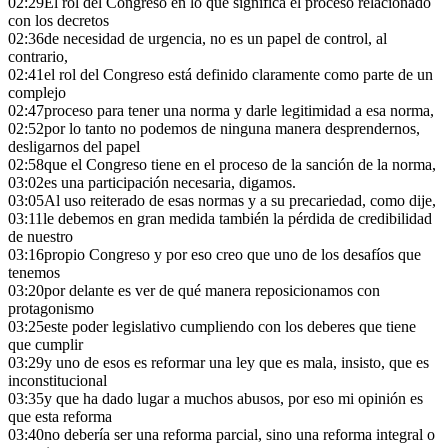
02:29
El rol del Congreso en lo que significa el proceso relacionado
con los decretos
02:36
de necesidad de urgencia, no es un papel de control, al
contrario,
02:41
el rol del Congreso está definido claramente como parte de un
complejo
02:47
proceso para tener una norma y darle legitimidad a esa norma,
02:52
por lo tanto no podemos de ninguna manera desprendernos,
desligarnos del papel
02:58
que el Congreso tiene en el proceso de la sanción de la norma,
03:02
es una participación necesaria, digamos.
03:05
Al uso reiterado de esas normas y a su precariedad, como dije,
03:11
le debemos en gran medida también la pérdida de credibilidad
de nuestro
03:16
propio Congreso y por eso creo que uno de los desafíos que
tenemos
03:20
por delante es ver de qué manera reposicionamos con
protagonismo
03:25
este poder legislativo cumpliendo con los deberes que tiene
que cumplir
03:29
y uno de esos es reformar una ley que es mala, insisto, que es
inconstitucional
03:35
y que ha dado lugar a muchos abusos, por eso mi opinión es
que esta reforma
03:40
no debería ser una reforma parcial, sino una reforma integral o