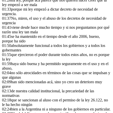
01:28
mi ley, porque acá parece que nos quieren hacer creer que la
ley empezó a ser mala
01:33
porque mi ley empezó a dictar decreto de necesidad de
urgencia.
01:37
No, miren, el uso y el abuso de los decretos de necesidad de
urgencia
01:41
viene desde hace mucho tiempo y si nos preguntamos por qué
razón una ley tan mala
01:45
se ha mantenido en el tiempo desde el año 2006, bueno,
porque ha sido
01:50
absolutamente funcional a todos los gobiernos y a todos los
gobernantes
01:55
que ejercieron el poder durante todos estos años, no es porque
la ley
01:59
haya sido buena y ha permitido seguramente en el uso y en el
abuso,
02:04
no sólo atrocidades en términos de las cosas que se impulsan y
que algunas
02:09
han sido mencionadas acá, sino yo creo un deterioro muy
grave
02:13
de nuestra calidad institucional, la precariedad de las
normativas
02:18
que se sancionan al aluso con el permiso de la ley 26.122, no
le ha hecho ningún
02:24
bien a la Argentina ni a ninguno de los gobiernos en particular.