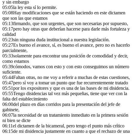
y sin embargo
05:05
la ley esta sí lo permite.
05:08
Hay modificaciones que se están haciendo en este dictamen
que son las que estamos
05:13
firmando, que son urgentes, que son necesarias por supuesto,
05:17
pero hay otras que deberían hacerse para darle más fortaleza y
calidad
05:23
sin ninguna duda institucional a nuestra legislación.
05:27
Es bueno el avance, sí, es bueno el avance, pero no es hacerlo
parcialmente,
05:33
solamente para encontrar una posición de comodidad y decir,
como estamos
05:39
cómodos, vamos con esto y con esto conseguimos un número
suficiente.
05:44
Faltan otras, no me voy a referir a muchas de estas cuestiones,
05:47
pero sí voy a tomar un punto que fue recurrentemente tratado
05:51
por los expositores y que es una de las bases de mi disidencia.
05:55
Tengo disidencias tal vez más pequeñas, tiene que ver con la
falta del establecimiento
06:00
del plazo en días corridos para la presentación del jefe de
gabinete,
06:07
la necesidad de un tratamiento inmediato en la primera sesión
ni bien se dicte
06:11
el dictamen de la bicameral, pero tengo el punto más crítico
06:15
de mi disidencia justamente en cuanto a que el rechazo de una