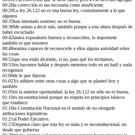
00:26
la corrección es tan necesaria como insuficiente.
00:29
La ley 26.122 no es una buena ley, contrariamente a lo que
algunos
00:35
han intentado sostener, no es buena.
00:38
Me animo a decir más, también porque a esta altura después de
haber escuchado
00:42
tantos expositores buenos y reconocidos, lo importante
también es que nosotros
00:48
seamos capaces de reconocerle a ellos alguna autoridad sobre
las cosas
00:52
que nos están diciendo, si no, para qué los invitamos,
00:55
los hacemos hablar y después metemos todo en un baúl y nada
recogemos
01:00
de lo que dijeron.
01:02
Yo adhiero entre otras cosas a algo que se planteó hoy y
también
01:05
en la anterior oportunidad, la ley 26.122 no sólo no es buena,
01:10
es inconstitucional porque no respeta los principios básicos
que establece
01:16
la Constitución Nacional en el sentido de no otorgarle
atribuciones legislativas
01:21
al Poder Ejecutivo.
01:23
Dejamos claro que esta ley es mala y es inconstitucional, no
desde que gobierna