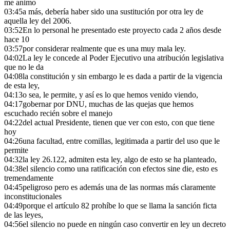
me animo
03:45
a más, debería haber sido una sustitución por otra ley de
aquella ley del 2006.
03:52
En lo personal he presentado este proyecto cada 2 años desde
hace 10
03:57
por considerar realmente que es una muy mala ley.
04:02
La ley le concede al Poder Ejecutivo una atribución legislativa
que no le da
04:08
la constitución y sin embargo le es dada a partir de la vigencia
de esta ley,
04:13
o sea, le permite, y así es lo que hemos venido viendo,
04:17
gobernar por DNU, muchas de las quejas que hemos
escuchado recién sobre el manejo
04:22
del actual Presidente, tienen que ver con esto, con que tiene
hoy
04:26
una facultad, entre comillas, legitimada a partir del uso que le
permite
04:32
la ley 26.122, admiten esta ley, algo de esto se ha planteado,
04:38
el silencio como una ratificación con efectos sine die, esto es
tremendamente
04:45
peligroso pero es además una de las normas más claramente
inconstitucionales
04:49
porque el artículo 82 prohíbe lo que se llama la sanción ficta
de las leyes,
04:56
el silencio no puede en ningún caso convertir en ley un decreto