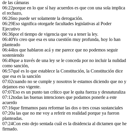
de las cámaras
06:22
porque en lo que sí hay acuerdos es que con una sola implica
el rechazo,
06:26
no puede ser solamente la derogación.
06:29
Eso significa otorgarle facultades legislativas al Poder
Ejecutivo
06:36
por el tiempo de vigencia que va a tener la ley.
06:40
Yo creo que esa es una cuestión muy profunda, hoy lo han
planteado
06:44
los que hablaron acá y me parece que no podemos seguir
sosteniendo
06:49
que a través de una ley se le conceda por no incluir la nulidad
como sanción,
06:57
qué es lo que establece la Constitución, la Constitución dice
que esa es la sanción
07:02
cuando no se cumple y nosotros le estamos diciendo que no y
dejamos eso vigente.
07:07
Eso es un punto tan crítico que le quita fuerza y desnaturaliza
07:12
todas las buenas intenciones que podamos ponerle a este
acuerdo
07:16
que firmamos para reformar las dos o tres cosas sustanciales
07:20
a las que no me voy a referir en realidad porque ya fueron
planteadas.
07:24
Con esto dejo sentada cuál es la disidencia al dictamen que he
firmado.