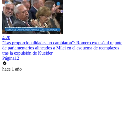
4:20
"Las proporcionalidades no cambiaron": Romero excusó al rejunte
de parlamentarios alineados a Milei en el esquema de reemplazos
tras la expulsión de Kueider
Página12
hace 1 año