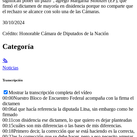
significan poner un plazo", agregó Margarita Stolbizer (EF), que
firmó el dictamen de mayoría en disidencia porque no comparte que
el rechazo se alcance con solo una de las Cámaras.
30/10/2024
Crédito: Honorable Cámara de Diputados de la Nación
Categoría
🗞
Noticias
Transcripción
Mostrar la transcripción completa del vídeo
00:00
Nuestro Bloco de Encuentro Federal acompaña con la firma el
dictamen
00:06
al que hacía referencia la diputada Litsa, sin embargo como he
firmado
00:11
con disidencia ese dictamen, lo que quiero es dejar planteadas
00:15
cuáles son mis diferencias o las bases de mis diferencias.
00:18
Primero decir, la corrección que se está haciendo es la correcta,
00:22
es la corrección que se debe hacer, pero a eso necesito agregar,