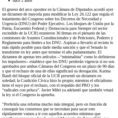
hace 2 años
El grueso del arco opositor en la Cámara de Diputados acordó ayer
un dictamen de mayoría para modificar la Ley 26.122 que regula el
tratamiento del Congreso sobre los Decretos de Necesidad y
Urgencia (DNU) del Poder Ejecutivo. Los bloques de Unión por la
Patria, Encuentro Federal y Democracia para Siempre (el sector
escindido de la UCR) reunieron 36 firmas en el plenario de las
comisiones de Asuntos Constitucionales y de Peticiones, Poderes y
Reglamento para límites a los DNU. Aspiran a llevarlo al recinto lo
más rápido posible para darle media sanción y que el Senado lo
transforme en ley antes que termine el año parlamentario. El
dictamen de apenas tres artículos --“minimalista” como lo definieron
los impulsores-- establece que los DNU perderán vigencia si no son
aprobados por ambas Cámaras del Congreso en un plazo de 90 días
y que el rechazo de una de ellas significará su derogación. Karina
Banfi del bloque oficial de la UCR presentó un dictamen en
soledad; la Coalición Cívica hizo lo propio; mientras el oficialismo
tiene el suyo por el rechazo, con el respaldo del PRO y los
“radicales con peluca”. Javier Milei ya adelantó que también vetará
la ley si el Congreso la aprueba.
"Preferiría una reforma mucho más integral, pero en función de
conseguir los consensos que se necesitan para sacar esto
rápidamente vamos a ir con aquellos acuerdos mínimos que