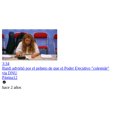
3:34
Banfi advirtió por el peligro de que el Poder Ejecutivo "colegisle"
via DNU
Página12
hace 2 años