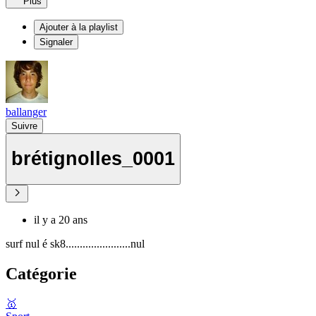
Plus
Ajouter à la playlist
Signaler
ballanger
Suivre
brétignolles_0001
il y a 20 ans
surf nul é sk8.......................nul
Catégorie
🥇