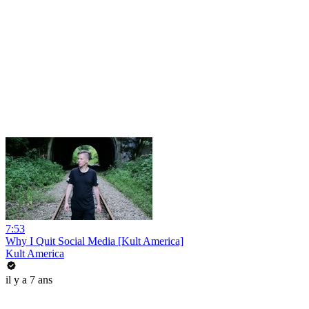
7:53
Why I Quit Social Media [Kult America]
Kult America
il y a 7 ans