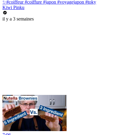
✨#coiffeur #coiffure #japon #voyagejapon #toky
Kiwi Pinku
il y a 3 semaines
7:06