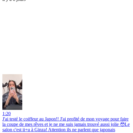
1:20
J'ai testé le coiffeur au Japon!! J'ai profité de mon voyage pour faire
la coupe de mes rêves et je ne me suis jamais trouvé aussi jolie 🥹Le
salon c'est ii+u à Ginza! Attention ils ne parlent que japonais