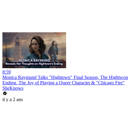
8:59
Monica Raymund Talks "Hightown" Final Season, The Hightwon
Ending, The Joy of Playing a Queer Character & "Chicago Fire"
SheKnows
il y a 2 ans