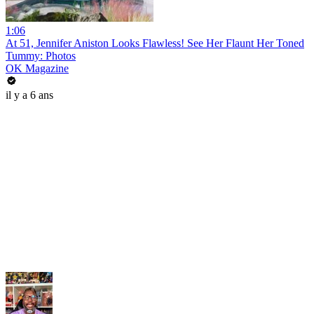
1:06
At 51, Jennifer Aniston Looks Flawless! See Her Flaunt Her Toned
Tummy: Photos
OK Magazine
il y a 6 ans