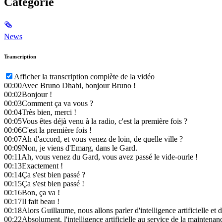
Catégorie
🗞
News
Transcription
Afficher la transcription complète de la vidéo
00:00
Avec Bruno Dhabi, bonjour Bruno !
00:02
Bonjour !
00:03
Comment ça va vous ?
00:04
Très bien, merci !
00:05
Vous êtes déjà venu à la radio, c'est la première fois ?
00:06
C'est la première fois !
00:07
Ah d'accord, et vous venez de loin, de quelle ville ?
00:09
Non, je viens d'Emarg, dans le Gard.
00:11
Ah, vous venez du Gard, vous avez passé le vide-ourle !
00:13
Exactement !
00:14
Ça s'est bien passé ?
00:15
Ça s'est bien passé !
00:16
Bon, ça va !
00:17
Il fait beau !
00:18
Alors Guillaume, nous allons parler d'intelligence artificielle et 
00:22
Absolument, l'intelligence artificielle au service de la maintenan