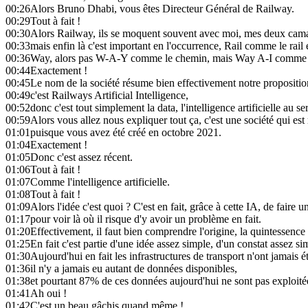
00:26
Alors Bruno Dhabi, vous êtes Directeur Général de Railway.
00:29
Tout à fait !
00:30
Alors Railway, ils se moquent souvent avec moi, mes deux camara
00:33
mais enfin là c'est important en l'occurrence, Rail comme le rail 
00:36
Way, alors pas W-A-Y comme le chemin, mais Way A-I comme inte
00:44
Exactement !
00:45
Le nom de la société résume bien effectivement notre propositio
00:49
c'est Railways Artificial Intelligence,
00:52
donc c'est tout simplement la data, l'intelligence artificielle au s
00:59
Alors vous allez nous expliquer tout ça, c'est une société qui est
01:01
puisque vous avez été créé en octobre 2021.
01:04
Exactement !
01:05
Donc c'est assez récent.
01:06
Tout à fait !
01:07
Comme l'intelligence artificielle.
01:08
Tout à fait !
01:09
Alors l'idée c'est quoi ? C'est en fait, grâce à cette IA, de faire u
01:17
pour voir là où il risque d'y avoir un problème en fait.
01:20
Effectivement, il faut bien comprendre l'origine, la quintessence 
01:25
En fait c'est partie d'une idée assez simple, d'un constat assez s
01:30
Aujourd'hui en fait les infrastructures de transport n'ont jamais 
01:36
il n'y a jamais eu autant de données disponibles,
01:38
et pourtant 87% de ces données aujourd'hui ne sont pas exploité
01:41
Ah oui !
01:42
C'est un beau gâchis quand même !