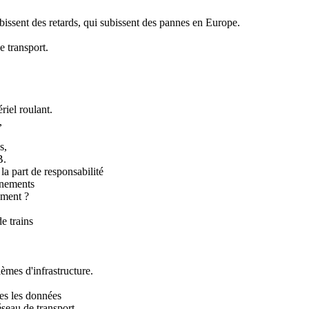
issent des retards, qui subissent des pannes en Europe.
e transport.
ériel roulant.
,
s,
B.
la part de responsabilité
onnements
ement ?
de trains
lèmes d'infrastructure.
tes les données
éseau de transport.