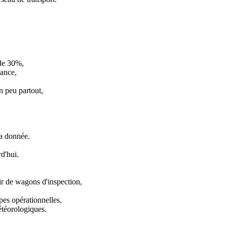
 de 30%,
lance,
n peu partout,
la donnée.
d'hui.
ir de wagons d'inspection,
pes opérationnelles,
téorologiques.