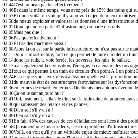
01:44
C'est un beau gâchis effectivement !
01:46
Et dans le même temps, vous avez près de 15% des trains qui sub
01:53
Et donc voilà, on voit qu'il y a un vrai enjeu de mieux maîtriser,
01:58
de mieux exploiter et valoriser les données d'une infrastructure d
02:02
Donc quand on parle d'infrastructure, on parle des rails.
02:05
Mais pas que !
02:06
Pas que effectivement !
02:07
Et t'as des machines aussi !
02:08
Alors là on est sur la partie infrastructure, on n'est pas sur le mat
02:11
Donc l'infrastructure, tout ce qui permet de faire circuler un train
02:14
donc les rails, la voie ferrée, les traverses, les rails, le ballast,
02:17
mais également la civilisation, l'énergie, la caténaire, les ouvrage
02:21
tout ce qui permet à un train de circuler d'un point A à un point 
02:24
Est-ce que vous avez réussi à évaluer quelle est la proportion ou 
02:31
du mauvais état de ces structures ferroviaires sur les dysfoncti
02:36
en termes de retard, en termes d'incidents mécaniques éventuell
02:40
Ça on le sait aujourd'hui !
02:41
Oui, justement, j'allais le dire, sur la quinzaine de pourcentages 
02:46
qui subissent des retards et des pannes,
02:48
Dieu sait s'il y en a !
02:49
Dieu sait s'il y en a !
02:51
En fait, 45% des causes de ces défaillances sont liées à des prob
02:58
Quasiment une fois sur deux, c'est un problème d'infrastructure.
03:00
Voilà, on voit qu'il y a un véritable enjeu de mieux maîtriser tou
03:04
qui sont disponibles aujourd'hui sur l'état des composants d'un r