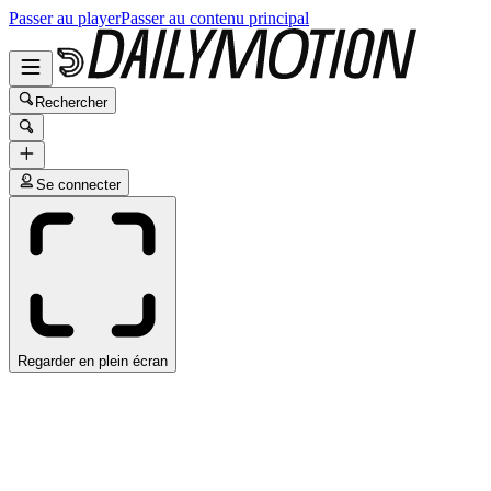
Passer au player
Passer au contenu principal
Rechercher
Se connecter
Regarder en plein écran