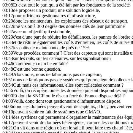
03:08
Et c'est tout le pari qui a été fait par les fondateurs de la société
03:13
de proposer un produit, une solution logicielle,
03:17
pour offrir aux gestionnaires d'infrastructure,
03:20
donc les mainteneurs, les exploitants des réseaux de transport,
03:22
une vision à 360 degrés des données clés de leur patrimoine
03:27
avec un objectif qui est double,
03:29
c'est d'une part de réduire les défaillances, les pannes de l'ordre
03:33
et de réduire également les coûts d'entretien, les coûts de surveil
03:37
les coûts de maintenance de près de 15%.
03:39
Vous procédez comment ? C'est des capteurs qui sont installés u
03:43
sur les rails, sur les caténaires, sur les signalisations ?
03:46
Comment ça marche en fait ?
03:48
C'est une bonne question.
03:49
Alors nous, nous ne fabriquons pas de capteurs,
03:51
nous ne fabriquons pas de systèmes qui permettent de collecter 
03:54
Oui, mais ces informations, elles sont collectées comment ?
03:56
Voilà, on récupère toutes les données qui sont disponibles aujour
04:00
Et dont la SNCF ou le réseau ferré de France dispose déjà ?
04:03
Voilà, donc dont tout gestionnaire d'infrastructure dispose,
04:06
donc ces données peuvent venir de capteurs, d'IoT, peuvent ven
04:10
peuvent venir en fait de systèmes type GMAO,
04:14
des systèmes qui permettent d'organiser la maintenance des équi
04:17
peuvent venir de données hétérogènes, comme les conditions mé
04:21
On vit dans une région où on le sait, il peut faire très chaud l'été,