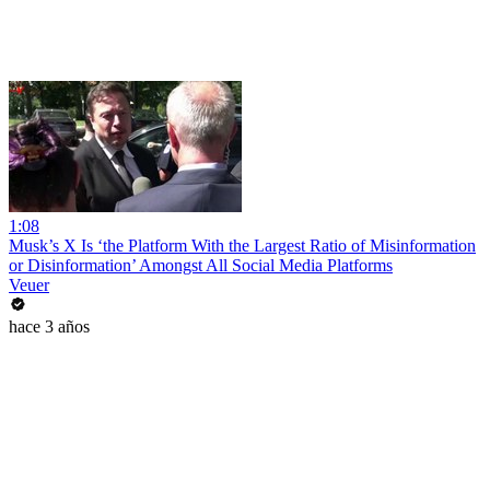
1:08
Musk’s X Is ‘the Platform With the Largest Ratio of Misinformation
or Disinformation’ Amongst All Social Media Platforms
Veuer
hace 3 años