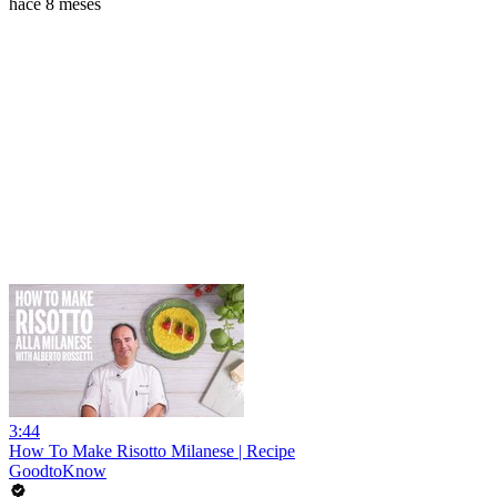
hace 8 meses
3:44
How To Make Risotto Milanese | Recipe
GoodtoKnow