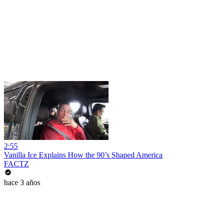
2:55
Vanilla Ice Explains How the 90’s Shaped America
FACTZ
hace 3 años