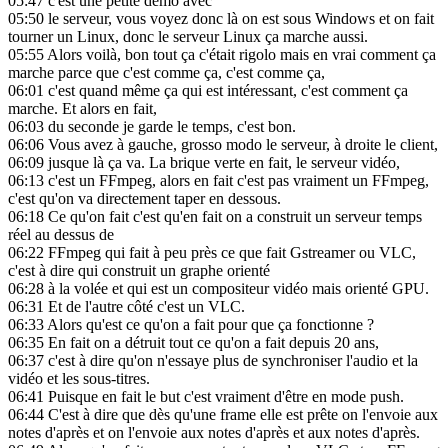
05:47
c'est une petite démo avec
05:50
le serveur, vous voyez donc là on est sous Windows et on fait
tourner un Linux, donc le serveur Linux ça marche aussi.
05:55
Alors voilà, bon tout ça c'était rigolo mais en vrai comment ça
marche parce que c'est comme ça, c'est comme ça,
06:01
c'est quand même ça qui est intéressant, c'est comment ça
marche. Et alors en fait,
06:03
du seconde je garde le temps, c'est bon.
06:06
Vous avez à gauche, grosso modo le serveur, à droite le client,
06:09
jusque là ça va. La brique verte en fait, le serveur vidéo,
06:13
c'est un FFmpeg, alors en fait c'est pas vraiment un FFmpeg,
c'est qu'on va directement taper en dessous.
06:18
Ce qu'on fait c'est qu'en fait on a construit un serveur temps
réel au dessus de
06:22
FFmpeg qui fait à peu près ce que fait Gstreamer ou VLC,
c'est à dire qui construit un graphe orienté
06:28
à la volée et qui est un compositeur vidéo mais orienté GPU.
06:31
Et de l'autre côté c'est un VLC.
06:33
Alors qu'est ce qu'on a fait pour que ça fonctionne ?
06:35
En fait on a détruit tout ce qu'on a fait depuis 20 ans,
06:37
c'est à dire qu'on n'essaye plus de synchroniser l'audio et la
vidéo et les sous-titres.
06:41
Puisque en fait le but c'est vraiment d'être en mode push.
06:44
C'est à dire que dès qu'une frame elle est prête on l'envoie aux
notes d'après et on l'envoie aux notes d'après et aux notes d'après.