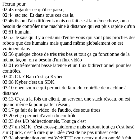
l'écran pour
02:43
regarder ce qu'il se passe,
02:44
etc etc. Et dans tous ces cas là,
02:46
ils ont l'air différents mais en fait c'est la même chose, on a
besoin de contrôler une machine à distance qui est plus rapide qu'un
02:51
humain.
02:52
Je sais qu'il y a certains d'entre vous qui sont plus proches des
robots que des humains mais quand même globalement on est
vraiment dans
02:56
quelque chose de très très bas et tout ça ça fonctionne de la
même façon, on a besoin d'un flux vidéo
03:01
extrêmement basse latence et un flux bidirectionnel pour les
contrôles.
03:05
Ok ? Bah c'est ça Kyber.
03:08
Kyber c'est un SDK
03:10
open source qui permet de faire du contrôle de machine à
distance.
03:13
C'est à la fois un client, un serveur, une stack réseau, on est
quand même là pour parler réseau,
03:17
ça fait de la vidéo, de l'audio, des sous titres
03:20
et ça permet d'avoir du contrôle
03:23
des I/O bidirectionnels. Tout ça c'est
03:27
un SDK, c'est cross-plateforme mais surtout tout ça c'est basé
sur Quick, c'est à dire que l'idée c'est de ne pas utiliser cette
03:34
abomination qui est WebRTC pour ceux qui en ont déjà fait