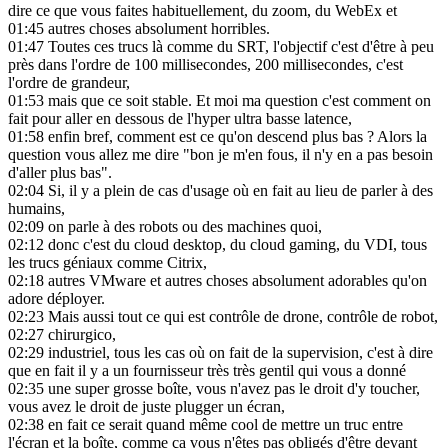
dire ce que vous faites habituellement, du zoom, du WebEx et
01:45
autres choses absolument horribles.
01:47
Toutes ces trucs là comme du SRT, l'objectif c'est d'être à peu
près dans l'ordre de 100 millisecondes, 200 millisecondes, c'est
l'ordre de grandeur,
01:53
mais que ce soit stable. Et moi ma question c'est comment on
fait pour aller en dessous de l'hyper ultra basse latence,
01:58
enfin bref, comment est ce qu'on descend plus bas ? Alors la
question vous allez me dire "bon je m'en fous, il n'y en a pas besoin
d'aller plus bas".
02:04
Si, il y a plein de cas d'usage où en fait au lieu de parler à des
humains,
02:09
on parle à des robots ou des machines quoi,
02:12
donc c'est du cloud desktop, du cloud gaming, du VDI, tous
les trucs géniaux comme Citrix,
02:18
autres VMware et autres choses absolument adorables qu'on
adore déployer.
02:23
Mais aussi tout ce qui est contrôle de drone, contrôle de robot,
02:27
chirurgico,
02:29
industriel, tous les cas où on fait de la supervision, c'est à dire
que en fait il y a un fournisseur très très gentil qui vous a donné
02:35
une super grosse boîte, vous n'avez pas le droit d'y toucher,
vous avez le droit de juste plugger un écran,
02:38
en fait ce serait quand même cool de mettre un truc entre
l'écran et la boîte, comme ça vous n'êtes pas obligés d'être devant