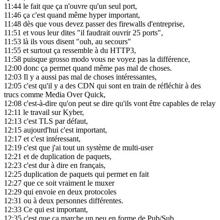
11:44
le fait que ça n'ouvre qu'un seul port,
11:46
ça c'est quand même hyper important,
11:48
dès que vous devez passer des firewalls d'entreprise,
11:51
et vous leur dites "il faudrait ouvrir 25 ports",
11:53
là ils vous disent "ouh, au secours"
11:55
et surtout ça ressemble à du HTTP3,
11:58
puisque grosso modo vous ne voyez pas la différence,
12:00
donc ça permet quand même pas mal de choses.
12:03
Il y a aussi pas mal de choses intéressantes,
12:05
c'est qu'il y a des CDN qui sont en train de réfléchir à des
trucs comme Media Over Quick,
12:08
c'est-à-dire qu'on peut se dire qu'ils vont être capables de relay
12:11
le travail sur Kyber,
12:13
c'est TLS par défaut,
12:15
aujourd'hui c'est important,
12:17
et c'est intéressant,
12:19
c'est que j'ai tout un système de multi-user
12:21
et de duplication de paquets,
12:23
c'est dur à dire en français,
12:25
duplication de paquets qui permet en fait
12:27
que ce soit vraiment le muxer
12:29
qui envoie en deux protocoles
12:31
ou à deux personnes différentes.
12:33
Ce qui est important,
12:35
c'est que ça marche un peu en forme de Pub/Sub,