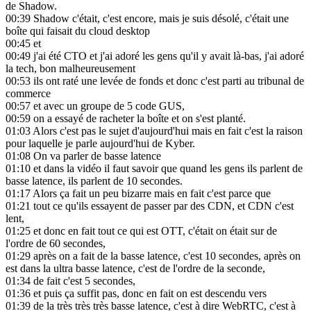
de Shadow.
00:39
Shadow c'était, c'est encore, mais je suis désolé, c'était une
boîte qui faisait du cloud desktop
00:45
et
00:49
j'ai été CTO et j'ai adoré les gens qu'il y avait là-bas, j'ai adoré
la tech, bon malheureusement
00:53
ils ont raté une levée de fonds et donc c'est parti au tribunal de
commerce
00:57
et avec un groupe de 5 code GUS,
00:59
on a essayé de racheter la boîte et on s'est planté.
01:03
Alors c'est pas le sujet d'aujourd'hui mais en fait c'est la raison
pour laquelle je parle aujourd'hui de Kyber.
01:08
On va parler de basse latence
01:10
et dans la vidéo il faut savoir que quand les gens ils parlent de
basse latence, ils parlent de 10 secondes.
01:17
Alors ça fait un peu bizarre mais en fait c'est parce que
01:21
tout ce qu'ils essayent de passer par des CDN, et CDN c'est
lent,
01:25
et donc en fait tout ce qui est OTT, c'était on était sur de
l'ordre de 60 secondes,
01:29
après on a fait de la basse latence, c'est 10 secondes, après on
est dans la ultra basse latence, c'est de l'ordre de la seconde,
01:34
de fait c'est 5 secondes,
01:36
et puis ça suffit pas, donc en fait on est descendu vers
01:39
de la très très très basse latence, c'est à dire WebRTC, c'est à