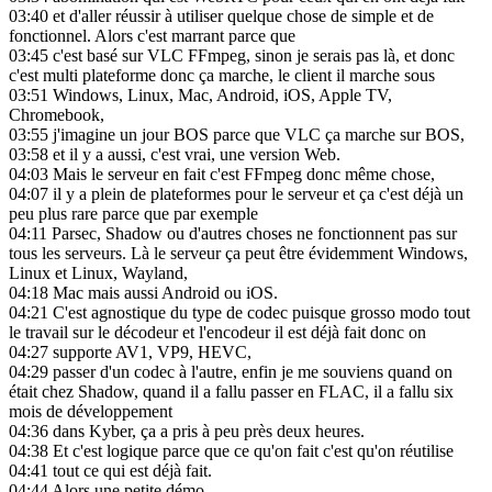
03:40
et d'aller réussir à utiliser quelque chose de simple et de
fonctionnel. Alors c'est marrant parce que
03:45
c'est basé sur VLC FFmpeg, sinon je serais pas là, et donc
c'est multi plateforme donc ça marche, le client il marche sous
03:51
Windows, Linux, Mac, Android, iOS, Apple TV,
Chromebook,
03:55
j'imagine un jour BOS parce que VLC ça marche sur BOS,
03:58
et il y a aussi, c'est vrai, une version Web.
04:03
Mais le serveur en fait c'est FFmpeg donc même chose,
04:07
il y a plein de plateformes pour le serveur et ça c'est déjà un
peu plus rare parce que par exemple
04:11
Parsec, Shadow ou d'autres choses ne fonctionnent pas sur
tous les serveurs. Là le serveur ça peut être évidemment Windows,
Linux et Linux, Wayland,
04:18
Mac mais aussi Android ou iOS.
04:21
C'est agnostique du type de codec puisque grosso modo tout
le travail sur le décodeur et l'encodeur il est déjà fait donc on
04:27
supporte AV1, VP9, HEVC,
04:29
passer d'un codec à l'autre, enfin je me souviens quand on
était chez Shadow, quand il a fallu passer en FLAC, il a fallu six
mois de développement
04:36
dans Kyber, ça a pris à peu près deux heures.
04:38
Et c'est logique parce que ce qu'on fait c'est qu'on réutilise
04:41
tout ce qui est déjà fait.
04:44
Alors une petite démo