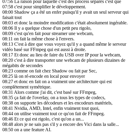
07:56
La raison pour laquelle c'est des process séparés c'est que
07:58
c'est pour simplifier le développement.
08:00
Shadow ça a été un enfer puisqu'il y avait un seul serveur qui
faisait tout
08:03
et donc la moindre modification c'était absolument ingérable.
08:06
Il y a quelque chose d'un petit peu rigolo,
08:09
c'est qu'en fait pour streamer une webcam,
08:11
on fait la même chose à l'envers.
08:13
C'est à dire que vous voyez qu'il y a quand même le serveur
vidéo basé sur FFmpeg qui est aussi à droite.
08:17
Et donc au lieu de faire du USB over IP pour la webcam,
08:20
c'est à dire transporter une webcam de plusieurs dizaines de
mégabits de secondes
08:23
comme on fait chez Shadow ou fait par Sec,
08:25
là on ré-encode en local pour envoyer
08:27
et donc en fait on a vraiment une architecture qui est
complètement symétrique.
08:31
Alors comme j'ai dit, c'est basé sur FFmpeg,
08:35
ça fait de l'overlay, on a tous les types de codecs,
08:38
on supporte les décodeurs et les encodeurs matériels,
08:41
Nvidia, AMD, Intel, enfin vraiment tout quoi,
08:44
on utilise vraiment tout ce qu'on fait de FFmpeg.
08:46
Et ce qui est rigolo, c'est qu'on a un...
08:48
alors je ne sais pas s'il y a encore des Vici dans la salle...
08:50
on a une feature AI.