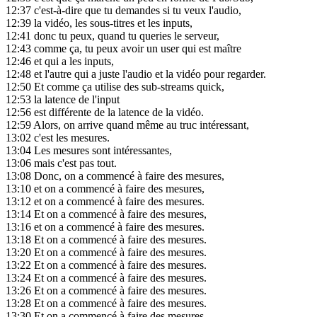
12:37
c'est-à-dire que tu demandes si tu veux l'audio,
12:39
la vidéo, les sous-titres et les inputs,
12:41
donc tu peux, quand tu queries le serveur,
12:43
comme ça, tu peux avoir un user qui est maître
12:46
et qui a les inputs,
12:48
et l'autre qui a juste l'audio et la vidéo pour regarder.
12:50
Et comme ça utilise des sub-streams quick,
12:53
la latence de l'input
12:56
est différente de la latence de la vidéo.
12:59
Alors, on arrive quand même au truc intéressant,
13:02
c'est les mesures.
13:04
Les mesures sont intéressantes,
13:06
mais c'est pas tout.
13:08
Donc, on a commencé à faire des mesures,
13:10
et on a commencé à faire des mesures,
13:12
et on a commencé à faire des mesures.
13:14
Et on a commencé à faire des mesures,
13:16
et on a commencé à faire des mesures.
13:18
Et on a commencé à faire des mesures.
13:20
Et on a commencé à faire des mesures.
13:22
Et on a commencé à faire des mesures.
13:24
Et on a commencé à faire des mesures.
13:26
Et on a commencé à faire des mesures.
13:28
Et on a commencé à faire des mesures.
13:30
Et on a commencé à faire des mesures.