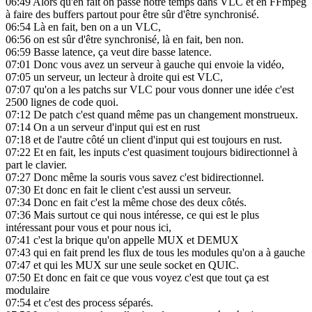
06:49
Alors qu'en fait on passe notre temps dans VLC et en FFmpeg
à faire des buffers partout pour être sûr d'être synchronisé.
06:54
Là en fait, ben on a un VLC,
06:56
on est sûr d'être synchronisé, là en fait, ben non.
06:59
Basse latence, ça veut dire basse latence.
07:01
Donc vous avez un serveur à gauche qui envoie la vidéo,
07:05
un serveur, un lecteur à droite qui est VLC,
07:07
qu'on a les patchs sur VLC pour vous donner une idée c'est
2500 lignes de code quoi.
07:12
De patch c'est quand même pas un changement monstrueux.
07:14
On a un serveur d'input qui est en rust
07:18
et de l'autre côté un client d'input qui est toujours en rust.
07:22
Et en fait, les inputs c'est quasiment toujours bidirectionnel à
part le clavier.
07:27
Donc même la souris vous savez c'est bidirectionnel.
07:30
Et donc en fait le client c'est aussi un serveur.
07:34
Donc en fait c'est la même chose des deux côtés.
07:36
Mais surtout ce qui nous intéresse, ce qui est le plus
intéressant pour vous et pour nous ici,
07:41
c'est la brique qu'on appelle MUX et DEMUX
07:43
qui en fait prend les flux de tous les modules qu'on a à gauche
07:47
et qui les MUX sur une seule socket en QUIC.
07:50
Et donc en fait ce que vous voyez c'est que tout ça est
modulaire
07:54
et c'est des process séparés.