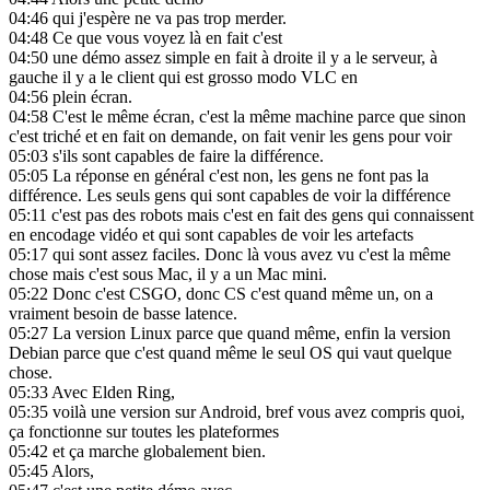
04:46
qui j'espère ne va pas trop merder.
04:48
Ce que vous voyez là en fait c'est
04:50
une démo assez simple en fait à droite il y a le serveur, à
gauche il y a le client qui est grosso modo VLC en
04:56
plein écran.
04:58
C'est le même écran, c'est la même machine parce que sinon
c'est triché et en fait on demande, on fait venir les gens pour voir
05:03
s'ils sont capables de faire la différence.
05:05
La réponse en général c'est non, les gens ne font pas la
différence. Les seuls gens qui sont capables de voir la différence
05:11
c'est pas des robots mais c'est en fait des gens qui connaissent
en encodage vidéo et qui sont capables de voir les artefacts
05:17
qui sont assez faciles. Donc là vous avez vu c'est la même
chose mais c'est sous Mac, il y a un Mac mini.
05:22
Donc c'est CSGO, donc CS c'est quand même un, on a
vraiment besoin de basse latence.
05:27
La version Linux parce que quand même, enfin la version
Debian parce que c'est quand même le seul OS qui vaut quelque
chose.
05:33
Avec Elden Ring,
05:35
voilà une version sur Android, bref vous avez compris quoi,
ça fonctionne sur toutes les plateformes
05:42
et ça marche globalement bien.
05:45
Alors,