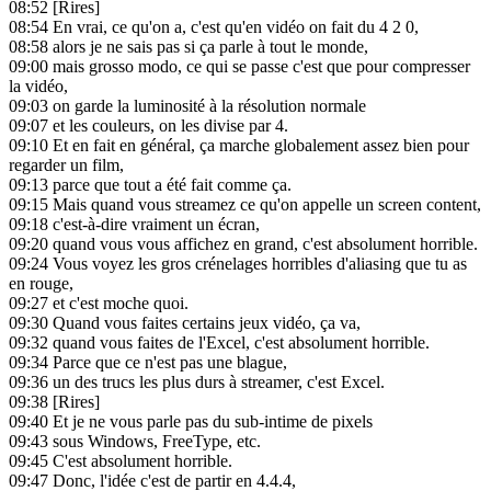
08:52
[Rires]
08:54
En vrai, ce qu'on a, c'est qu'en vidéo on fait du 4 2 0,
08:58
alors je ne sais pas si ça parle à tout le monde,
09:00
mais grosso modo, ce qui se passe c'est que pour compresser
la vidéo,
09:03
on garde la luminosité à la résolution normale
09:07
et les couleurs, on les divise par 4.
09:10
Et en fait en général, ça marche globalement assez bien pour
regarder un film,
09:13
parce que tout a été fait comme ça.
09:15
Mais quand vous streamez ce qu'on appelle un screen content,
09:18
c'est-à-dire vraiment un écran,
09:20
quand vous vous affichez en grand, c'est absolument horrible.
09:24
Vous voyez les gros crénelages horribles d'aliasing que tu as
en rouge,
09:27
et c'est moche quoi.
09:30
Quand vous faites certains jeux vidéo, ça va,
09:32
quand vous faites de l'Excel, c'est absolument horrible.
09:34
Parce que ce n'est pas une blague,
09:36
un des trucs les plus durs à streamer, c'est Excel.
09:38
[Rires]
09:40
Et je ne vous parle pas du sub-intime de pixels
09:43
sous Windows, FreeType, etc.
09:45
C'est absolument horrible.
09:47
Donc, l'idée c'est de partir en 4.4.4,