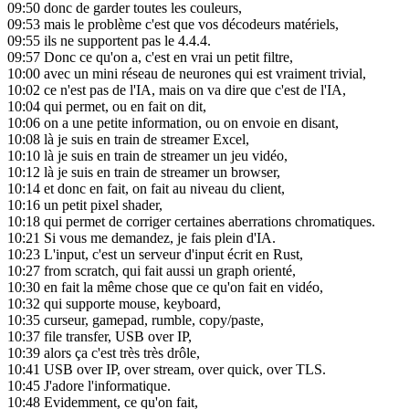
09:50
donc de garder toutes les couleurs,
09:53
mais le problème c'est que vos décodeurs matériels,
09:55
ils ne supportent pas le 4.4.4.
09:57
Donc ce qu'on a, c'est en vrai un petit filtre,
10:00
avec un mini réseau de neurones qui est vraiment trivial,
10:02
ce n'est pas de l'IA, mais on va dire que c'est de l'IA,
10:04
qui permet, ou en fait on dit,
10:06
on a une petite information, ou on envoie en disant,
10:08
là je suis en train de streamer Excel,
10:10
là je suis en train de streamer un jeu vidéo,
10:12
là je suis en train de streamer un browser,
10:14
et donc en fait, on fait au niveau du client,
10:16
un petit pixel shader,
10:18
qui permet de corriger certaines aberrations chromatiques.
10:21
Si vous me demandez, je fais plein d'IA.
10:23
L'input, c'est un serveur d'input écrit en Rust,
10:27
from scratch, qui fait aussi un graph orienté,
10:30
en fait la même chose que ce qu'on fait en vidéo,
10:32
qui supporte mouse, keyboard,
10:35
curseur, gamepad, rumble, copy/paste,
10:37
file transfer, USB over IP,
10:39
alors ça c'est très très drôle,
10:41
USB over IP, over stream, over quick, over TLS.
10:45
J'adore l'informatique.
10:48
Evidemment, ce qu'on fait,