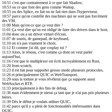
10:51
c'est que contrairement à ce que fait Shadow,
10:53
ou ce que font des gens comme Waitop,
10:55
ou des Splice, en fait on ne fait rien dans l'hyperviseur,
10:57
parce qu'on contrôle des machines qui ne sont pas forcément
des VM.
11:00
Mais qu'est-ce que ça veut dire ?
11:01
Ça veut dire qu'on est obligé de faire des drivers dans le host,
11:04
donc on a un driver virtuel d'écran,
11:07
de souris, de gamepad, de keyboard,
11:10
on n'a pas vraiment le choix.
11:12
Et comme j'ai dit, que cosplay toi ?
11:13
Alors, le réseau, c'est comme ça dont on veut parler
aujourd'hui,
11:16
c'est que le multiplexer est écrit incroyablement en Rust,
11:20
from scratch,
11:23
il est fait pour supporter grosso modo plusieurs protocoles,
11:26
et principalement QUIC et WebTransport,
11:29
sous la torture je vous révélerai que ça supporte aussi
WebSocket et RTP,
11:33
principalement à des fins de debug,
11:36
mais évidemment je nierai ça tant que je n'ai pas pris plusieurs
bières.
11:39
Dès le début je voulais utiliser QUIC,
11:42
parce qu'il y a plein de fonctionnalités intéressantes dans
QUIC,