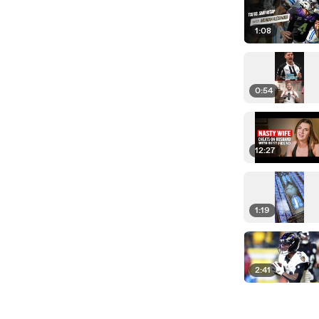
1:08
0:54
12:27
1:19
2:41