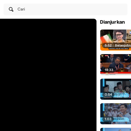
Cari
Dianjurkan
5:52
|
Selanjutn
18:33
0:54
1:03