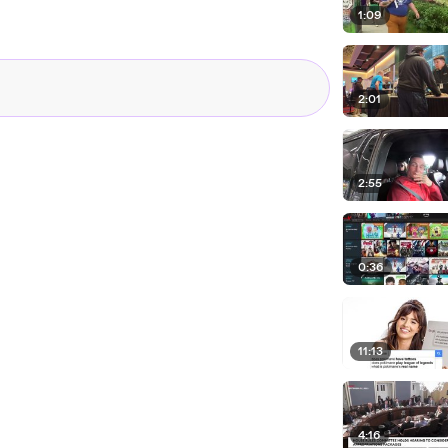
1:09
2:01
2:55
0:36
11:13
4:16