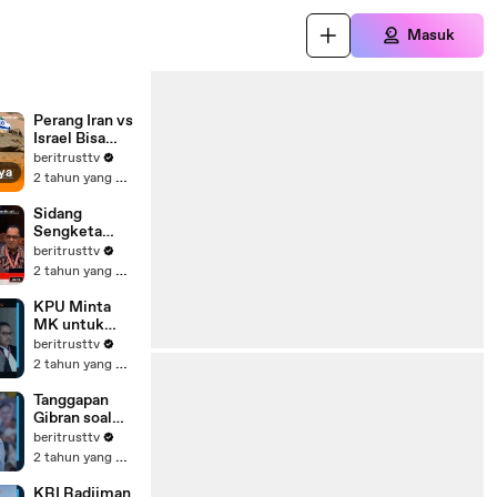
Masuk
Perang Iran vs
Israel Bisa
Picu Perang
beritrusttv
ya
Dunia III,
2 tahun yang lalu
Indonesia
Proaktif,
Sidang
Begini Sikap
Sengketa
Pemerintah
Pilpres MK,
beritrusttv
Ahli M Qodari
2 tahun yang lalu
Beber
Pengaruh
KPU Minta
Bansos di
MK untuk
Pilpres,
Hasil
beritrusttv
Pengacara 01-
Pemilihan
2 tahun yang lalu
03 Melongo
Umum
Nasional
Tanggapan
Tetap Sah
Gibran soal
Dibandingkan
beritrusttv
dengan Sopir
2 tahun yang lalu
Truk Tol Halim
KRI Radjiman