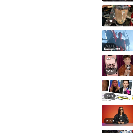
1:00
2:50
12:13
7:01
6:59