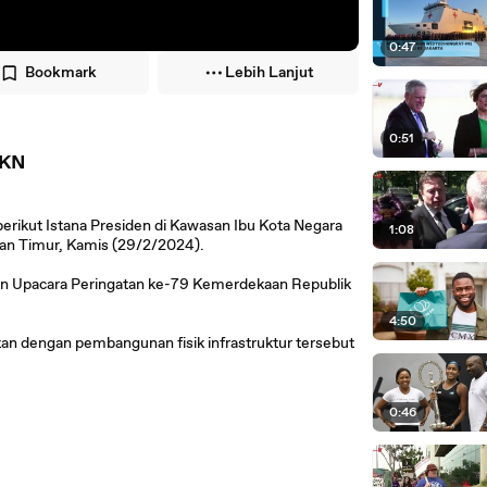
0:47
Bookmark
Lebih Lanjut
0:51
IKN
erikut Istana Presiden di Kawasan Ibu Kota Negara
1:08
tan Timur, Kamis (29/2/2024).
aan Upacara Peringatan ke-79 Kemerdekaan Republik
4:50
itan dengan pembangunan fisik infrastruktur tersebut
0:46