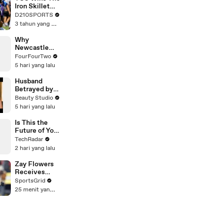
Touring with
Iron Skillet
The Weeknd
With A 34-17
D210SPORTS
Win Over
3 tahun yang lalu
SMU
Why
Newcastle
Selling Bruno
FourFourTwo
to Arsenal Is
5 hari yang lalu
Worse Than It
Looks
Husband
Betrayed by
Wife and His
Beauty Studio
Closest
5 hari yang lalu
Friend
Is This the
Future of Your
Smartphone?
TechRadar
Samsung's
2 hari yang lalu
Secret
Prototypes
Zay Flowers
Revealed
Receives
Extension
SportsGrid
from
25 menit yang lalu
Baltimore
Ravens