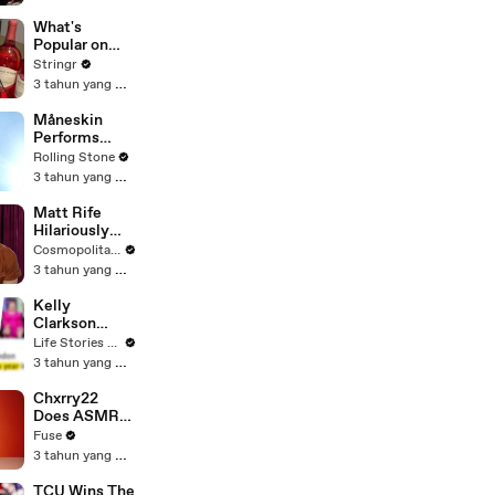
Committee:
'I'm Not Going
What's
To Vote For A
Popular on
Continuing
Uber Eats?
Stringr
Resolution'
3 tahun yang lalu
Måneskin
Performs
"HONEY" at
Rolling Stone
MSG
3 tahun yang lalu
Matt Rife
Hilariously
Roasts Your
Cosmopolitan USA
Dating
3 tahun yang lalu
Profiles |
Cosmopolitan
Kelly
Clarkson
Fights Back
Life Stories By Goalcast
Against
3 tahun yang lalu
Brandon
Blackstock In
Chxrry22
Devastating
Does ASMR
Divorce
with Matcha,
Fuse
Battle
Talks Using
3 tahun yang lalu
Music to
Escape &
TCU Wins The