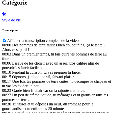
Catégorie
🛠️
Style de vie
Transcription
Afficher la transcription complète de la vidéo
00:00
Des pommes de terre farcies bien coucouning, ça te tente ?
Alors c'est parti !
00:03
Dans un premier temps, tu fais cuire tes pommes de terre au
four.
00:06
Essaye de les choisir avec un assez gros calibre afin de
pouvoir les farcir facilement.
00:10
Pendant la cuisson, tu vas préparer la farce.
00:15
Oignons, jambon, persil, fais-toi plaisir.
00:17
Une fois tes pommes de terre cuites, tu découpes le chapeau et
tu vas les évider un peu.
00:23
Garde bien la chair car on la rajoute à la farce.
00:27
Un peu de crème liquide, tu mélanges et tu garnis ensuite tes
pommes de terre.
00:30
Tu tasses et tu déposes un oeuf, du fromage pour la
gourmandise et tu enfournes 20 minutes.