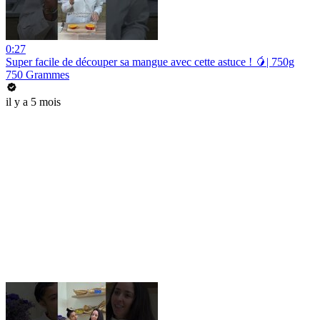
0:27
Super facile de découper sa mangue avec cette astuce ! 🥭| 750g
750 Grammes
il y a 5 mois