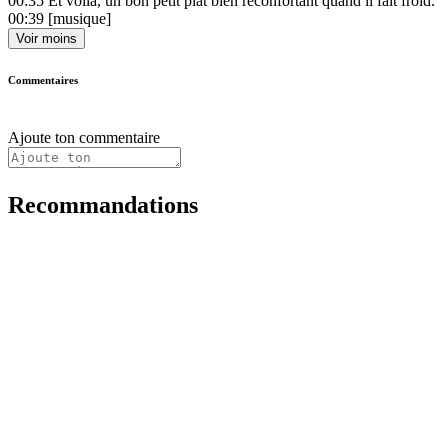
00:35
Et voilà, un bon petit plat bien réconfortant quand il fait froid.
00:39
[musique]
Voir moins
Commentaires
Ajoute ton commentaire
Recommandations