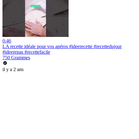
0:46
LA recette idéale pour vos apéros #ideerecette #recettedujour
#ideerepas #recettefacile
750 Grammes
il y a 2 ans