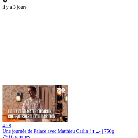
il y a 3 jours
4:28
Une journée de Palace avec Matthieu Carlin !👨‍🍳 | 750g
750 Grammes