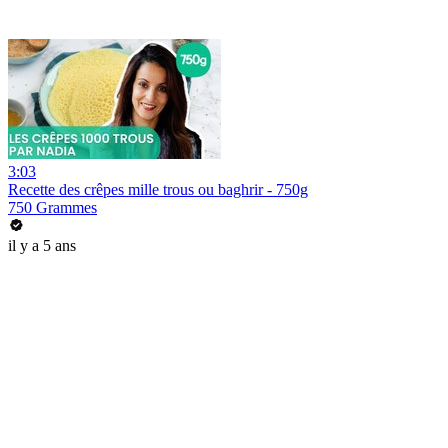
3:03
Recette des crêpes mille trous ou baghrir - 750g
750 Grammes
il y a 5 ans