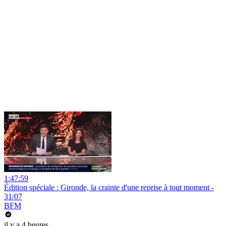
1:47:59
Édition spéciale : Gironde, la crainte d'une reprise à tout moment -
31/07
BFM
il y a 4 heures