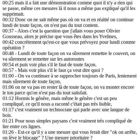
00:25
mais il a fait une démonstration comme quoi il n'y a rien qui
se passe, même ces mesures là il nous a même pas expliqué qu'il les
supprimait.
00:32
Donc on ne sait même pas où on va et en réalité on continue
lundi de toute façon, on n'est pas du tout content.
00:37
- Alors c'est la question que j'allais vous poser Olivier
Gousseau, alors je précise que vous êtes dans les Yvelines,
00:42
concrètement qu'est-ce que vous prévoyez pour lundi comme
opération ?
00:48
- Lundi de toute façon on va sûrement remettre le couvert, on
va sûrement se remettre sur les autoroutes
00:54
et puis voir plus s'il le faut de toute façon.
00:57
- Mais voir plus s'il le faut ça veut dire quoi ?
01:00
- On va continuer à se rapprocher toujours de Paris, lentement
mais sûrement de toute façon,
01:06
on ne va pas en rester là de toute façon, on va monter encore
le ton parce qu'on n'est pas du tout satisfait.
01:12
Hormis le génère, mais même le génère c'est un peu
compliqué, ce qu'il nous a raconté c'était pas très lisible,
01:17
c'est vraiment un technocrate qui parle avec une langue de
bois.
01:21
Pour nous simples paysans c'est vraiment très compliqué de
lire entre ces lignes.
01:26
- Est-ce qu'il y a une mesure qui vous ferait dire "ok on arrête,
on lève le blocage" ? Une mesure prioritaire ?