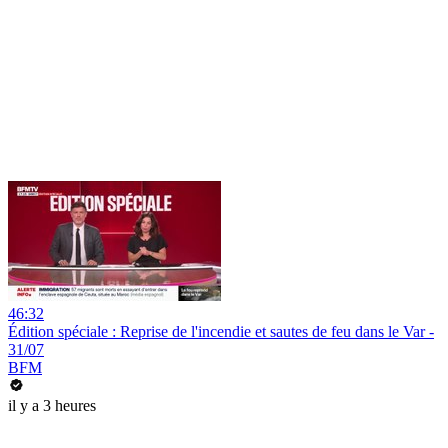
46:32
Édition spéciale : Reprise de l'incendie et sautes de feu dans le Var -
31/07
BFM
il y a 3 heures