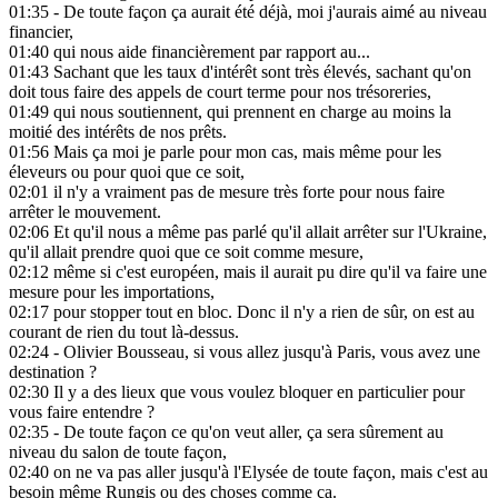
01:35
- De toute façon ça aurait été déjà, moi j'aurais aimé au niveau
financier,
01:40
qui nous aide financièrement par rapport au...
01:43
Sachant que les taux d'intérêt sont très élevés, sachant qu'on
doit tous faire des appels de court terme pour nos trésoreries,
01:49
qui nous soutiennent, qui prennent en charge au moins la
moitié des intérêts de nos prêts.
01:56
Mais ça moi je parle pour mon cas, mais même pour les
éleveurs ou pour quoi que ce soit,
02:01
il n'y a vraiment pas de mesure très forte pour nous faire
arrêter le mouvement.
02:06
Et qu'il nous a même pas parlé qu'il allait arrêter sur l'Ukraine,
qu'il allait prendre quoi que ce soit comme mesure,
02:12
même si c'est européen, mais il aurait pu dire qu'il va faire une
mesure pour les importations,
02:17
pour stopper tout en bloc. Donc il n'y a rien de sûr, on est au
courant de rien du tout là-dessus.
02:24
- Olivier Bousseau, si vous allez jusqu'à Paris, vous avez une
destination ?
02:30
Il y a des lieux que vous voulez bloquer en particulier pour
vous faire entendre ?
02:35
- De toute façon ce qu'on veut aller, ça sera sûrement au
niveau du salon de toute façon,
02:40
on ne va pas aller jusqu'à l'Elysée de toute façon, mais c'est au
besoin même Rungis ou des choses comme ça.