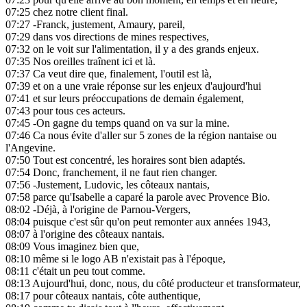
07:25
chez notre client final.
07:27
-Franck, justement, Amaury, pareil,
07:29
dans vos directions de mines respectives,
07:32
on le voit sur l'alimentation, il y a des grands enjeux.
07:35
Nos oreilles traînent ici et là.
07:37
Ca veut dire que, finalement, l'outil est là,
07:39
et on a une vraie réponse sur les enjeux d'aujourd'hui
07:41
et sur leurs préoccupations de demain également,
07:43
pour tous ces acteurs.
07:45
-On gagne du temps quand on va sur la mine.
07:46
Ca nous évite d'aller sur 5 zones de la région nantaise ou
l'Angevine.
07:50
Tout est concentré, les horaires sont bien adaptés.
07:54
Donc, franchement, il ne faut rien changer.
07:56
-Justement, Ludovic, les côteaux nantais,
07:58
parce qu'Isabelle a caparé la parole avec Provence Bio.
08:02
-Déjà, à l'origine de Parnou-Vergers,
08:04
puisque c'est sûr qu'on peut remonter aux années 1943,
08:07
à l'origine des côteaux nantais.
08:09
Vous imaginez bien que,
08:10
même si le logo AB n'existait pas à l'époque,
08:11
c'était un peu tout comme.
08:13
Aujourd'hui, donc, nous, du côté producteur et transformateur,
08:17
pour côteaux nantais, côte authentique,