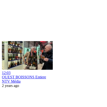
12:03
OUEST BOISSONS Entiere
NTV Média
2 years ago