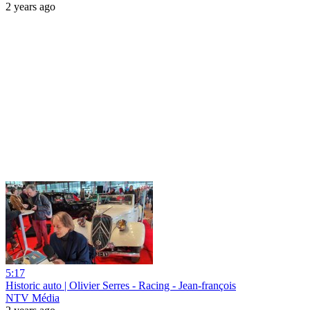
2 years ago
5:17
Historic auto | Olivier Serres - Racing - Jean-françois
NTV Média