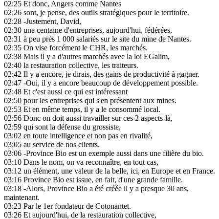
02:25
Et donc, Angers comme Nantes
02:26
sont, je pense, des outils stratégiques pour le territoire.
02:28
-Justement, David,
02:30
une centaine d'entreprises, aujourd'hui, fédérées,
02:31
à peu près 1 000 salariés sur le site du mine de Nantes.
02:35
On vise forcément le CHR, les marchés.
02:38
Mais il y a d'autres marchés avec la loi EGalim,
02:40
la restauration collective, les traiteurs.
02:42
Il y a encore, je dirais, des gains de productivité à gagner.
02:47
-Oui, il y a encore beaucoup de développement possible.
02:48
Et c'est aussi ce qui est intéressant
02:50
pour les entreprises qui s'en présentent aux mines.
02:53
Et en même temps, il y a le consommé local.
02:56
Donc on doit aussi travailler sur ces 2 aspects-là,
02:59
qui sont la défense du grossiste,
03:02
en toute intelligence et non pas en rivalité,
03:05
au service de nos clients.
03:06
-Province Bio est un exemple aussi dans une filière du bio.
03:10
Dans le nom, on va reconnaître, en tout cas,
03:12
un élément, une valeur de la belle, ici, en Europe et en France.
03:16
Province Bio est issue, en fait, d'une grande famille.
03:18
-Alors, Province Bio a été créée il y a presque 30 ans,
maintenant.
03:23
Par le 1er fondateur de Cotonantet.
03:26
Et aujourd'hui, de la restauration collective,