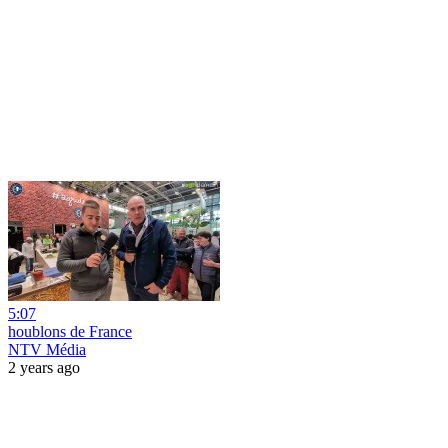
5:07
houblons de France
NTV Média
2 years ago