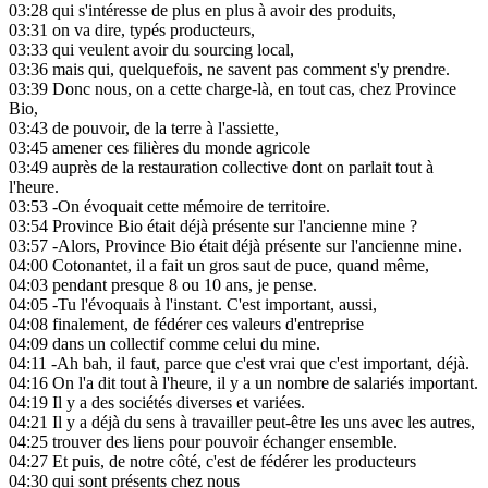
03:28
qui s'intéresse de plus en plus à avoir des produits,
03:31
on va dire, typés producteurs,
03:33
qui veulent avoir du sourcing local,
03:36
mais qui, quelquefois, ne savent pas comment s'y prendre.
03:39
Donc nous, on a cette charge-là, en tout cas, chez Province
Bio,
03:43
de pouvoir, de la terre à l'assiette,
03:45
amener ces filières du monde agricole
03:49
auprès de la restauration collective dont on parlait tout à
l'heure.
03:53
-On évoquait cette mémoire de territoire.
03:54
Province Bio était déjà présente sur l'ancienne mine ?
03:57
-Alors, Province Bio était déjà présente sur l'ancienne mine.
04:00
Cotonantet, il a fait un gros saut de puce, quand même,
04:03
pendant presque 8 ou 10 ans, je pense.
04:05
-Tu l'évoquais à l'instant. C'est important, aussi,
04:08
finalement, de fédérer ces valeurs d'entreprise
04:09
dans un collectif comme celui du mine.
04:11
-Ah bah, il faut, parce que c'est vrai que c'est important, déjà.
04:16
On l'a dit tout à l'heure, il y a un nombre de salariés important.
04:19
Il y a des sociétés diverses et variées.
04:21
Il y a déjà du sens à travailler peut-être les uns avec les autres,
04:25
trouver des liens pour pouvoir échanger ensemble.
04:27
Et puis, de notre côté, c'est de fédérer les producteurs
04:30
qui sont présents chez nous