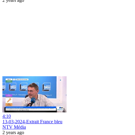
2 years ago
4:10
13-03-2024-Extrait France bleu
NTV Média
2 years ago