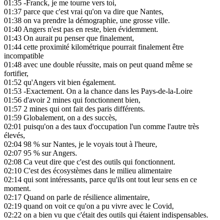
01:35
-Franck, je me tourne vers toi,
01:37
parce que c'est vrai qu'on va dire que Nantes,
01:38
on va prendre la démographie, une grosse ville.
01:40
Angers n'est pas en reste, bien évidemment.
01:43
On aurait pu penser que finalement,
01:44
cette proximité kilométrique pourrait finalement être
incompatible
01:48
avec une double réussite, mais on peut quand même se
fortifier,
01:52
qu'Angers vit bien également.
01:53
-Exactement. On a la chance dans les Pays-de-la-Loire
01:56
d'avoir 2 mines qui fonctionnent bien,
01:57
2 mines qui ont fait des paris différents.
01:59
Globalement, on a des succès,
02:01
puisqu'on a des taux d'occupation l'un comme l'autre très
élevés,
02:04
98 % sur Nantes, je le voyais tout à l'heure,
02:07
95 % sur Angers.
02:08
Ca veut dire que c'est des outils qui fonctionnent.
02:10
C'est des écosystèmes dans le milieu alimentaire
02:14
qui sont intéressants, parce qu'ils ont tout leur sens en ce
moment.
02:17
Quand on parle de résilience alimentaire,
02:19
quand on voit ce qu'on a pu vivre avec le Covid,
02:22
on a bien vu que c'était des outils qui étaient indispensables.