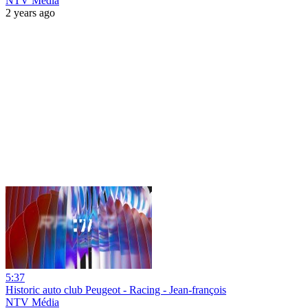
NTV Média
2 years ago
5:37
Historic auto club Peugeot - Racing - Jean-françois
NTV Média