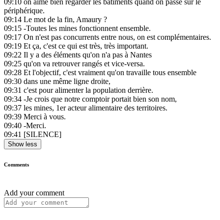
09:10
on aime bien regarder les bâtiments quand on passe sur le
périphérique.
09:14
Le mot de la fin, Amaury ?
09:15
-Toutes les mines fonctionnent ensemble.
09:17
On n'est pas concurrents entre nous, on est complémentaires.
09:19
Et ça, c'est ce qui est très, très important.
09:22
Il y a des éléments qu'on n'a pas à Nantes
09:25
qu'on va retrouver rangés et vice-versa.
09:28
Et l'objectif, c'est vraiment qu'on travaille tous ensemble
09:30
dans une même ligne droite,
09:31
c'est pour alimenter la population derrière.
09:34
-Je crois que notre comptoir portait bien son nom,
09:37
les mines, 1er acteur alimentaire des territoires.
09:39
Merci à vous.
09:40
-Merci.
09:41
[SILENCE]
Show less
Comments
Add your comment