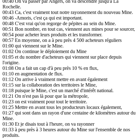
00:40
On va passer par Angers, on va descendre jusqu'à La
Rochelle.
00:43
Ca, c'est vraiment tout notre rayonnement du nouveau Mine.
00:46
-Amoris, c'est ça qui est important.
00:48
C'est vrai qu'on regorge de pépites au sein du Mine.
00:51
Bon nombre, en tout cas, viennent aux mines pour se sourcer,
00:54
pour acheter leurs produits et les transformer.
00:57
En moyenne, on a à peu près 4 500 acheteurs réguliers
01:00
qui viennent sur le Mine.
01:02
On continue le déploiement du Mine
01:05
et du nombre d'acheteurs qui viennent sur place depuis
l'origine.
01:08
On a fait un cap d'à peu près 10 % en flux,
01:10
en augmentation de flux.
01:12
On arrive à vraiment mettre en avant également
01:15
sur la collaboration des territoires le Mine,
01:18
puisque le Mine, c'est un marché d'intérêt national.
01:21
On n'est pas là pour que la métropole,
01:23
on est vraiment pour tout le territoire.
01:25
Mettre en avant tous les producteurs locaux également,
01:27
qui sont dans un rayon d'une centaine de kilomètres autour du
Mine.
01:30
Et je disais tout à l'heure, on va rayonner
01:33
à peu près à 3 heures autour du Mine sur l'ensemble de nos
produits.