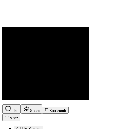
Like
Share
Bookmark
More
Add to Playlist