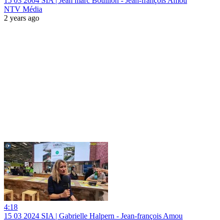
15 03 2004 SIA | Jean marc Bouillon - Jean-françois Amou
NTV Média
2 years ago
4:18
15 03 2024 SIA | Gabrielle Halpern - Jean-françois Amou