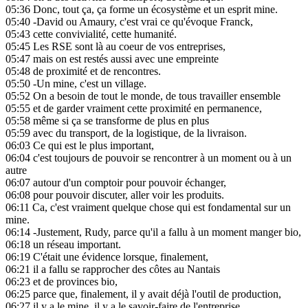
05:36
Donc, tout ça, ça forme un écosystème et un esprit mine.
05:40
-David ou Amaury, c'est vrai ce qu'évoque Franck,
05:43
cette convivialité, cette humanité.
05:45
Les RSE sont là au coeur de vos entreprises,
05:47
mais on est restés aussi avec une empreinte
05:48
de proximité et de rencontres.
05:50
-Un mine, c'est un village.
05:52
On a besoin de tout le monde, de tous travailler ensemble
05:55
et de garder vraiment cette proximité en permanence,
05:58
même si ça se transforme de plus en plus
05:59
avec du transport, de la logistique, de la livraison.
06:03
Ce qui est le plus important,
06:04
c'est toujours de pouvoir se rencontrer à un moment ou à un
autre
06:07
autour d'un comptoir pour pouvoir échanger,
06:08
pour pouvoir discuter, aller voir les produits.
06:11
Ca, c'est vraiment quelque chose qui est fondamental sur un
mine.
06:14
-Justement, Rudy, parce qu'il a fallu à un moment manger bio,
06:18
un réseau important.
06:19
C'était une évidence lorsque, finalement,
06:21
il a fallu se rapprocher des côtes au Nantais
06:23
et de provinces bio,
06:25
parce que, finalement, il y avait déjà l'outil de production,
06:27
il y a le mine, il y a le savoir-faire de l'entreprise.