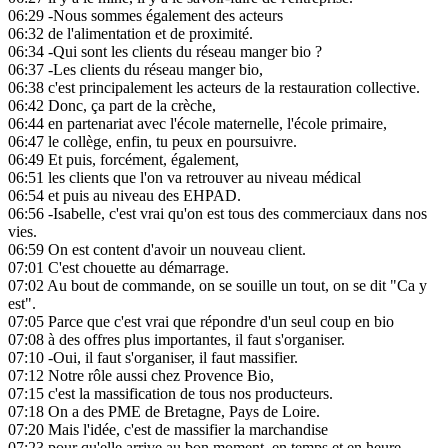
06:29
-Nous sommes également des acteurs
06:32
de l'alimentation et de proximité.
06:34
-Qui sont les clients du réseau manger bio ?
06:37
-Les clients du réseau manger bio,
06:38
c'est principalement les acteurs de la restauration collective.
06:42
Donc, ça part de la crèche,
06:44
en partenariat avec l'école maternelle, l'école primaire,
06:47
le collège, enfin, tu peux en poursuivre.
06:49
Et puis, forcément, également,
06:51
les clients que l'on va retrouver au niveau médical
06:54
et puis au niveau des EHPAD.
06:56
-Isabelle, c'est vrai qu'on est tous des commerciaux dans nos
vies.
06:59
On est content d'avoir un nouveau client.
07:01
C'est chouette au démarrage.
07:02
Au bout de commande, on se souille un tout, on se dit "Ca y
est".
07:05
Parce que c'est vrai que répondre d'un seul coup en bio
07:08
à des offres plus importantes, il faut s'organiser.
07:10
-Oui, il faut s'organiser, il faut massifier.
07:12
Notre rôle aussi chez Provence Bio,
07:15
c'est la massification de tous nos producteurs.
07:18
On a des PME de Bretagne, Pays de Loire.
07:20
Mais l'idée, c'est de massifier la marchandise
07:23
pour qu'elle arrive au bon moment, en temps et en heure,