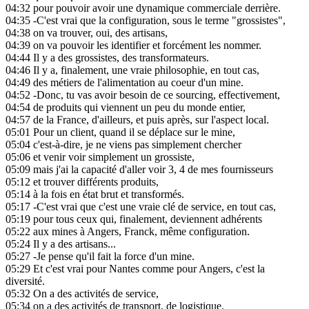
04:32
pour pouvoir avoir une dynamique commerciale derrière.
04:35
-C'est vrai que la configuration, sous le terme "grossistes",
04:38
on va trouver, oui, des artisans,
04:39
on va pouvoir les identifier et forcément les nommer.
04:44
Il y a des grossistes, des transformateurs.
04:46
Il y a, finalement, une vraie philosophie, en tout cas,
04:49
des métiers de l'alimentation au coeur d'un mine.
04:52
-Donc, tu vas avoir besoin de ce sourcing, effectivement,
04:54
de produits qui viennent un peu du monde entier,
04:57
de la France, d'ailleurs, et puis après, sur l'aspect local.
05:01
Pour un client, quand il se déplace sur le mine,
05:04
c'est-à-dire, je ne viens pas simplement chercher
05:06
et venir voir simplement un grossiste,
05:09
mais j'ai la capacité d'aller voir 3, 4 de mes fournisseurs
05:12
et trouver différents produits,
05:14
à la fois en état brut et transformés.
05:17
-C'est vrai que c'est une vraie clé de service, en tout cas,
05:19
pour tous ceux qui, finalement, deviennent adhérents
05:22
aux mines à Angers, Franck, même configuration.
05:24
Il y a des artisans...
05:27
-Je pense qu'il fait la force d'un mine.
05:29
Et c'est vrai pour Nantes comme pour Angers, c'est la
diversité.
05:32
On a des activités de service,
05:34
on a des activités de transport, de logistique.