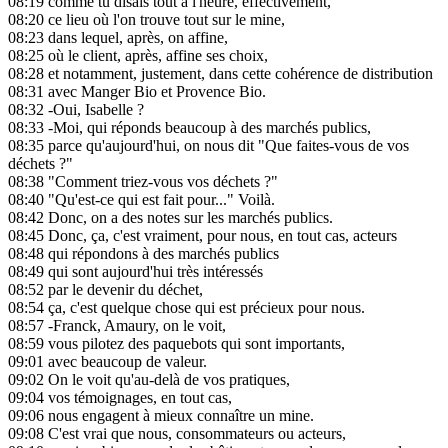
08:19
comme tu disais tout à l'heure, effectivement,
08:20
ce lieu où l'on trouve tout sur le mine,
08:23
dans lequel, après, on affine,
08:25
où le client, après, affine ses choix,
08:28
et notamment, justement, dans cette cohérence de distribution
08:31
avec Manger Bio et Provence Bio.
08:32
-Oui, Isabelle ?
08:33
-Moi, qui réponds beaucoup à des marchés publics,
08:35
parce qu'aujourd'hui, on nous dit "Que faites-vous de vos
déchets ?"
08:38
"Comment triez-vous vos déchets ?"
08:40
"Qu'est-ce qui est fait pour..." Voilà.
08:42
Donc, on a des notes sur les marchés publics.
08:45
Donc, ça, c'est vraiment, pour nous, en tout cas, acteurs
08:48
qui répondons à des marchés publics
08:49
qui sont aujourd'hui très intéressés
08:52
par le devenir du déchet,
08:54
ça, c'est quelque chose qui est précieux pour nous.
08:57
-Franck, Amaury, on le voit,
08:59
vous pilotez des paquebots qui sont importants,
09:01
avec beaucoup de valeur.
09:02
On le voit qu'au-delà de vos pratiques,
09:04
vos témoignages, en tout cas,
09:06
nous engagent à mieux connaître un mine.
09:08
C'est vrai que nous, consommateurs ou acteurs,