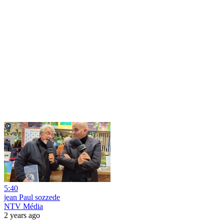
5:40
jean Paul sozzede
NTV Média
2 years ago