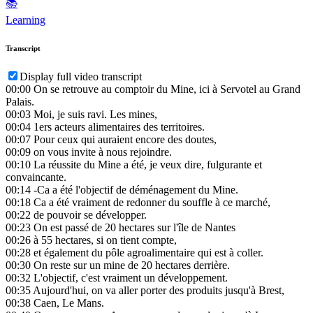
📚
Learning
Transcript
Display full video transcript
00:00
On se retrouve au comptoir du Mine, ici à Servotel au Grand
Palais.
00:03
Moi, je suis ravi. Les mines,
00:04
1ers acteurs alimentaires des territoires.
00:07
Pour ceux qui auraient encore des doutes,
00:09
on vous invite à nous rejoindre.
00:10
La réussite du Mine a été, je veux dire, fulgurante et
convaincante.
00:14
-Ca a été l'objectif de déménagement du Mine.
00:18
Ca a été vraiment de redonner du souffle à ce marché,
00:22
de pouvoir se développer.
00:23
On est passé de 20 hectares sur l'île de Nantes
00:26
à 55 hectares, si on tient compte,
00:28
et également du pôle agroalimentaire qui est à coller.
00:30
On reste sur un mine de 20 hectares derrière.
00:32
L'objectif, c'est vraiment un développement.
00:35
Aujourd'hui, on va aller porter des produits jusqu'à Brest,
00:38
Caen, Le Mans.