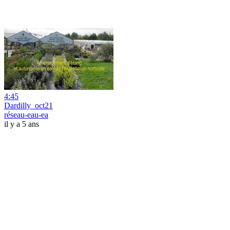
4:45
Dardilly_oct21
réseau-eau-ea
il y a 5 ans