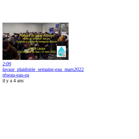
2:09
lavaur_plaidoirie_semaine-eau_mars2022
réseau-eau-ea
il y a 4 ans