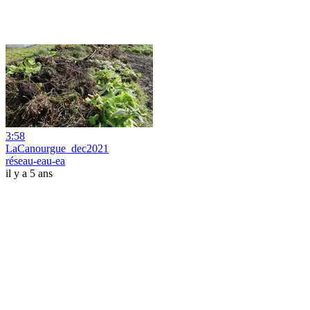
3:58
LaCanourgue_dec2021
réseau-eau-ea
il y a 5 ans