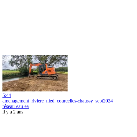
5:44
amenagement_riviere_nied_courcelles-chaussy_sept2024
réseau-eau-ea
il y a 2 ans