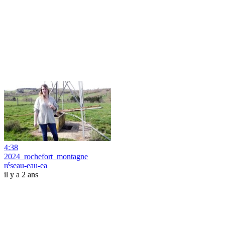
4:38
2024_rochefort_montagne
réseau-eau-ea
il y a 2 ans