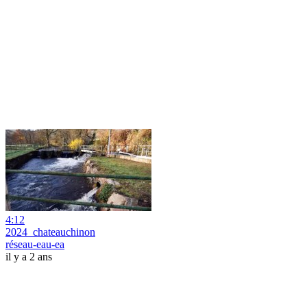
4:12
2024_chateauchinon
réseau-eau-ea
il y a 2 ans