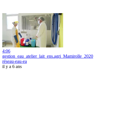
4:06
gestion_eau_atelier_lait_ens.agri_Mamirolle_2020
réseau-eau-ea
il y a 6 ans