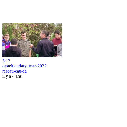
3:12
castelnaudary_mars2022
réseau-eau-ea
il y a 4 ans