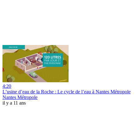
4:20
L’usine d’eau de la Roche : Le cycle de l’eau à Nantes Métropole
Nantes Métropole
il y a 11 ans