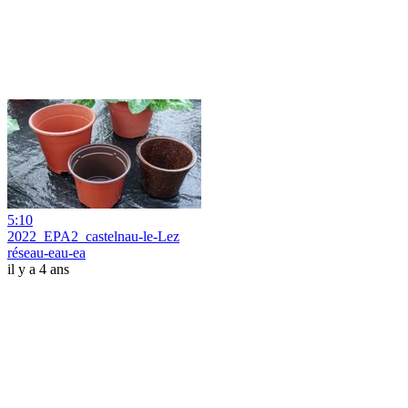
5:10
2022_EPA2_castelnau-le-Lez
réseau-eau-ea
il y a 4 ans