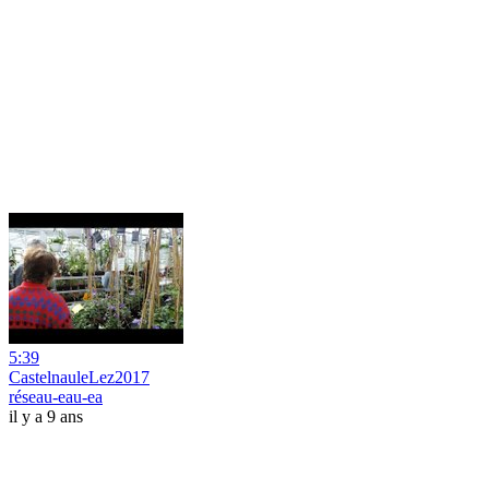
5:39
CastelnauleLez2017
réseau-eau-ea
il y a 9 ans