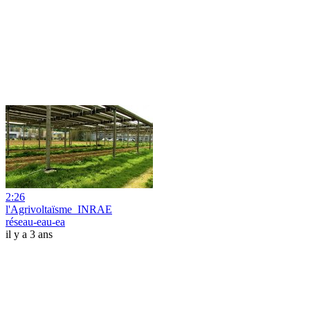
2:26
l'Agrivoltaïsme_INRAE
réseau-eau-ea
il y a 3 ans