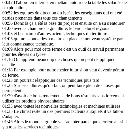
00:47
D'abord en interne, en mettant autour de la table les salariés de
l'exploitation,
00:52
les équipes de direction du lycée, les enseignants qui ont été
parties prenantes dans tous ces changements.
00:56
Donc là ça a été la base du projet et ensuite on a su s'entourer
01:00
avec la chambre d'agriculture, le parc naturel régional
01:03
et beaucoup d'autres acteurs techniques du territoire
01:05
qui nous ont aidés à mettre en place ce nouveau système par
leur connaissance technique.
01:09
Alors pour moi cette ferme c'est un outil de travail permanent
pour les élèves du lycée.
01:16
On apprend beaucoup de choses qu'on peut réappliquer
ensuite.
01:18
Par exemple pour notre métier futur si on veut devenir gérant
de ferme,
01:23
on pourrait réappliquer ces techniques plus tard.
01:25
Sur les cultures qu'on fait, on peut faire plein de choses qui
permettent
01:29
d'avoir de bons rendements, de bons résultats sans forcément
utiliser les produits phytosanitaires
01:33
avec toutes les nouvelles technologies et machines utilisées.
01:35
Le climat reste un des premiers facteurs auxquels il va falloir
s'adapter.
01:45
Alors le monde agricole va s'adapter parce que derrière aussi il
y a tous les services techniques,