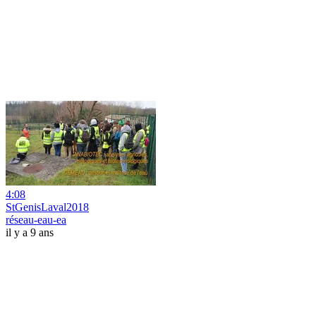
4:08
StGenisLaval2018
réseau-eau-ea
il y a 9 ans