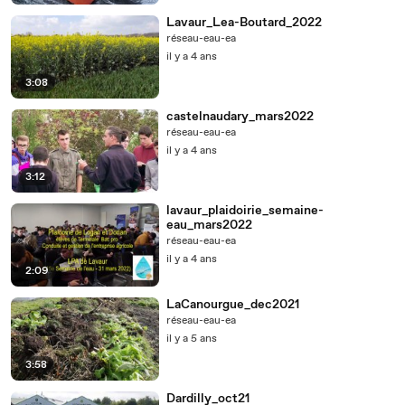
Lavaur_Lea-Boutard_2022
réseau-eau-ea
il y a 4 ans
3:08
castelnaudary_mars2022
réseau-eau-ea
il y a 4 ans
3:12
lavaur_plaidoirie_semaine-
eau_mars2022
réseau-eau-ea
il y a 4 ans
2:09
LaCanourgue_dec2021
réseau-eau-ea
il y a 5 ans
3:58
Dardilly_oct21