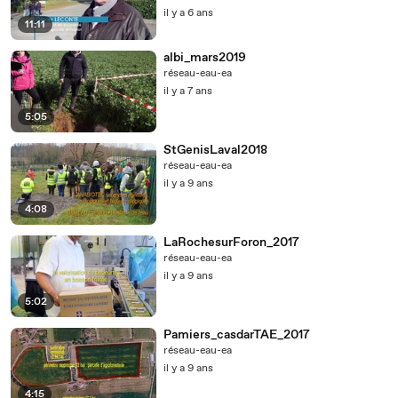
il y a 6 ans
11:11
albi_mars2019
réseau-eau-ea
il y a 7 ans
5:05
StGenisLaval2018
réseau-eau-ea
il y a 9 ans
4:08
LaRochesurForon_2017
réseau-eau-ea
il y a 9 ans
5:02
Pamiers_casdarTAE_2017
réseau-eau-ea
il y a 9 ans
4:15