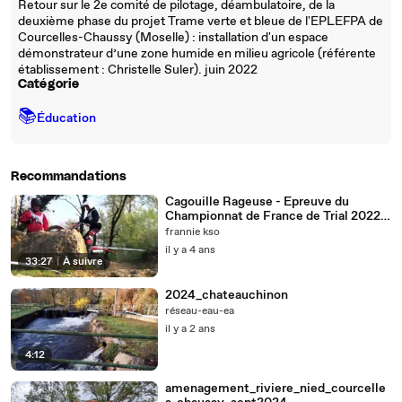
Retour sur le 2e comité de pilotage, déambulatoire, de la
deuxième phase du projet Trame verte et bleue de l'EPLEFPA de
Courcelles-Chaussy (Moselle) : installation d'un espace
démonstrateur d’une zone humide en milieu agricole (référente
établissement : Christelle Suler). juin 2022
Catégorie
📚
Éducation
Recommandations
Cagouille Rageuse - Epreuve du
Championnat de France de Trial 2022 -
Zones 1 à 6
frannie kso
il y a 4 ans
33:27
|
À suivre
2024_chateauchinon
réseau-eau-ea
il y a 2 ans
4:12
amenagement_riviere_nied_courcelle