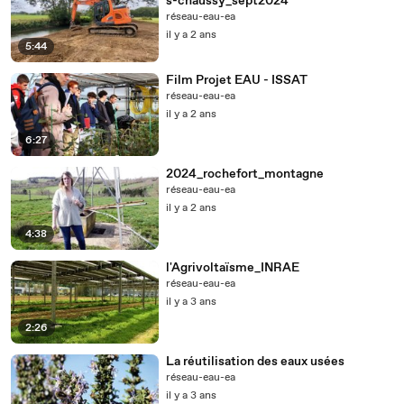
s-chaussy_sept2024
réseau-eau-ea
il y a 2 ans
5:44
Film Projet EAU - ISSAT
réseau-eau-ea
il y a 2 ans
6:27
2024_rochefort_montagne
réseau-eau-ea
il y a 2 ans
4:38
l'Agrivoltaïsme_INRAE
réseau-eau-ea
il y a 3 ans
2:26
La réutilisation des eaux usées
réseau-eau-ea
il y a 3 ans