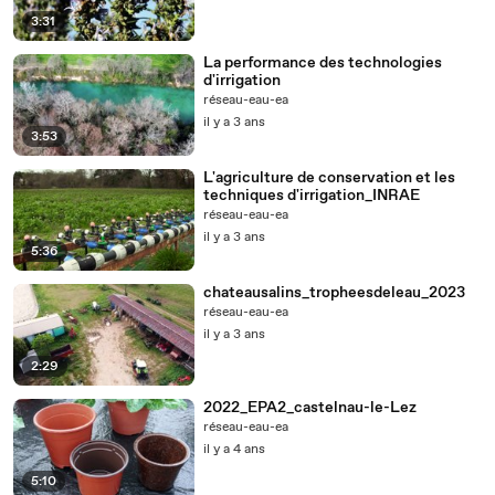
3:31
La performance des technologies
d'irrigation
réseau-eau-ea
il y a 3 ans
3:53
L'agriculture de conservation et les
techniques d'irrigation_INRAE
réseau-eau-ea
il y a 3 ans
5:36
chateausalins_tropheesdeleau_2023
réseau-eau-ea
il y a 3 ans
2:29
2022_EPA2_castelnau-le-Lez
réseau-eau-ea
il y a 4 ans
5:10