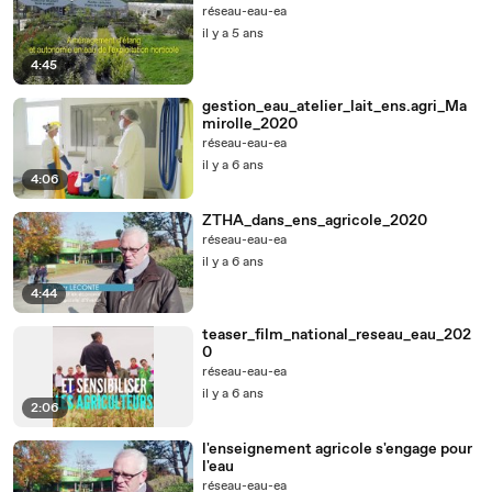
réseau-eau-ea
il y a 5 ans
4:45
gestion_eau_atelier_lait_ens.agri_Ma
mirolle_2020
réseau-eau-ea
il y a 6 ans
4:06
ZTHA_dans_ens_agricole_2020
réseau-eau-ea
il y a 6 ans
4:44
teaser_film_national_reseau_eau_202
0
réseau-eau-ea
il y a 6 ans
2:06
l'enseignement agricole s'engage pour
l'eau
réseau-eau-ea