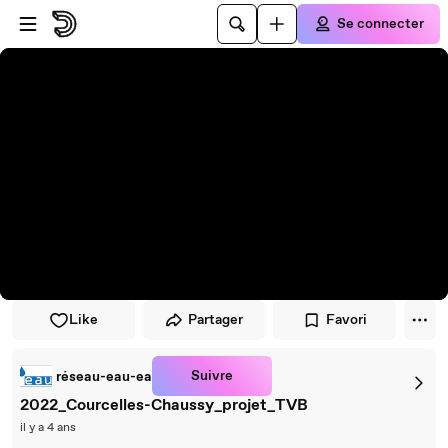
Passer au player
Passer au contenu principal
Se connecter
Like
Partager
Favori
Suivre
réseau-eau-ea
2022_Courcelles-Chaussy_projet_TVB
il y a 4 ans