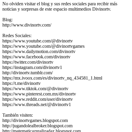
No olviden visitar el blog y sus redes sociales para recibir más
noticias y sorpresas de este espacio multimedios Divinortv.
Blog:
http://www.divinortv.com/
Redes Sociales:
https://www.youtube.com/@divinortv
https://www.youtube.com/@divinortvgames
https://www.dailymotion.com/divinortv
https://www.facebook.com/divinortv
https://twitter.com/divinortv
https://instagram.com/divinortv1
http://divinortv.tumblr.com/
https://mx.ivoox.com/es/divinortv_nq_434581_1.html
https://t.me/divinortv
https://www.tiktok.com/@divinortv
https://www.pinterest.com.mx/divinortv
https://www.reddit.com/user/divinortv
https://www.threads.net/@divinortv1
También visiten:
http://divinortvgames.blogspot.com
http://jugandolealbroker.blogspot.com
http://matematicazrealizadaz.blogspot.com